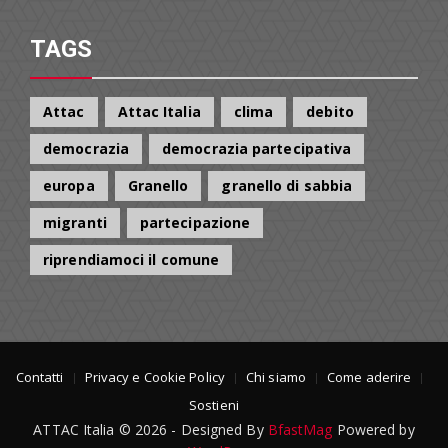
per:
TAGS
Attac
Attac Italia
clima
debito
democrazia
democrazia partecipativa
europa
Granello
granello di sabbia
migranti
partecipazione
riprendiamoci il comune
Contatti
Privacy e Cookie Policy
Chi siamo
Come aderire
Sostieni
ATTAC Italia © 2026 - Designed By
BfastMag
Powered by