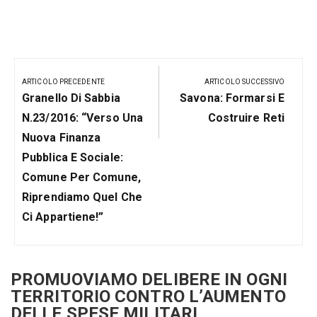
Navigazione
articoli
ARTICOLO PRECEDENTE
ARTICOLO SUCCESSIVO
Articolo
Prossimo
Granello Di Sabbia
Savona: Formarsi E
Precedente:
Post
N.23/2016: “Verso Una
Costruire Reti
Nuova Finanza
Pubblica E Sociale:
Comune Per Comune,
Riprendiamo Quel Che
Ci Appartiene!”
PROMUOVIAMO DELIBERE IN OGNI
TERRITORIO CONTRO L’AUMENTO
DELLE SPESE MILITARI