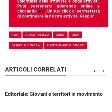
volontarie delle attiviste e degli attivisti.
Puoi sostenerci aderendo online e
cliccando
qui
. Un tuo click ci permetterà
di continuare la nostra attività. Grazie"
ACEA
ACQUA PUBBLICA
AUDIT
CRAP
GRANELLO DI SABBIA
RIPRENDIAMOCI IL COMUNE
ARTICOLI CORRELATI
Editoriale: Giovani e territori in movimento