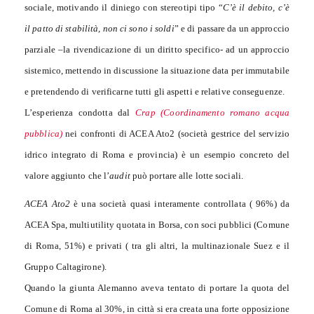
sociale, motivando il diniego con stereotipi tipo “
C’è il debito, c’è
il patto di stabilità, non ci sono i soldi
” e di passare da un approccio
parziale –la rivendicazione di un diritto specifico- ad un approccio
sistemico, mettendo in discussione la situazione data per immutabile
e pretendendo di verificarne tutti gli aspetti e relative conseguenze.
L’esperienza condotta dal
Crap (Coordinamento romano acqua
pubblica)
nei confronti di ACEA Ato2 (società gestrice del servizio
idrico integrato di Roma e provincia) è un esempio concreto del
valore aggiunto che l’
audit
può portare alle lotte sociali.
ACEA Ato2
è una società quasi interamente controllata ( 96%) da
ACEA Spa, multiutility quotata in Borsa, con soci pubblici (Comune
di Roma, 51%) e privati ( tra gli altri, la multinazionale Suez e il
Gruppo Caltagirone).
Quando la giunta Alemanno aveva tentato di portare la quota del
Comune di Roma al 30%, in città si era creata una forte opposizione