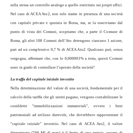
sulla stessa un controllo analogo a quello esercitato sui propri uffici.
Nel caso di ACEA Ato2, non solo siamo in presenza di una società
con capitale privato e quotata in Borsa, ma, se la osserviamo dal
punto di vista dei Comuni, scopriamo che, a parte il Comune di
Roma, gli altri 108 Comuni dell’Ato detengono ciascuno 1 azione,
pari ad un complessivo 0,7 % di ACEA Ato2. Qualcuno può, senza
vergogna, affermare che, con lo 0,000003% a testa, questi Comuni
sono in grado di controllare l’operato della società?
La truffa del capitale iniziale investito
Nella determinazione del valore di una società, fondamentale per il
calcolo della tariffa che gli utenti pagano, vengono contabilizzate le
cosiddette “immobilizzazioni immateriali”, ovvero i beni
patrimoniali ad utilizzo durevole, che dovrebbero rappresentare il
“capitale iniziale” investito. Nel caso di ACEA Ato2, il valore
determinato (766 Ml di euro) è il frutto di una perizia, ovvero di