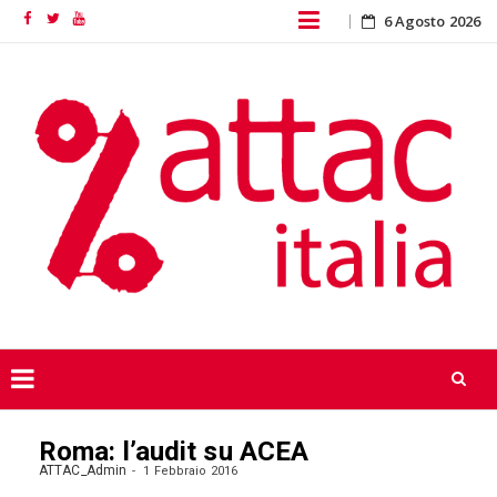
Skip
6 Agosto 2026
Facebook
Twitter
YouTube
to
content
Skip
Roma: l’audit su ACEA
to
content
ATTAC_Admin
1 Febbraio 2016