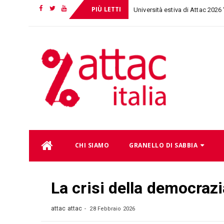
PIÙ LETTI
Università estiva di Attac 2026
Facebook
Twitter
YouTube
Skip
CHI SIAMO
GRANELLO DI SABBIA
to
content
La crisi della democrazi
attac attac
28 Febbraio 2026