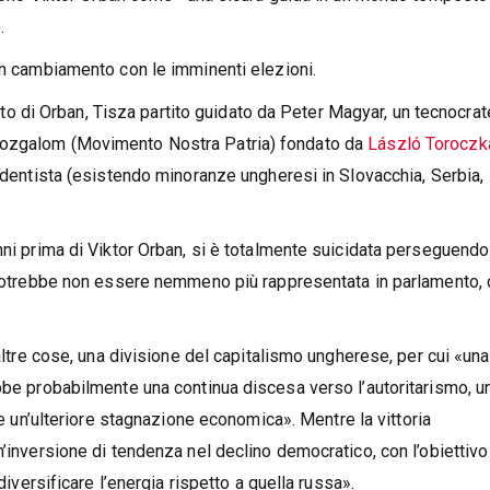
).
un cambiamento con le imminenti elezioni.
rtito di Orban, Tisza partito guidato da Peter Magyar, un tecnocrat
Mozgalom (Movimento Nostra Patria) fondato da
László Toroczk
redentista (esistendo minoranze ungheresi in Slovacchia, Serbia,
nni prima di Viktor Orban, si è totalmente suicidata perseguendo
. Potrebbe non essere nemmeno più rappresentata in parlamento, 
 altre cose, una divisione del capitalismo ungherese, per cui «una
ebbe probabilmente una continua discesa verso l’autoritarismo, u
e un’ulteriore stagnazione economica». Mentre la vittoria
n’inversione di tendenza nel declino democratico, con l’obiettivo
diversificare l’energia rispetto a quella russa».