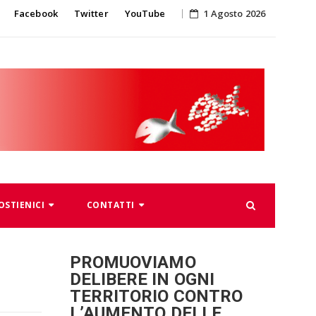
Skip
Facebook
Twitter
YouTube
1 Agosto 2026
to
content
OSTIENICI
CONTATTI
PROMUOVIAMO
DELIBERE IN OGNI
TERRITORIO CONTRO
L’AUMENTO DELLE