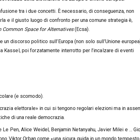
fusione tra i due concetti. È necessario, di conseguenza, non
arla e il giusto luogo di confronto per una comune strategia è,
 Common Space for Alternatives
(Ecsa).
 un discorso politico sull’Europa (non solo sull’Unione europea
 Kassel, poi forzatamente interrotto per l’incalzare di eventi
icolare (e scomodo).
crazia elettorale» in cui si tengono regolari elezioni ma in asse
stiche di una reale democrazia.
ne Le Pen, Alice Weidel, Benjamin Netanyahu, Javier Milei e … Gi
pingono Viktor Orban come «una sicura guida in un mondo tempest