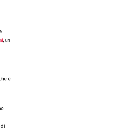
e
ai
, un
che è
no
 di