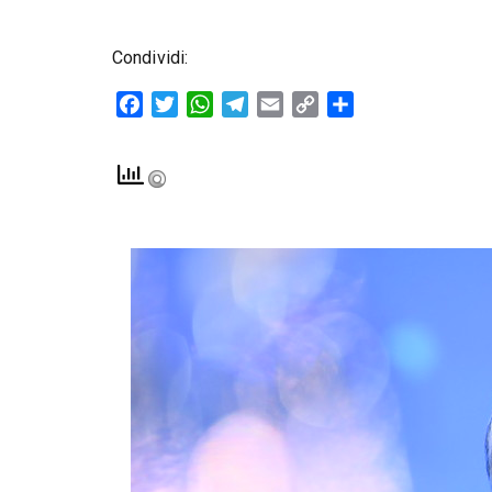
Condividi:
Facebook
Twitter
WhatsApp
Telegram
Email
Copy
Condividi
Link