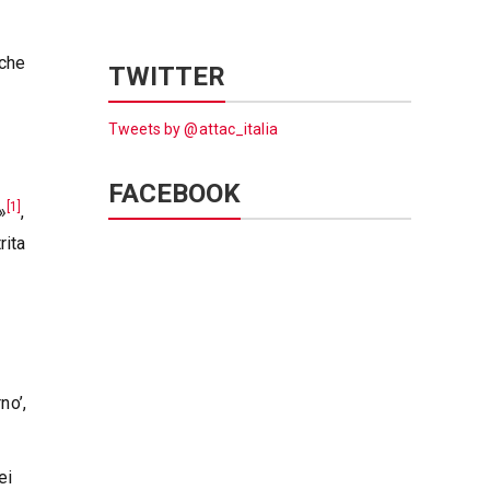
 che
TWITTER
Tweets by @attac_italia
FACEBOOK
[1]
»
,
rita
no’,
ei