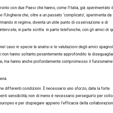
onto con due Paesi che hanno, come l’Italia, già sperimentato i
e l’Ungheria che, oltre a un passato ‘complicato’, sperimenta da
ormando in regime, diventa un utile punto di osservazione e di
erviste, in parte scritte. in parte telefoniche, con gli amici di q
 nel caso in specie le analisi e le valutazioni degli amici spagnol
ali non hanno soltanto pesantemente approfondito le diseguagli
tale, ma hanno anche profondamente compromesso il funzioname
iena.
e differenti condizioni. È necessario uno sforzo, data la forte
ferenti sensibilità; non di meno è necessario perseguirlo per coll
 europeo e per dispiegare appieno l’efficacia della collaborazion