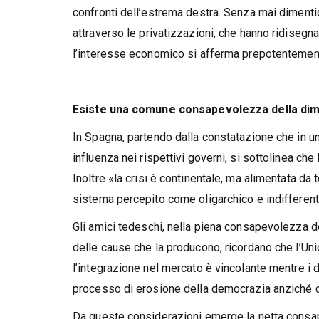
confronti dell’estrema destra. Senza mai dimenti
attraverso le privatizzazioni, che hanno ridisegnat
l’interesse economico si afferma prepotentemen
Esiste una comune consapevolezza
della di
In Spagna, partendo dalla constatazione che in u
influenza nei rispettivi governi, si sottolinea che 
Inoltre «la crisi è continentale, ma alimentata da 
sistema percepito come oligarchico e indifferent
Gli amici tedeschi, nella piena consapevolezza de
delle cause che la producono, ricordano che l’Un
l’integrazione nel mercato è vincolante mentre i dir
processo di erosione della democrazia anziché c
Da queste considerazioni emerge la netta consap