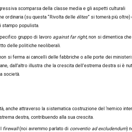
ogressiva scomparsa della classe media e gli aspetti culturali
e ordinaria (su questa “Rivolta delle
élites
” si tornerà più oltre)
i stampo populista.
pecifico gruppo di lavoro
against far right
, non si dimentica che
to delle politiche neoliberali.
 non si ferma ai cancelli delle fabbriche o alle porte dei ministeri
ne, dall’altro illustra che la crescita dell’estrema destra si è nut
a società.
tà, anche attraverso la sistematica costruzione del ‘nemico inter
estrema destra, contribuendo alla sua crescita.
el
firewall
(noi avremmo parlato di
conventio ad excludendum
) n