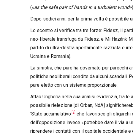
(«
as the safe pair of hands in a turbulent world»
Dopo sedici anni, per la prima volta è possibile 
Lo scontro si verifica tra tre forze: Fidesz, il pa
neo-liberale transfuga da Fidesz, e Mi Hazánk 
partito di ultra-destra apertamente razzista e ir
Ucraina e Romania).
La sinistra, che pure ha governato per parecchi a
politiche neoliberali condite da alcuni scandali
pure eletto con un sistema proporzionale.
Attac Ungheria nella sua analisi evidenzia, tra le
possibile rielezione [di Orban, NdA] significher
[2]
‘Stato accumulativo’
che favorisce gli oligarchi 
dell’opposizione invece «potrebbe dare il via a u
riprendere i contatti con il capitale occidentale e 