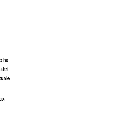
o ha
ltri.
tuale
sia