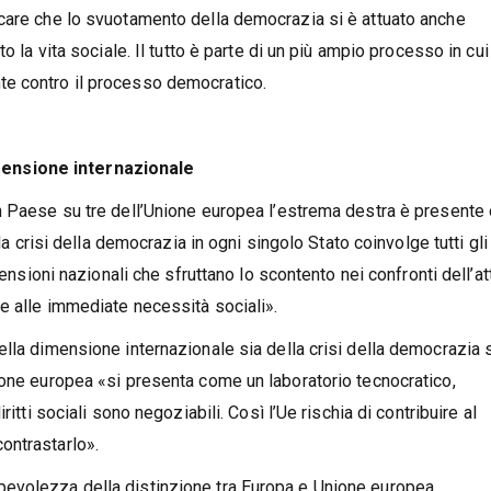
care che lo svuotamento della democrazia si è attuato anche
o la vita sociale. Il tutto è parte di un più ampio processo in cui
te contro il processo democratico.
mensione internazionale
n Paese su tre dell’Unione europea l’estrema destra è presente 
la crisi della democrazia in ogni singolo Stato coinvolge tutti gli a
tensioni nazionali che sfruttano lo scontento nei confronti dell’at
e alle immediate necessità sociali».
lla dimensione internazionale sia della crisi della democrazia 
ione europea «si presenta come un laboratorio tecnocratico,
itti sociali sono negoziabili. Così l’Ue rischia di contribuire al
ontrastarlo».
evolezza della distinzione tra Europa e Unione europea.