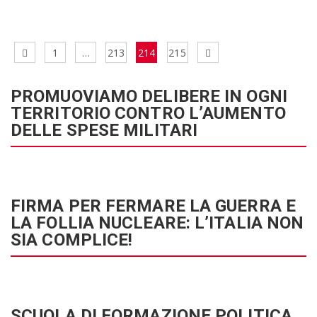
Navigazione
Pagina
Pagina
Pagina
Pagina
Pagina
Prossima
1
…
213
214
215
articoli
precedente
pagina
PROMUOVIAMO DELIBERE IN OGNI
TERRITORIO CONTRO L’AUMENTO
DELLE SPESE MILITARI
FIRMA PER FERMARE LA GUERRA E
LA FOLLIA NUCLEARE: L’ITALIA NON
SIA COMPLICE!
SCUOLA DI FORMAZIONE POLITICA