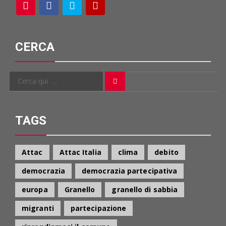
CERCA
Cerca
Cerca
per:
TAGS
Attac
Attac Italia
clima
debito
democrazia
democrazia partecipativa
europa
Granello
granello di sabbia
migranti
partecipazione