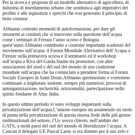
Per la ricerca e proposta di un modello alternativo di agricoltura, di
industria di insediamento urbano che sostituisca agli imperativi del
profitto e alle ingiustizie e sprechi che essi generano il principio di
bene comune
Abbiamo costruito momenti di autoformazione, per dare gli
strumenti ai comitati che si muovono sulla questione dell’acqua
come i seminari di Ferrara l’anno scorso e Bologna
quest’anno.Abbiamo contribuito a costruire importanti scadenze del
movimento sull’acqua: il Forum Mondiale Alternativo dell’Acqua a
Firenze nella primavera scorsa e il seminario ed il workshop
sull’acqua a Riva del Garda.Siamo tra promotori, con altre
associazioni del nord e del sud del mondo di una coalizione
mondiale sull’acqua che ha cominciato a prendere forma al Forum
Sociale Europeo di Saint Denis.Abbiamo sperimentato e vorremmo
continuare a migliorare insieme, sempre più numerosi, processi di
autorganizzazione, inclusività, orizzontalità, partecipazione nello
spirito fondante di Attac Italia.
In questo ultimo periodo vi sono sviluppi inquietanti sulla
privatizzazione dell’acqua.L’unione europea sta assumendo un ruolo
di punta nella privatizzazione di questa risorsa.Sede delle più grosse
multinazionali del settore, l’Ue aveva chiesto, nell’ambito dei
GATS, a molti paesi del sud del mondo di liberalizzare l’acqua. A
Cancun il delegato UE Pascal Lamy si era distinto per il suo zelo e