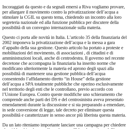
Incoraggiati da questo e da segnali emersi a Riva vogliamo provare,
per allargare il movimento contro la privatizzazione dell’acqua a
stimolare la CGIL su questo tema, chiedendo un incontro alla loro
segreteria nazionale ed alla funzione pubblica per discutere della
possibilità di un convegno internazionale sulla materia.
Questo ci porta alle novità in Italia. L’articolo 35 della finanziaria del
2002 imponeva la privatizzazione dell’acqua e la messa a gara
d’appalto della sua gestione. Questo articolo ha portato a proteste e
mobilitazioni del movimento, di associazioni , di cittadini e di
amministrazioni locali, anche di centrodestra. Il governo nel recente
decretone che accompagna la finanziaria ha inserito norme che
modificano ulteriormente la materia ed aprono degli spazi alla
possibilità di mantenere una gestione pubblica dell’acqua
consentendo l’affidamento diretto “in House” della gestione
dell’acqua a SPA totalmente pubbliche che operino esclusivamente
nel territorio degli enti che le controllano, previo accordo con
l’Unione Europea. Contro queste modifiche uno schieramento che
comprende anche parti dei DS e del centrosinistra aveva presentato
emendamenti durante la discussione e si sta preparando a emendare,
in sede conversione di legge, tale decreto per eliminare questa
possibilità e caratterizzare in senso ancor più liberista questa materia.
Da un lato riteniamo importante lanciare una campagna per chiedere