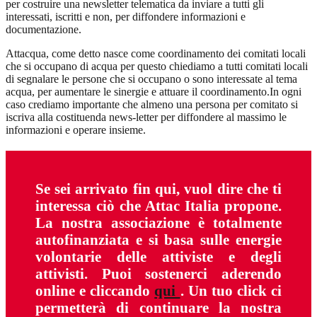
per costruire una newsletter telematica da inviare a tutti gli
interessati, iscritti e non, per diffondere informazioni e
documentazione.
Attacqua, come detto nasce come coordinamento dei comitati locali
che si occupano di acqua per questo chiediamo a tutti comitati locali
di segnalare le persone che si occupano o sono interessate al tema
acqua, per aumentare le sinergie e attuare il coordinamento.In ogni
caso crediamo importante che almeno una persona per comitato si
iscriva alla costituenda news-letter per diffondere al massimo le
informazioni e operare insieme.
Se sei arrivato fin qui, vuol dire che ti
interessa ciò che Attac Italia propone.
La nostra associazione è totalmente
autofinanziata e si basa sulle energie
volontarie delle attiviste e degli
attivisti. Puoi sostenerci aderendo
online e cliccando
qui
. Un tuo click ci
permetterà di continuare la nostra