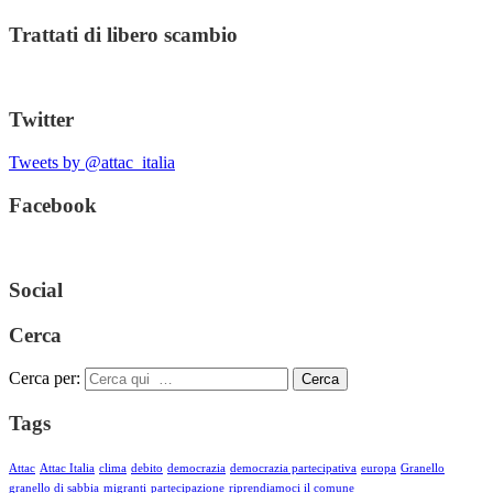
Trattati di libero scambio
Twitter
Tweets by @attac_italia
Facebook
Social
Cerca
Cerca per:
Cerca
Tags
Attac
Attac Italia
clima
debito
democrazia
democrazia partecipativa
europa
Granello
granello di sabbia
migranti
partecipazione
riprendiamoci il comune