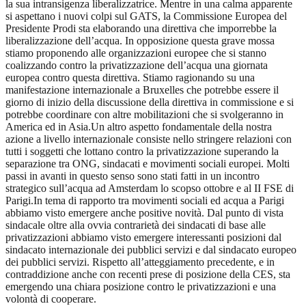
la sua intransigenza liberalizzatrice. Mentre in una calma apparente
si aspettano i nuovi colpi sul GATS, la Commissione Europea del
Presidente Prodi sta elaborando una direttiva che imporrebbe la
liberalizzazione dell’acqua. In opposizione questa grave mossa
stiamo proponendo alle organizzazioni europee che si stanno
coalizzando contro la privatizzazione dell’acqua una giornata
europea contro questa direttiva. Stiamo ragionando su una
manifestazione internazionale a Bruxelles che potrebbe essere il
giorno di inizio della discussione della direttiva in commissione e si
potrebbe coordinare con altre mobilitazioni che si svolgeranno in
America ed in Asia.Un altro aspetto fondamentale della nostra
azione a livello internazionale consiste nello stringere relazioni con
tutti i soggetti che lottano contro la privatizzazione superando la
separazione tra ONG, sindacati e movimenti sociali europei. Molti
passi in avanti in questo senso sono stati fatti in un incontro
strategico sull’acqua ad Amsterdam lo scopso ottobre e al II FSE di
Parigi.In tema di rapporto tra movimenti sociali ed acqua a Parigi
abbiamo visto emergere anche positive novità. Dal punto di vista
sindacale oltre alla ovvia contrarietà dei sindacati di base alle
privatizzazioni abbiamo visto emergere interessanti posizioni dal
sindacato internazionale dei pubblici servizi e dal sindacato europeo
dei pubblici servizi. Rispetto all’atteggiamento precedente, e in
contraddizione anche con recenti prese di posizione della CES, sta
emergendo una chiara posizione contro le privatizzazioni e una
volontà di cooperare.