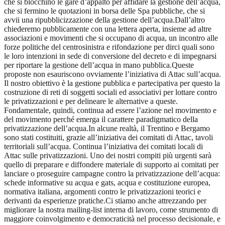
che si blocchino le gare d’appalto per affidare la gestione dell’acqua,
che si fermino le quotazioni in borsa delle Spa pubbliche, che si
avvii una ripubblicizzazione della gestione dell’acqua.Dall’altro
chiederemo pubblicamente con una lettera aperta, insieme ad altre
associazioni e movimenti che si occupano di acqua, un incontro alle
forze politiche del centrosinistra e rifondazione per dirci quali sono
le loro intenzioni in sede di conversione del decreto e di impegnarsi
per riportare la gestione dell’acqua in mano pubblica.Queste
proposte non esauriscono ovviamente l’iniziativa di Attac sull’acqua.
Il nostro obiettivo è la gestione pubblica e partecipativa per questo la
costruzione di reti di soggetti sociali ed associativi per lottare contro
le privatizzazioni e per delineare le alternative a queste.
Fondamentale, quindi, continua ad essere l’azione nel movimento e
del movimento perché emerga il carattere paradigmatico della
privatizzazione dell’acqua.In alcune realtà, il Trentino e Bergamo
sono stati costituiti, grazie all’iniziativa dei comitati di Attac, tavoli
territoriali sull’acqua. Continua l’iniziativa dei comitati locali di
Attac sulle privatizzazioni. Uno dei nostri compiti più urgenti sarà
quello di preparare e diffondere materiale di supporto ai comitati per
lanciare o proseguire campagne contro la privatizzazione dell’acqua:
schede informative su acqua e gats, acqua e costituzione europea,
normativa italiana, argomenti contro le privatizzazioni teorici e
derivanti da esperienze pratiche.Ci stiamo anche attrezzando per
migliorare la nostra mailing-list interna di lavoro, come strumento di
maggiore coinvolgimento e democraticità nel processo decisionale, e