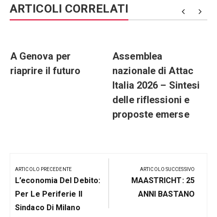
ARTICOLI CORRELATI
A Genova per
Assemblea
riaprire il futuro
nazionale di Attac
Italia 2026 – Sintesi
delle riflessioni e
proposte emerse
Navigazione
articoli
ARTICOLO PRECEDENTE
ARTICOLO SUCCESSIVO
Articolo
Prossimo
L’economia Del Debito:
MAASTRICHT: 25
Precedente:
Post
Per Le Periferie Il
ANNI BASTANO
Sindaco Di Milano