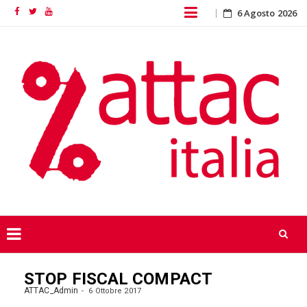
Skip
6 Agosto 2026
Facebook
Twitter
YouTube
to
content
Skip
STOP FISCAL COMPACT
to
content
ATTAC_Admin
6 Ottobre 2017