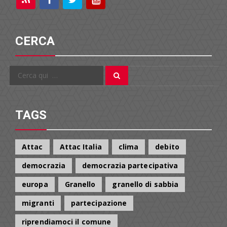
CERCA
Cerca
Cerca
per:
TAGS
Attac
Attac Italia
clima
debito
democrazia
democrazia partecipativa
europa
Granello
granello di sabbia
migranti
partecipazione
riprendiamoci il comune