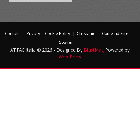
Contatti
Privacy e Cookie Policy
Chi siamo
Come aderire
Sostieni
ATTAC Italia © 2026 - Designed By
BfastMag
Powered by
WordPress