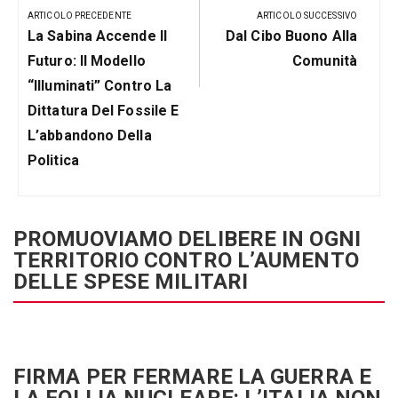
articoli
ARTICOLO PRECEDENTE
ARTICOLO SUCCESSIVO
Articolo
Prossimo
La Sabina Accende Il
Dal Cibo Buono Alla
Precedente:
Post
Futuro: Il Modello
Comunità
“Illuminati” Contro La
Dittatura Del Fossile E
L’abbandono Della
Politica
PROMUOVIAMO DELIBERE IN OGNI
TERRITORIO CONTRO L’AUMENTO
DELLE SPESE MILITARI
FIRMA PER FERMARE LA GUERRA E
LA FOLLIA NUCLEARE: L’ITALIA NON