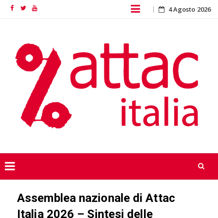
Skip
4 Agosto 2026
Facebook
Twitter
YouTube
to
content
Skip
Assemblea nazionale di Attac
to
content
Italia 2026 – Sintesi delle