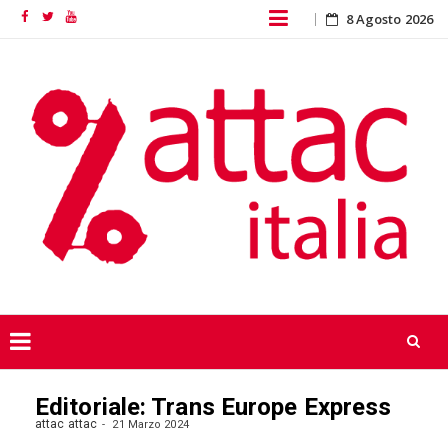
Skip
8 Agosto 2026
Facebook
Twitter
YouTube
to
content
Skip
Editoriale: Trans Europe Express
to
content
attac attac
21 Marzo 2024