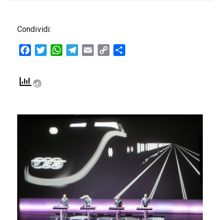
Condividi:
Facebook
Twitter
WhatsApp
Telegram
Email
Copy
Condividi
Link