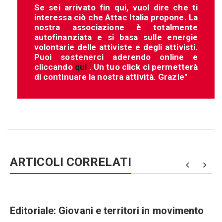
Se sei arrivato fin qui, vuol dire che ti
interessa ciò che Attac Italia propone. La
nostra associazione è totalmente
autofinanziata e si basa sulle energie
volontarie delle attiviste e degli attivisti.
Puoi sostenerci aderendo online e
cliccando
qui
. Un tuo click ci permetterà
di continuare la nostra attività. Grazie"
ARTICOLI CORRELATI
Editoriale: Giovani e territori in movimento