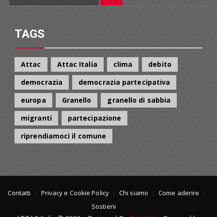
Cerca
per:
TAGS
Attac
Attac Italia
clima
debito
democrazia
democrazia partecipativa
europa
Granello
granello di sabbia
migranti
partecipazione
riprendiamoci il comune
Contatti
Privacy e Cookie Policy
Chi siamo
Come aderire
Sostieni