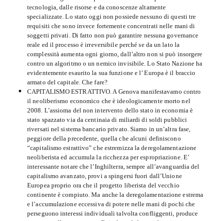
tecnologia, dalle risorse e da conoscenze altamente
specializzate. Lo stato oggi non possiede nessuno di questi tre
requisiti che sono invece fortemente concentrati nelle mani di
soggetti privati. Di fatto non può garantire nessuna governance
reale ed il processo è irreversibile perché se da un lato la
complessità aumenta ogni giorno, dall’altro non si può insorgere
contro un algoritmo o un nemico invisibile. Lo Stato Nazione ha
evidentemente esaurito la sua funzione e l’ Europa è il braccio
armato del capitale. Che fare?
CAPITALISMO ESTRATTIVO. A Genova manifestavamo contro
il neoliberismo economico che è ideologicamente morto nel
2008. L’assioma del non intervento dello stato in economia è
stato spazzato via da centinaia di miliardi di soldi pubblici
riversati nel sistema bancario privato. Siamo in un’altra fase,
peggiore della precedente, quella che alcuni definiscono
“capitalismo estrattivo” che estremizza la deregolamentazione
neoliberista ed accumula la ricchezza per espropriazione. E’
interessante notare che l’Inghilterra, sempre all’avanguardia del
capitalismo avanzato, provi a spingersi fuori dall’Unione
Europea proprio ora che il progetto liberista del vecchio
continente è compiuto. Ma anche la deregolamentazione estrema
e l’accumulazione eccessiva di potere nelle mani di pochi che
perseguono interessi individuali talvolta confliggenti, produce