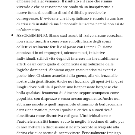
empasse nella governance. Il risultato è il caos che stiamo
vivendo e che necessariamente produrrà un inasprimento e
nuove forme di conflitto di cui è difficile prevedere le
conseguenze. E’ evidente che il capitalismo è entrato in una fase
di crisi e di instabilità ma è impossibile uscirne perchè non esiste
un’alternativa.
ASSORBIMENTO. Siamo stati assorbiti. Salvo alcune eccezioni
non siamo riusciti a conservare e moltiplicare degli spazi
collettivi realmente fertili e al passo con i tempi. Ci siamo
atomizzati in microprogetti, microcomitati, iniziative
individuali, stili di vita degni di interesse ma inevitabilmente
affetti da un certo grado di complicità e riproduzione delle
logiche dominanti. Abbiamo organizzato tantissimi eventi e
poche idee. Ci siamo assuefatti alla guerra, alla violenza, alle
nostre città gentrificate. Anche noi facciamo gli aperitivi in quei
luoghi dove pullula il perbenismo benpensante borghese che
bolla qualsiasi fenomeno di dissenso seppur scomposto come
populista, con disprezzo e senza nessun argomento. Anche noi
abbiamo assorbito quell’inguaribile ottimismo di berlusconiana
e renziana maniera, per cui qualsiasi critica o autocritica è
classificata come distruttiva e sfigata. L’individualismo e
l’autoreferenzialità hanno avuto la meglio. Facciamo di tutto pur
di non mettere in discussione il nostro piccolo salvagente alla
deriva che ci consente di sopravvivere. Personalmente impiego