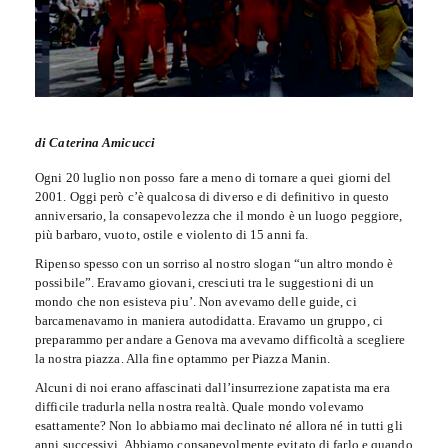
di Caterina Amicucci
Ogni 20 luglio non posso fare a meno di tornare a quei giorni del
2001. Oggi però c’è qualcosa di diverso e di definitivo in questo
anniversario, la consapevolezza che il mondo è un luogo peggiore,
più barbaro, vuoto, ostile e violento di 15 anni fa.
Ripenso spesso con un sorriso al nostro slogan “un altro mondo è
possibile”. Eravamo giovani, cresciuti tra le suggestioni di un
mondo che non esisteva piu’. Non avevamo delle guide, ci
barcamenavamo in maniera autodidatta. Eravamo un gruppo, ci
preparammo per andare a Genova ma avevamo difficoltà a scegliere
la nostra piazza. Alla fine optammo per Piazza Manin.
Alcuni di noi erano affascinati dall’insurrezione zapatista ma era
difficile tradurla nella nostra realtà. Quale mondo volevamo
esattamente? Non lo abbiamo mai declinato né allora né in tutti gli
anni successivi. Abbiamo consapevolmente evitato di farlo e quando