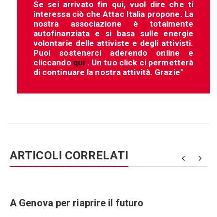
Se sei arrivato fin qui, vuol dire che ti
interessa ciò che Attac Italia propone. La
nostra associazione è totalmente
autofinanziata e si basa sulle energie
volontarie delle attiviste e degli attivisti.
Puoi sostenerci aderendo online e
cliccando
qui
. Un tuo click ci permetterà
di continuare la nostra attività. Grazie"
ARTICOLI CORRELATI
e
A Genova per riaprire il futuro