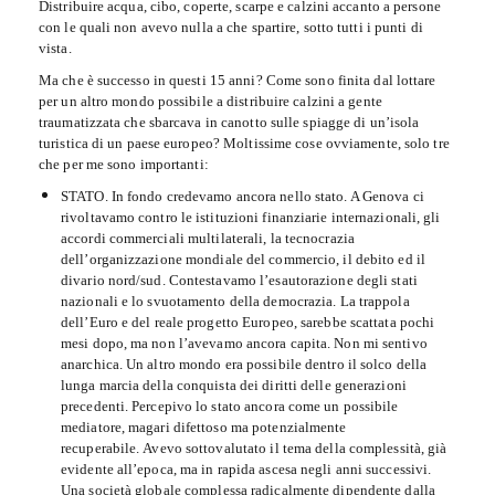
Distribuire acqua, cibo, coperte, scarpe e calzini accanto a persone
con le quali non avevo nulla a che spartire, sotto tutti i punti di
vista.
Ma che è successo in questi 15 anni? Come sono finita dal lottare
per un altro mondo possibile a distribuire calzini a gente
traumatizzata che sbarcava in canotto sulle spiagge di un’isola
turistica di un paese europeo? Moltissime cose ovviamente, solo tre
che per me sono importanti:
STATO. In fondo credevamo ancora nello stato. A Genova ci
rivoltavamo contro le istituzioni finanziarie internazionali, gli
accordi commerciali multilaterali, la tecnocrazia
dell’organizzazione mondiale del commercio, il debito ed il
divario nord/sud. Contestavamo l’esautorazione degli stati
nazionali e lo svuotamento della democrazia. La trappola
dell’Euro e del reale progetto Europeo, sarebbe scattata pochi
mesi dopo, ma non l’avevamo ancora capita. Non mi sentivo
anarchica. Un altro mondo era possibile dentro il solco della
lunga marcia della conquista dei diritti delle generazioni
precedenti. Percepivo lo stato ancora come un possibile
mediatore, magari difettoso ma potenzialmente
recuperabile. Avevo sottovalutato il tema della complessità, già
evidente all’epoca, ma in rapida ascesa negli anni successivi.
Una società globale complessa radicalmente dipendente dalla