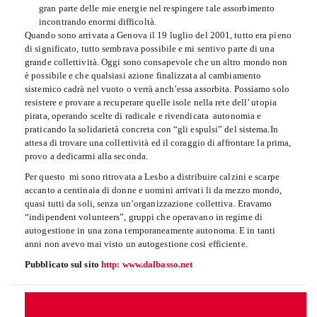
gran parte delle mie energie nel respingere tale assorbimento
incontrando enormi difficoltà.
Quando sono arrivata a Genova il 19 luglio del 2001, tutto era pieno
di significato, tutto sembrava possibile e mi sentivo parte di una
grande collettività. Oggi sono consapevole che un altro mondo non
è possibile e che qualsiasi azione finalizzata al cambiamento
sistemico cadrà nel vuoto o verrà anch’essa assorbita. Possiamo solo
resistere e provare a recuperare quelle isole nella rete dell’ utopia
pirata, operando scelte di radicale e rivendicata autonomia e
praticando la solidarietà concreta con “gli espulsi” del sistema.In
attesa di trovare una collettività ed il coraggio di affrontare la prima,
provo a dedicarmi alla seconda.
Per questo mi sono ritrovata a Lesbo a distribuire calzini e scarpe
accanto a centinaia di donne e uomini arrivati li da mezzo mondo,
quasi tutti da soli, senza un’organizzazione collettiva. Eravamo
“indipendent volunteers”, gruppi che operavano in regime di
autogestione in una zona temporaneamente autonoma. E in tanti
anni non avevo mai visto un autogestione cosi efficiente.
Pubblicato sul sito
http: www.dalbasso.net