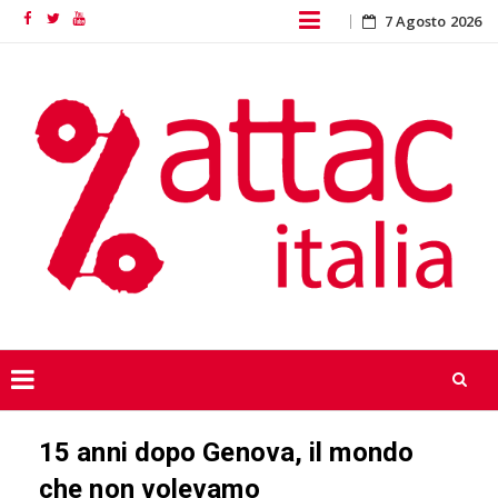
Skip
7 Agosto 2026
Facebook
Twitter
YouTube
to
content
Skip
15 anni dopo Genova, il mondo
to
content
che non volevamo