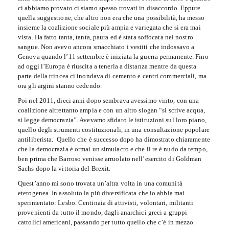
ci abbiamo provato ci siamo spesso trovati in disaccordo. Eppure
quella suggestione, che altro non era che una possibilità, ha messo
insieme la coalizione sociale più ampia e variegata che si era mai
vista. Ha fatto tanta, tanta, paura ed è stata soffocata nel nostro
sangue. Non avevo ancora smacchiato i vestiti che indossavo a
Genova quando l’11 settembre è iniziata la guerra permanente. Fino
ad oggi l’Europa è riuscita a tenerla a distanza mentre da questa
parte della trincea ci inondava di cemento e centri commerciali, ma
ora gli argini stanno cedendo.
Poi nel 2011, dieci anni dopo sembrava avessimo vinto, con una
coalizione altrettanto ampia e con un altro slogan “si scrive acqua,
si legge democrazia”. Avevamo sfidato le istituzioni sul loro piano,
quello degli strumenti costituzionali, in una consultazione popolare
antiliberista. Quello che è successo dopo ha dimostrato chiaramente
che la democrazia è ormai un simulacro e che il re è nudo da tempo,
ben prima che Barroso venisse arruolato nell’esercito di Goldman
Sachs dopo la vittoria del Brexit.
Quest’anno mi sono trovata un’altra volta in una comunità
eterogenea. In assoluto la più diversificata che io abbia mai
sperimentato: Lesbo. Centinaia di attivisti, volontari, militanti
provenienti da tutto il mondo, dagli anarchici greci a gruppi
cattolici americani, passando per tutto quello che c’è in mezzo.