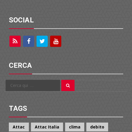
SOCIAL
CERCA
Cerca
Cerca
per:
TAGS
Attac
Attac Italia
clima
debito