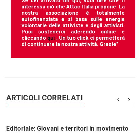
Se sei arrivato fin qui, vuol dire che ti
interessa ciò che Attac Italia propone. La
nostra associazione è totalmente
autofinanziata e si basa sulle energie
volontarie delle attiviste e degli attivisti.
Puoi sostenerci aderendo online e
cliccando
qui
. Un tuo click ci permetterà
di continuare la nostra attività. Grazie"
ARTICOLI CORRELATI
Editoriale: Giovani e territori in movimento