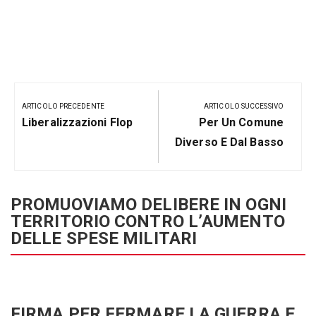
Navigazione
articoli
ARTICOLO PRECEDENTE
ARTICOLO SUCCESSIVO
Articolo
Prossimo
Liberalizzazioni Flop
Per Un Comune
Precedente:
Post
Diverso E Dal Basso
PROMUOVIAMO DELIBERE IN OGNI
TERRITORIO CONTRO L’AUMENTO
DELLE SPESE MILITARI
FIRMA PER FERMARE LA GUERRA E