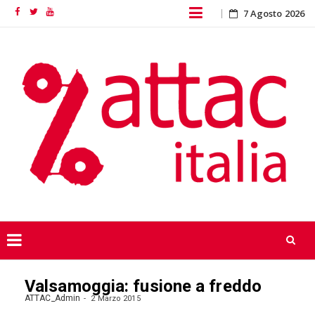
Skip
7 Agosto 2026
Facebook
Twitter
YouTube
to
content
Skip
Valsamoggia: fusione a freddo
to
content
ATTAC_Admin
2 Marzo 2015