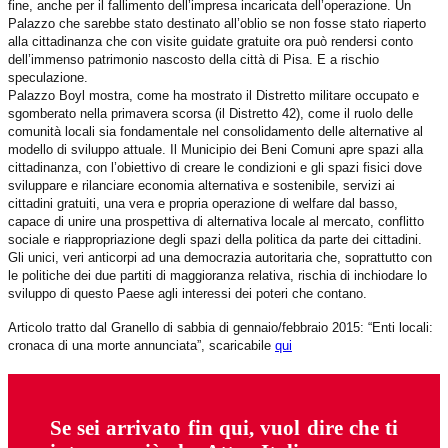
fine, anche per il fallimento dell’impresa incaricata dell’operazione. Un
Palazzo che sarebbe stato destinato all’oblio se non fosse stato riaperto
alla cittadinanza che con visite guidate gratuite ora può rendersi conto
dell’immenso patrimonio nascosto della città di Pisa. E a rischio
speculazione.
Palazzo Boyl mostra, come ha mostrato il Distretto militare occupato e
sgomberato nella primavera scorsa (il Distretto 42), come il ruolo delle
comunità locali sia fondamentale nel consolidamento delle alternative al
modello di sviluppo attuale. Il Municipio dei Beni Comuni apre spazi alla
cittadinanza, con l’obiettivo di creare le condizioni e gli spazi fisici dove
sviluppare e rilanciare economia alternativa e sostenibile, servizi ai
cittadini gratuiti, una vera e propria operazione di welfare dal basso,
capace di unire una prospettiva di alternativa locale al mercato, conflitto
sociale e riappropriazione degli spazi della politica da parte dei cittadini.
Gli unici, veri anticorpi ad una democrazia autoritaria che, soprattutto con
le politiche dei due partiti di maggioranza relativa, rischia di inchiodare lo
sviluppo di questo Paese agli interessi dei poteri che contano.
Articolo tratto dal Granello di sabbia di gennaio/febbraio 2015: “Enti locali:
cronaca di una morte annunciata”, scaricabile
qui
Se sei arrivato fin qui, vuol dire che ti