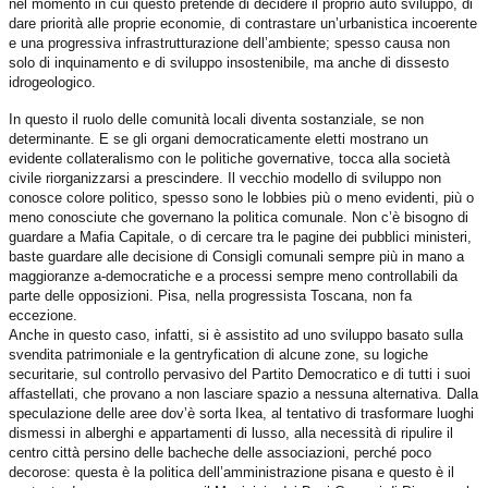
nel momento in cui questo pretende di decidere il proprio auto sviluppo, di
dare priorità alle proprie economie, di contrastare un’urbanistica incoerente
e una progressiva infrastrutturazione dell’ambiente; spesso causa non
solo di inquinamento e di sviluppo insostenibile, ma anche di dissesto
idrogeologico.
In questo il ruolo delle comunità locali diventa sostanziale, se non
determinante. E se gli organi democraticamente eletti mostrano un
evidente collateralismo con le politiche governative, tocca alla società
civile riorganizzarsi a prescindere. Il vecchio modello di sviluppo non
conosce colore politico, spesso sono le lobbies più o meno evidenti, più o
meno conosciute che governano la politica comunale. Non c’è bisogno di
guardare a Mafia Capitale, o di cercare tra le pagine dei pubblici ministeri,
baste guardare alle decisione di Consigli comunali sempre più in mano a
maggioranze a-democratiche e a processi sempre meno controllabili da
parte delle opposizioni. Pisa, nella progressista Toscana, non fa
eccezione.
Anche in questo caso, infatti, si è assistito ad uno sviluppo basato sulla
svendita patrimoniale e la gentryfication di alcune zone, su logiche
securitarie, sul controllo pervasivo del Partito Democratico e di tutti i suoi
affastellati, che provano a non lasciare spazio a nessuna alternativa. Dalla
speculazione delle aree dov’è sorta Ikea, al tentativo di trasformare luoghi
dismessi in alberghi e appartamenti di lusso, alla necessità di ripulire il
centro città persino delle bacheche delle associazioni, perché poco
decorose: questa è la politica dell’amministrazione pisana e questo è il