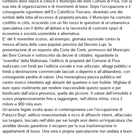
contesto dove nasce e cresce il Municipio dei Beni Comuni di Pisa, con la
sua rete di organizzazioni e di movimenti di base. Dopo l’occupazione e il
conseguente sgombero dell’Ex Colorificio Toscano, diventato uno dei
simboli della lotta all’eccesso di proprietà privata, il Municipio ha costruito
conflitto in città, ricucendo con un filo rosso le questioni di un’urbanistica
speculativa con il diritto all’abitare e la necessità di costruire spazi di
economia e società sostenibile e alternativa.
E’ del 6 novembre scorso, ad esempio, giornata nazionale contro la
messa all’asta delle case popolari prevista dal Decreto Lupi, la
presentazione di un esposto alla Corte dei Conti, promosso dal Municipio
dei Beni Comuni e sottoscritto da decine di cittadini, riguardante la
“svendita” della Mattonaia: l’edificio di proprietà del Comune di Pisa
realizzato con fondi per l’edilizia sociale e mai utilizzato, alloggi pubblici e
fondi a destinazione commerciale lasciati a deperire e all’abbandono, con
conseguente perdita di valore. Una meravigliosa piazza pubblica nel
centro storico interdetta agli abitanti del quartiere e non fruibile. Migliaia di
euro spesi inutilmente per rendere inaccessibile questo spazio e per
bonificarlo dall’unica presenza, quella dei piccioni. Il valore dell’immobile è
sceso progressivamente fino a raggiungere, nell’ultima stima, circa 2
milioni e 900 mila euro.
Un’azione legale svolta quasi in contemporanea con l’occupazione di
Palazzo Boyl, edificio rinascimentale e ricco di affreschi interni, affacciato
sui lungarni, lasciato nell’oblio per sei lunghi anni dietro un’impalcatura che
avrebbe dovuto garantirne il recupero per la sua trasformazione in
appartamenti di lusso. Una vera e propria speculazione non andata a buon