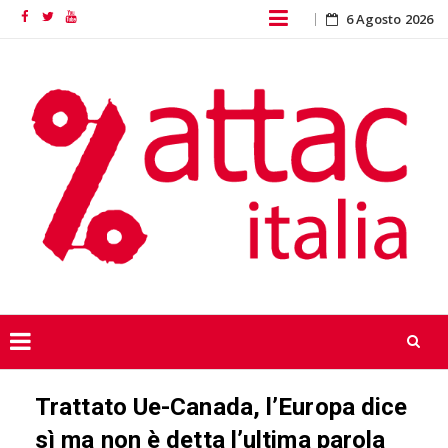
Skip
6 Agosto 2026
Facebook
Twitter
YouTube
to
content
Skip
Trattato Ue-Canada, l’Europa dice
to
content
sì ma non è detta l’ultima parola