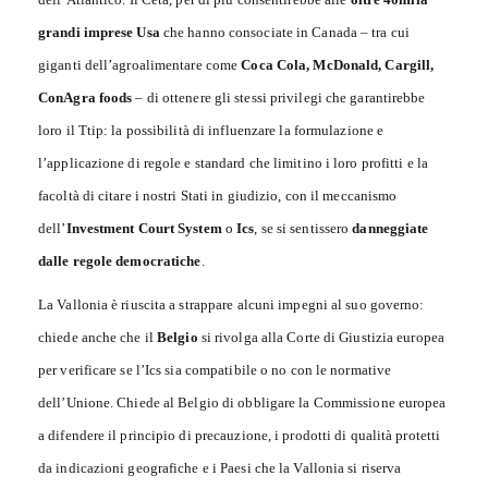
grandi imprese Usa
che hanno consociate in Canada – tra cui
giganti dell’agroalimentare come
Coca Cola, McDonald, Cargill,
ConAgra foods
– di ottenere gli stessi privilegi che garantirebbe
loro il Ttip: la possibilità di influenzare la formulazione e
l’applicazione di regole e standard che limitino i loro profitti e la
facoltà di citare i nostri Stati in giudizio, con il meccanismo
dell’
Investment Court System
o
Ics
, se si sentissero
danneggiate
dalle regole democratiche
.
La Vallonia è riuscita a strappare alcuni impegni al suo governo:
chiede anche che il
Belgio
si rivolga alla Corte di Giustizia europea
per verificare se l’Ics sia compatibile o no con le normative
dell’Unione. Chiede al Belgio di obbligare la Commissione europea
a difendere il principio di precauzione, i prodotti di qualità protetti
da indicazioni geografiche e i Paesi che la Vallonia si riserva