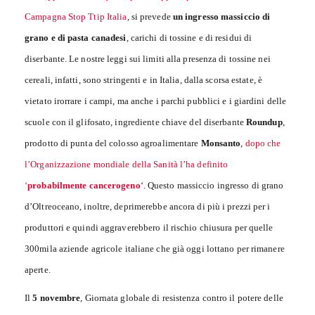
Campagna Stop Ttip Italia
, si prevede
un ingresso massiccio di
grano e di pasta canadesi
, carichi di tossine e di residui di
diserbante. Le nostre leggi sui limiti alla presenza di tossine nei
cereali, infatti, sono stringenti e in Italia, dalla scorsa estate, è
vietato irorrare i campi, ma anche i parchi pubblici e i giardini delle
scuole con il glifosato, ingrediente chiave del diserbante
Roundup
,
prodotto di punta del colosso agroalimentare
Monsanto
,
dopo che
l’Organizzazione mondiale della Sanità l’ha definito
‘
probabilmente cancerogeno
‘. Questo massiccio ingresso di grano
d’Oltreoceano, inoltre, deprimerebbe ancora di più i prezzi per i
produttori e quindi aggraverebbero il rischio chiusura per quelle
300mila aziende agricole italiane che già oggi lottano per rimanere
aperte.
Il
5 novembre
, Giornata globale di resistenza contro il potere delle