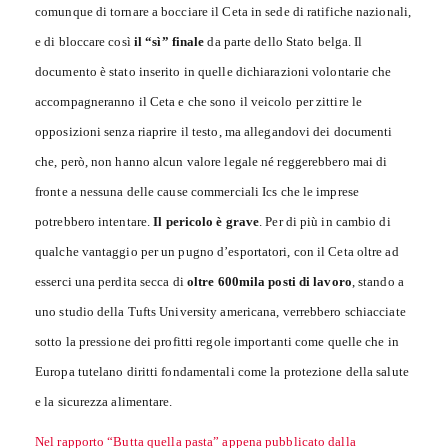
comunque di tornare a bocciare il Ceta in sede di ratifiche nazionali,
e di bloccare così
il “sì” finale
da parte dello Stato belga. Il
documento è stato inserito in quelle dichiarazioni volontarie che
accompagneranno il Ceta e che sono il veicolo per zittire le
opposizioni senza riaprire il testo, ma allegandovi dei documenti
che, però, non hanno alcun valore legale né reggerebbero mai di
fronte a nessuna delle cause commerciali Ics che le imprese
potrebbero intentare.
Il pericolo è grave
. Per di più in cambio di
qualche vantaggio per un pugno d’esportatori, con il Ceta oltre ad
esserci una perdita secca di
oltre 600mila posti di lavoro
, stando a
uno studio della Tufts University americana, verrebbero schiacciate
sotto la pressione dei profitti regole importanti come quelle che in
Europa tutelano diritti fondamentali come la protezione della salute
e la sicurezza alimentare.
Nel rapporto “Butta quella pasta” appena pubblicato dalla