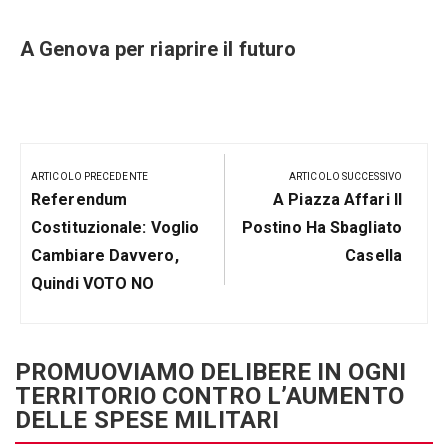
e
A Genova per riaprire il futuro
Navigazione
articoli
ARTICOLO PRECEDENTE
ARTICOLO SUCCESSIVO
Articolo
Prossimo
Referendum
A Piazza Affari Il
Precedente:
Post
Costituzionale: Voglio
Postino Ha Sbagliato
Cambiare Davvero,
Casella
Quindi VOTO NO
PROMUOVIAMO DELIBERE IN OGNI
TERRITORIO CONTRO L’AUMENTO
DELLE SPESE MILITARI