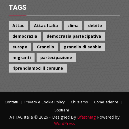
TAGS
Attac
Attac Italia
clima
debito
democrazia
democrazia partecipativa
europa
Granello
granello di sabbia
migranti
partecipazione
riprendiamoci il comune
Contatti
Privacy e Cookie Policy
Chi siamo
Come aderire
Sostieni
ATTAC Italia © 2026 - Designed By
BfastMag
Powered by
WordPress