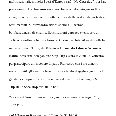
multinazionali, in molti Paesi d’Europa sarà
“No Ceta day”
, per fare
pressione sul
Parlamento europeo
che sarà chiamato, entro fine
anno, a votare o bocciare il trattato prima della ratifica da parte degli
Stati membri. Si prevedono azioni social su Facebook,
bombardamenti di email sulle istituzioni europee e tempeste di
Twitter coordinate in tutta Europa. Ci saranno iniziative simboliche
in molte città d’Italia,
da Milano a Torino, da Udine a Verona a
Roma
, dove una delegazione Stop Ttip è stata invitata in Vaticano
per partecipare all’incontro di papa Francesco con i movimenti
sociali. Tutti gli eventi e le azioni che via via si aggiungeranno al
già denso programma si troveranno sul sito della Campagna Stop
Ttip Italia www.stop-ttip-italia.net
*vicepresidente di Fairwatch e portavoce della campagna Stop
TTIP Italia
Pubblicato su Il Fatto quotidiano del 31.10.16