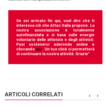
Se sei arrivato fin qui, vuol dire che ti
interessa ciò che Attac Italia propone. La
nostra associazione è totalmente
autofinanziata e si basa sulle energie
volontarie delle attiviste e degli attivisti.
Puoi sostenerci aderendo online e
cliccando
qui
. Un tuo click ci permetterà
di continuare la nostra attività. Grazie"
ARTICOLI CORRELATI