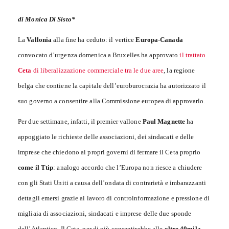
di Monica Di Sisto*
La
Vallonia
alla fine ha ceduto: il vertice
Europa-Canada
convocato d’urgenza domenica a Bruxelles ha approvato
il trattato
Ceta
di liberalizzazione commerciale tra le due aree
, la regione
belga che contiene la capitale dell’euroburocrazia ha autorizzato il
suo governo a consentire alla Commissione europea di approvarlo.
Per due settimane, infatti, il premier vallone
Paul Magnette
ha
appoggiato le richieste delle associazioni, dei sindacati e delle
imprese che chiedono ai propri governi di fermare il Ceta proprio
come il Ttip
: analogo accordo che l’Europa non riesce a chiudere
con gli Stati Uniti a causa dell’ondata di contrarietà e imbarazzanti
dettagli emersi grazie al lavoro di controinformazione e pressione di
migliaia di associazioni, sindacati e imprese delle due sponde
dell’Atlantico. Il Ceta, per di più consentirebbe alle
oltre 40mila