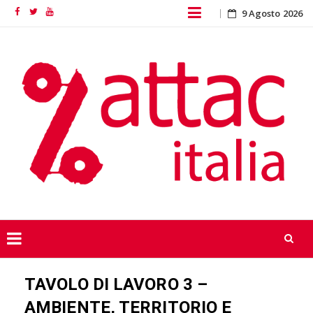
Skip
9 Agosto 2026
Facebook
Twitter
YouTube
to
content
Skip
TAVOLO DI LAVORO 3 –
to
content
AMBIENTE, TERRITORIO E