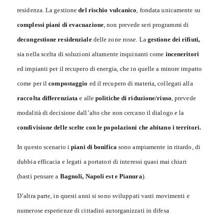
residenza. La gestione
del rischio vulcanico
, fondata unicamente su
complessi piani di evacuazione
, non prevede seri programmi di
decongestione residenziale
delle zone rosse. La
gestione dei rifiuti,
sia nella scelta di soluzioni altamente inquinanti come
inceneritori
ed impianti per il recupero di energia, che in quelle a minore impatto
come per il
compostaggio
ed il recupero di materia, collegati alla
raccolta differenziata
e alle
politiche di riduzione/riuso
, prevede
modalità di decisione dall’alto che non cercano il dialogo e la
condivisione delle scelte con le popolazioni che abitano i territori.
In questo scenario i
piani di
bonifica
sono ampiamente in ritardo, di
dubbia efficacia e legati a portatori di interessi quasi mai chiari
(basti pensare a
Bagnoli, Napoli est e Pianura
).
D’altra parte, in questi anni si sono sviluppati vasti movimenti e
numerose esperienze di cittadini autorganizzati in difesa