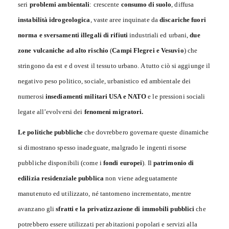
seri
problemi ambientali
: crescente
consumo di suolo
, diffusa
instabilità idrogeologica
, vaste aree inquinate da
discariche fuori
norma e sversamenti illegali di rifiuti
industriali ed urbani,
due
zone vulcaniche ad alto rischio
(
Campi Flegrei e Vesuvio
) che
stringono da est e d ovest il tessuto urbano. A tutto ciò si aggiunge il
negativo peso politico, sociale, urbanistico ed ambientale dei
numerosi
insediamenti militari USA e NATO
e le pressioni sociali
legate all’evolversi dei
fenomeni migratori.
Le politiche pubbliche
che dovrebbero governare queste dinamiche
si dimostrano spesso inadeguate, malgrado le ingenti risorse
pubbliche disponibili (come i
fondi europei
). Il
patrimonio di
edilizia residenziale pubblica
non viene adeguatamente
manutenuto ed utilizzato, né tantomeno incrementato, mentre
avanzano gli
sfratti e la privatizzazione di immobili pubblici
che
potrebbero essere utilizzati per abitazioni popolari e servizi alla