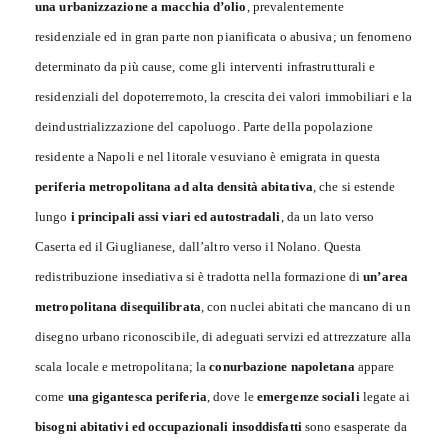
una urbanizzazione a macchia d’olio
, prevalentemente
residenziale ed in gran parte non pianificata o abusiva; un fenomeno
determinato da più cause, come gli interventi infrastrutturali e
residenziali del dopoterremoto, la crescita dei valori immobiliari e la
deindustrializzazione del capoluogo. Parte della popolazione
residente a Napoli e nel litorale vesuviano è emigrata in questa
periferia metropolitana ad alta densità abitativa
, che si estende
lungo
i principali assi viari ed autostradali
, da un lato verso
Caserta ed il Giuglianese, dall’altro verso il Nolano. Questa
redistribuzione insediativa si è tradotta nella formazione di
un’area
metropolitana disequilibrata
, con nuclei abitati che mancano di un
disegno urbano riconoscibile, di adeguati servizi ed attrezzature alla
scala locale e metropolitana; la
conurbazione napoletana
appare
come
una gigantesca periferia
, dove le
emergenze sociali
legate ai
bisogni abitativi ed occupazionali insoddisfatti
sono esasperate da