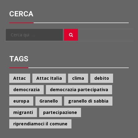
CERCA
Cerca
Cerca
per:
TAGS
Attac
Attac Italia
clima
debito
democrazia
democrazia partecipativa
europa
Granello
granello di sabbia
migranti
partecipazione
riprendiamoci il comune