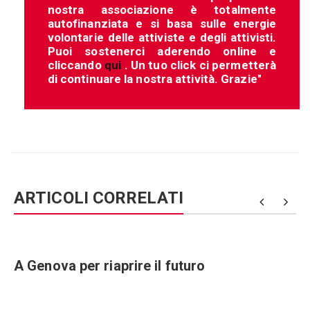
nostra associazione è totalmente
autofinanziata e si basa sulle energie
volontarie delle attiviste e degli attivisti.
Puoi sostenerci aderendo online e
cliccando
qui
. Un tuo click ci permetterà
di continuare la nostra attività. Grazie"
ARTICOLI CORRELATI
e
A Genova per riaprire il futuro