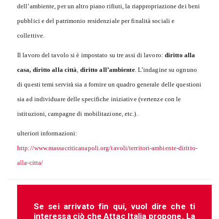
dell’ambiente, per un altro piano rifiuti, la riappropriazione dei beni
pubblici e del patrimonio residenziale per finalità sociali e
collettive.
Il lavoro del tavolo si è impostato su tre assi di lavoro:
diritto alla
casa, diritto alla città
,
diritto all’ambiente
. L’indagine su ognuno
di questi temi servirà sia a fornire un quadro generale delle questioni
sia ad individuare delle specifiche iniziative (vertenze con le
istituzioni, campagne di mobilitazione, etc.).
ulteriori informazioni:
http://www.massacriticanapoli.org/tavoli/territori-ambiente-diritto-
alla-citta/
Se sei arrivato fin qui, vuol dire che ti
interessa ciò che Attac Italia propone. La