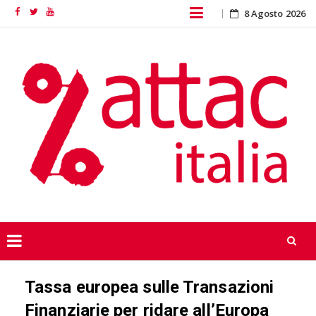
Skip
8 Agosto 2026
Facebook
Twitter
YouTube
to
content
Skip
Tassa europea sulle Transazioni
to
content
Finanziarie per ridare all’Europa