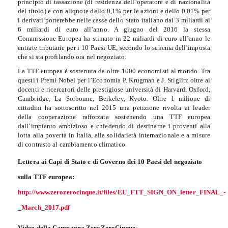
principio di tassazione (di residenza dell’operatore e di nazionalità
del titolo) e con aliquote dello 0,1% per le azioni e dello 0,01% per
i derivati porterebbe nelle casse dello Stato italiano dai 3 miliardi ai
6 miliardi di euro all’anno. A giugno del 2016 la stessa
Commissione Europea ha stimato in 22 miliardi di euro all’anno le
entrate tributarie per i 10 Paesi UE, secondo lo schema dell’imposta
che si sta profilando ora nel negoziato.
La TTF europea è sostenuta da oltre 1000 economisti al mondo. Tra
questi i Premi Nobel per l’Economia P. Krugman e J. Stiglitz oltre ai
docenti e ricercatori delle prestigiose università di Harvard, Oxford,
Cambridge, La Sorbonne, Berkeley, Kyoto. Oltre 1 milione di
cittadini ha sottoscritto nel 2015 una petizione rivolta ai leader
della cooperazione rafforzata sostenendo una TTF europea
dall’impianto ambizioso e chiedendo di destinarne i proventi alla
lotta alla povertà in Italia, alla solidarietà internazionale e a misure
di contrasto al cambiamento climatico.
Lettera ai Capi di Stato e di Governo dei 10 Paesi del negoziato
sulla TTF europea:
http://www.zerozerocinque.it/files/EU_FTT_SIGN_ON_letter_FINAL_-
_March_2017.pdf
Video della Campagna ZeroZeroCinque
: