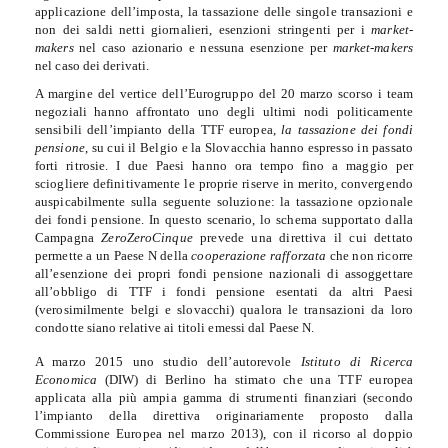
applicazione dell’imposta, la tassazione delle singole transazioni e
non dei saldi netti giornalieri, esenzioni stringenti per i
market-
makers
nel caso azionario e nessuna esenzione per
market-makers
nel caso dei derivati
.
A margine del vertice dell’Eurogruppo del 20 marzo scorso i team
negoziali hanno affrontato uno degli ultimi nodi politicamente
sensibili dell’impianto della TTF europea,
la tassazione dei fondi
pensione
, su cui il Belgio e la Slovacchia hanno espresso in passato
forti ritrosie. I due Paesi hanno ora tempo fino a maggio per
sciogliere definitivamente le proprie riserve in merito, convergendo
auspicabilmente sulla seguente soluzione: la tassazione opzionale
dei fondi pensione. In questo scenario, lo schema supportato dalla
Campagna
ZeroZeroCinque
prevede una direttiva il cui dettato
permette a un Paese N della
cooperazione rafforzata
che non ricorre
all’esenzione dei propri fondi pensione nazionali di assoggettare
all’obbligo di TTF i fondi pensione
esentati da altri Paesi
(verosimilmente belgi e slovacchi) qualora le transazioni da loro
condotte siano relative ai titoli emessi dal Paese N.
A marzo 2015 uno studio dell’autorevole
Istituto di Ricerca
Economica
(DIW) di Berlino ha stimato che una TTF europea
applicata alla più ampia gamma di strumenti finanziari (secondo
l’impianto della direttiva originariamente proposto dalla
Commissione Europea nel marzo 2013), con il ricorso al doppio