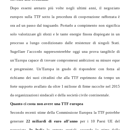
Dopo essersi arenato più volte negli ultimi anni, il negoziato
europeo sulla TTF sotto la procedura di cooperazione rafforzata è
ora ad un passo dal traguardo. Portarlo a compimento non significa
solo valorizzare gli sforzi e le tante energie finora dispiegate in un
processo a lungo condizionato dalle resistenze di singoli Stati.
Sugellare l’accordo rappresenterebbe oggi una prova tangibile di
un’Europa capace di trovare compromessi ambiziosi su misure eque
e progressiste. Un’Europa in grado di rispondere con forza al
richiamo dei suoi cittadini che alla TTF esprimono da tempo un
forte supporto avallato da oltre 1 milione di firme raccolte nel 2015
da organizzazioni sindacali e della società civile continentale.
Quanto ci costa non avere una TTF europea
Secondo recenti stime della Commissione Europea la TTF potrebbe
generare
22 miliardi di euro all’anno
per i 10 Paesi UE del
negoziato.
In Italia
le entrate erariali, secondo le stime della