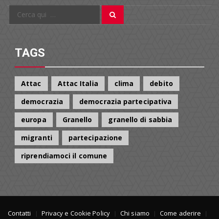
Cerca
Cerca
per:
TAGS
Attac
Attac Italia
clima
debito
democrazia
democrazia partecipativa
europa
Granello
granello di sabbia
migranti
partecipazione
riprendiamoci il comune
Contatti
Privacy e Cookie Policy
Chi siamo
Come aderire