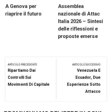
A Genova per
Assemblea
riaprire il futuro
nazionale di Attac
Italia 2026 – Sintesi
delle riflessioni e
proposte emerse
Navigazione
articoli
ARTICOLO PRECEDENTE
ARTICOLO SUCCESSIVO
Articolo
Prossimo
Ripartiamo Dai
Venezuela E
Precedente:
Post
Controlli Sui
Ecuador, Due
Movimenti Di Capitale
Esperienze Sotto
Attacco