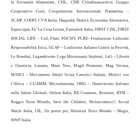
la Sovranità Alimentare, CISL, CISP, Cittadinanzattiva, Gruppo
Cooperativo Goel, Cooperazione Internazionale Piamartina –
SCAIP, COOPI, CVX Italia, Daquialà, Dokita, Economia Alternativa,
Equociquà, Fa’ La Cosa Giusta, Fairwatch Italia, FIRST CISL, FIRST
SOCIAL LIFE – Cisl, Flare, FOCSIV, FCRE- Fondazione Culturale
Responsabilità Etica, GCAP – Coalizione Italiana Contro la Povertà,
Le Rondini, Legambiente, Lega Missionaria Studenti, LeG – Libertà
e Giustizia, Lunaria, Mani Tese, Mag4 Piemonte, Mag Verona,
MASCI – Movimento Adulti Scout Cattolici Italiani, Medici con
l’Africa – CUAMM, Microdanisma, OISG – Osservatorio Italiano
sulla Salute Globale, Oxfam Italia, RE:Common, Reorient, RTM –
Reggio Terzo Mondo, Save the Children, Sbilanciamoci!, Social
Watch Italia, UIL, Un ponte per, Volontari Terzo Mondo – Magis,
WWF Italia.