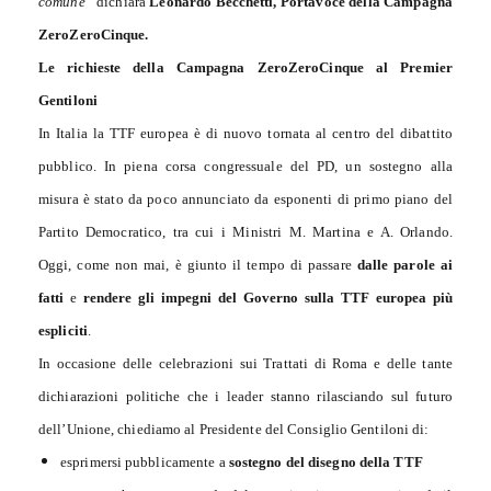
comune”
dichiara
Leonardo Becchetti, Portavoce della Campagna
ZeroZeroCinque.
Le richieste della Campagna ZeroZeroCinque al Premier
Gentiloni
In Italia la TTF europea è di nuovo tornata al centro del dibattito
pubblico. In piena corsa congressuale del PD, un sostegno alla
misura è stato da poco annunciato da esponenti di primo piano del
Partito Democratico, tra cui i Ministri M. Martina e A. Orlando.
Oggi, come non mai, è giunto il tempo di passare
dalle parole ai
fatti
e
rendere gli impegni del Governo sulla TTF europea più
espliciti
.
In occasione delle celebrazioni sui Trattati di Roma e delle tante
dichiarazioni politiche che i leader stanno rilasciando sul futuro
dell’Unione, chiediamo al Presidente del Consiglio Gentiloni di:
esprimersi pubblicamente a
sostegno del disegno della TTF