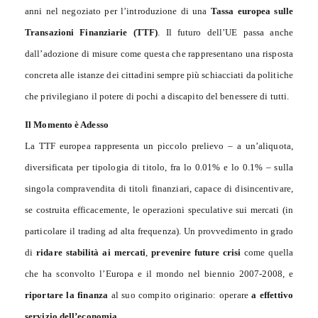
anni nel negoziato per l’introduzione di una
Tassa europea sulle
Transazioni Finanziarie (TTF)
. Il futuro dell’UE passa anche
dall’adozione di misure come questa che rappresentano una risposta
concreta alle istanze dei cittadini sempre più schiacciati da politiche
che privilegiano il potere di pochi a discapito del benessere di tutti.
Il Momento è Adesso
La TTF europea rappresenta un piccolo prelievo – a un’aliquota,
diversificata per tipologia di titolo, fra lo 0.01% e lo 0.1% – sulla
singola compravendita di titoli finanziari, capace di disincentivare,
se costruita efficacemente, le operazioni speculative sui mercati (in
particolare il trading ad alta frequenza). Un provvedimento in grado
di
ridare stabilità ai mercati
,
prevenire future crisi
come quella
che ha sconvolto l’Europa e il mondo nel biennio 2007-2008, e
riportare
la finanza
al suo compito originario: operare
a effettivo
servizio dell’economia
.