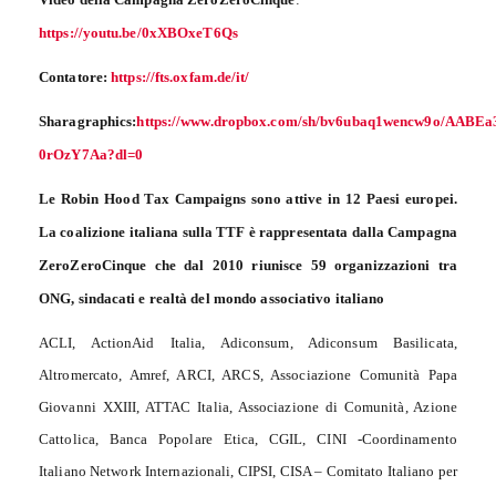
https://youtu.be/0xXBOxeT6Qs
Contatore:
https://fts.oxfam.de/it/
Sharagraphics:
https://www.dropbox.com/sh/bv6ubaq1wencw9o/AABEa
0rOzY7Aa?dl=0
Le Robin Hood Tax Campaigns sono attive in 12 Paesi europei.
La coalizione italiana sulla TTF è rappresentata dalla Campagna
ZeroZeroCinque che dal 2010 riunisce 59 organizzazioni tra
ONG, sindacati e realtà del mondo associativo italiano
ACLI, ActionAid Italia, Adiconsum, Adiconsum Basilicata,
Altromercato, Amref, ARCI, ARCS, Associazione Comunità Papa
Giovanni XXIII, ATTAC Italia, Associazione di Comunità, Azione
Cattolica, Banca Popolare Etica, CGIL, CINI -Coordinamento
Italiano Network Internazionali, CIPSI, CISA – Comitato Italiano per