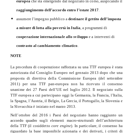
europea
che sta emergendo dal negoziato in corso, auspicando il
raggiungimento dell’accordo entro l’estate 2017
.
assumere l’impegno pubblico a
destinare il gettito dell’imposta
a misure di lotta alla povertà in Italia
, a programmi di
cooperazione internazionale allo sviluppo
e a interventi di
contrasto al cambiamento climatico
.
NOTE
La procedura di cooperazione rafforzata su una TTF europea è stata
autorizzata dal Consiglio Europeo nel gennaio 2013 dopo che una
proposta di direttiva della Commissione Europea (del settembre
2011) per una TTF pan-europea non ha ricevuto il consenso
unanime dei 27 Paesi dell’UE nel luglio 2012. Il negoziato sulla
TTF europea a cui partecipano oggi la Germania, la Francia, l’Italia,
la Spagna, l’Austria, il Belgio, La Grecia, il Portogallo, la Slovenia e
la Slovacchia è iniziato nel marzo 2013.
Nell’ottobre del 2016 i Paesi del negoziato hanno raggiunto un
accordo quadro
sugli elementi macro-strutturali dell’architettura
della TTF (il cosiddetto
core engine
). In particolare, il consenso ha
riguardato la base imponibile azionaria e dei derivati, i criteri di