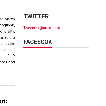
TWITTER
tto Marco
oglioni”,
Tweets by @attac_italia
i civiltà.
ta, autore
FACEBOOK
le nostre.
nde uomo!
R.I.P
gnor Hood
ri: