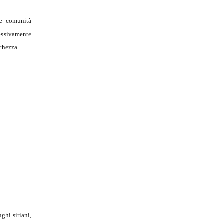
le comunità
ressivamente
cchezza
n
ghi siriani,