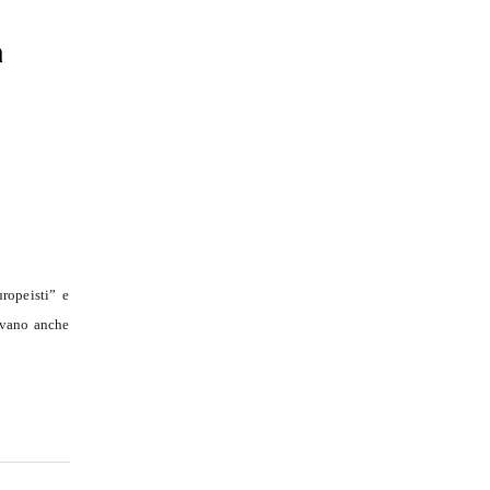
a
ropeisti” e
avano anche