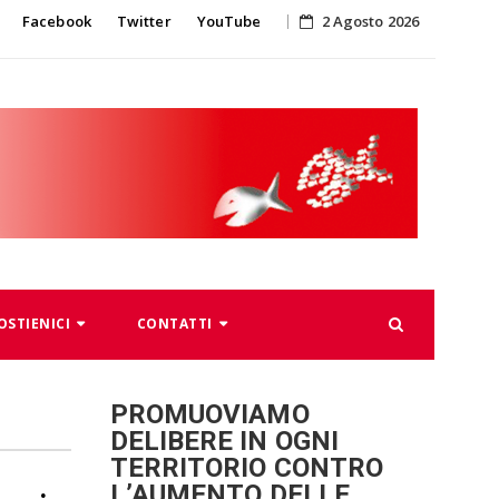
Skip
Facebook
Twitter
YouTube
2 Agosto 2026
to
content
OSTIENICI
CONTATTI
PROMUOVIAMO
DELIBERE IN OGNI
TERRITORIO CONTRO
L’AUMENTO DELLE