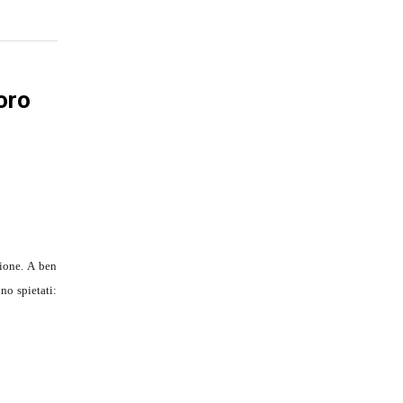
loro
sione. A ben
ono spietati: