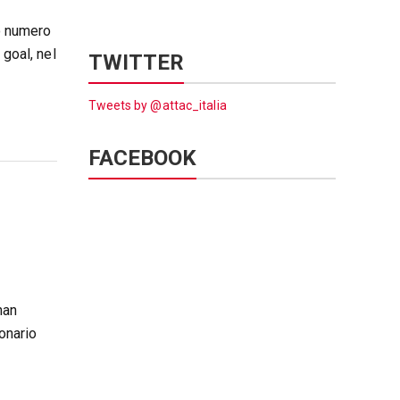
to numero
 goal, nel
TWITTER
Tweets by @attac_italia
FACEBOOK
han
ionario