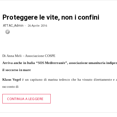
Proteggere le vite, non i confini
ATTAC_Admin
26 Aprile 2016
Di Anna Meli – Associazione COSPE
Arriva anche in Italia “SOS Mediterran
é
e”, associazione umanitaria indipen
il soccorso in mare
Klaus Vogel
è un capitano di marina tedesco che ha vissuto direttamente e a
racconto di
CONTINUA A LEGGERE