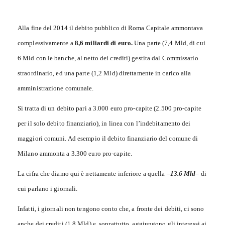
Alla fine del 2014 il debito pubblico di Roma Capitale ammontava
complessivamente a
8,6 miliardi di euro.
Una parte (7,4 Mld, di cui
6 Mld con le banche, al netto dei crediti) gestita dal Commissario
straordinario, ed una parte (1,2 Mld) direttamente in carico alla
amministrazione comunale.
Si tratta di un debito pari a 3.000 euro pro-capite (2.500 pro-capite
per il solo debito finanziario), in linea con l’indebitamento dei
maggiori comuni. Ad esempio il debito finanziario del comune di
Milano ammonta a 3.300 euro pro-capite.
La cifra che diamo qui è nettamente inferiore a quella –
13.6 Mld
– di
cui parlano i giornali.
Infatti, i giornali non tengono conto che, a fronte dei debiti, ci sono
anche dei crediti (1,8 Mld) e, soprattutto, aggiungono gli interessi ai