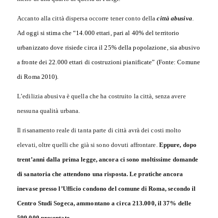
Accanto alla città dispersa occorre tener conto della
città abusiva
.
A
d oggi si stima che “14.000 ettari, pari al 40% del territorio
urbanizzato dove risiede circa il 25% della popolazione, sia abusivo
a fronte dei 22.000 ettari di costruzioni pianificate” (Fonte: Comune
di Roma 2010).
L’edilizia abusiva è quella che ha costruito la città, senza avere
nessuna qualità urbana.
Il risanamento reale di tanta parte di città avrà dei costi molto
elevati, oltre quelli che già si sono dovuti affrontare.
Eppure, dopo
trent’anni dalla prima legge, ancora ci sono moltissime domande
di sanatoria che attendono una risposta. Le pratiche ancora
inevase presso l’Ufficio condono del comune di Roma, secondo il
Centro Studi Sogeca, ammontano a circa 213.000, il 37% delle
599.000 presentate.