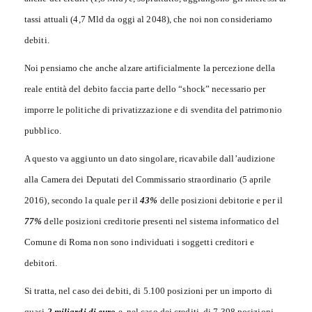
tassi attuali (4,7 Mld da oggi al 2048), che noi non consideriamo
debiti.
Noi pensiamo che anche alzare artificialmente la percezione della
reale entità del debito faccia parte dello “shock” necessario per
imporre le politiche di privatizzazione e di svendita del patrimonio
pubblico.
A questo va aggiunto un dato singolare, ricavabile dall’audizione
alla Camera dei Deputati del Commissario straordinario (5 aprile
2016), secondo la quale per il
43%
delle posizioni debitorie e per il
77%
delle posizioni creditorie presenti nel sistema informatico del
Comune di Roma non sono individuati i soggetti creditori e
debitori.
Si tratta, nel caso dei debiti, di 5.100 posizioni per un importo di
quasi
2 miliardi di euro
e, nel caso dei crediti, di 7.398 posizioni