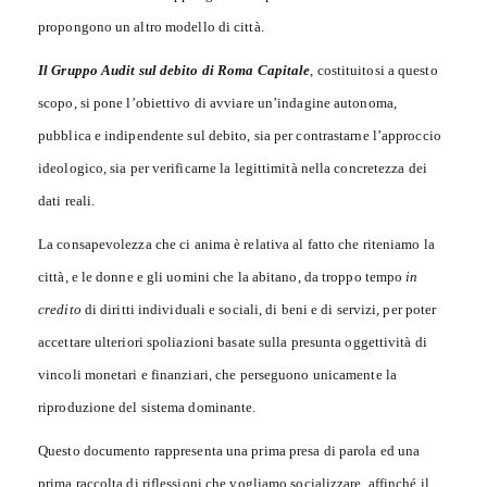
propongono un altro modello di città.
Il Gruppo Audit sul debito di Roma Capitale
, costituitosi a questo
scopo, si pone l’obiettivo di avviare un’indagine autonoma,
pubblica e indipendente sul debito, sia per contrastarne l’approccio
ideologico, sia per verificarne la legittimità nella concretezza dei
dati reali.
La consapevolezza che ci anima è relativa al fatto che riteniamo la
città, e le donne e gli uomini che la abitano, da troppo tempo
in
credito
di diritti individuali e sociali, di beni e di servizi, per poter
accettare ulteriori spoliazioni basate sulla presunta oggettività di
vincoli monetari e finanziari, che perseguono unicamente la
riproduzione del sistema dominante.
Questo documento rappresenta una prima presa di parola ed una
prima raccolta di riflessioni che vogliamo socializzare, affinché il