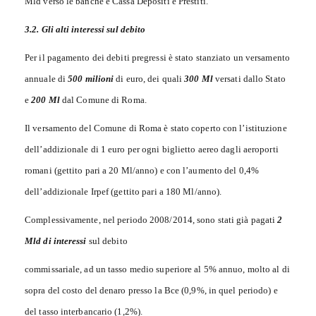
Mld verso le banche e Cassa Depositi e Prestiti.
3.2. Gli alti interessi sul debito
Per il pagamento dei debiti pregressi è stato stanziato un versamento
annuale di
500 milioni
di euro, dei quali
300 Ml
versati dallo Stato
e
200 Ml
dal Comune di Roma.
Il versamento del Comune di Roma è stato coperto con l’istituzione
dell’addizionale di 1 euro per ogni biglietto aereo dagli aeroporti
romani (gettito pari a 20 Ml/anno) e con l’aumento del 0,4%
dell’addizionale Irpef (gettito pari a 180 Ml/anno).
Complessivamente, nel periodo 2008/2014, sono stati già pagati
2
Mld di interessi
sul debito
commissariale, ad un tasso medio superiore al 5% annuo, molto al di
sopra del costo del denaro presso la Bce (0,9%, in quel periodo) e
del tasso interbancario (1,2%).