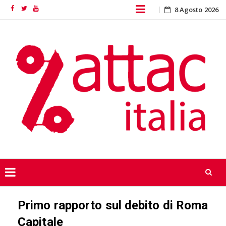
Skip
8 Agosto 2026
Facebook
Twitter
YouTube
to
content
Skip
Primo rapporto sul debito di Roma
to
content
Capitale