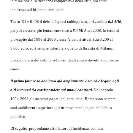
in relazione alla ricchezza complessiva della città, sia come
incidenza sul bilancio comunale.
Tra in ’94 e il ’98 il debito è quasi raddoppiato, arrivando a
6,2 Ml
d,
per poi crescere più lentamente sino a
8,4 Mld
nel 2008. In termini
pro-capite dal 1998 al 2008 cresce (a valori attuali) da 3.200 ai
3.600 euro, ed è sempre inferiore a quello della città di Milano.
L’accumularsi del debito nel corso degli anni è dovuto a numerose
cause.
Il primo fattore lo abbiamo già ampiamente visto ed è legato agli
alti interessi da corrispondere sui mutui contratti.
Nel periodo
1994-2008 gli interessi pagati dal comun
e
di Roma sono sempre
stati stabilmente superiori agli interessi medi pagati sul debito
pubblico.
Di seguito, proponiamo altri fattori di incidenza, con una