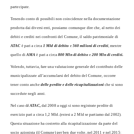
partecipate.
Tenendo conto di possibili non coincidenze nella documentazione
prodotta dai diversi enti, possiamo comunque dire che, al netto dei
debiti e crediti nei confronti del Comune, il saldo patrimoniale di
ATAC
è pari a circa
1 Mld di debito
e
560 milioni di crediti
, mentre
quello di
AMA
è pari a circa
800 Mln di debito
e
200 Mln di crediti.
Volendo, tuttavia, fare una valutazione generale del contributo delle
municipalizzate all’accumularsi del debito del Comune, occorre
tener conto anche
delle perdite e delle ricapitalizzazioni
che si sono
succedute negli anni.
Nel caso d
i ATAC,
dal 2008 a oggi si sono registrate perdite di
esercizio pari a circa 1,2 Mld..(estesi a 2 Mld se partiamo dal 2002).
Questa situazione ha costretto alla ricapitalizzazione da parte del
socio azionista (il Comune) per ben due volte, nel 2011 e nel 2015: