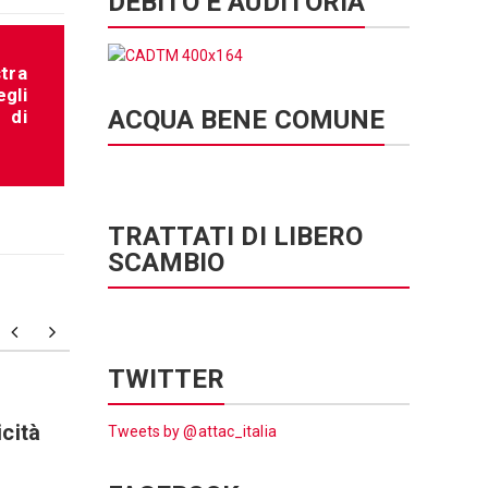
DEBITO E AUDITORIA
tra
egli
ACQUA BENE COMUNE
 di
TRATTATI DI LIBERO
SCAMBIO
TWITTER
I dolori della giovane Giorgia
Raccolt
icità
Tweets by @attac_italia
l’azion
Leonard