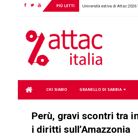
PIÙ LETTI
Università estiva di Attac 2026
Facebook
Twitter
YouTube
Skip
CHI SIAMO
GRANELLO DI SABBIA
to
content
Perù, gravi scontri tra i
i diritti sull’Amazzonia