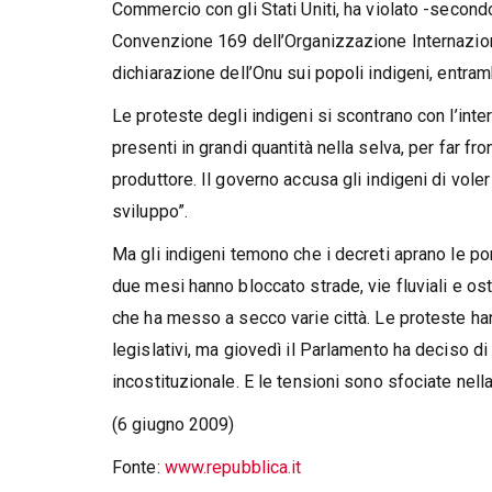
Commercio con gli Stati Uniti, ha violato -secondo 
Convenzione 169 dell’Organizzazione Internaziona
dichiarazione dell’Onu sui popoli indigeni, entramb
Le proteste degli indigeni si scontrano con l’inte
presenti in grandi quantità nella selva, per far fr
produttore. Il governo accusa gli indigeni di vole
sviluppo”.
Ma gli indigeni temono che i decreti aprano le por
due mesi hanno bloccato strade, vie fluviali e ost
che ha messo a secco varie città. Le proteste han
legislativi, ma giovedì il Parlamento ha deciso di r
incostituzionale. E le tensioni sono sfociate nell
(6 giugno 2009)
Fonte:
www.repubblica.it