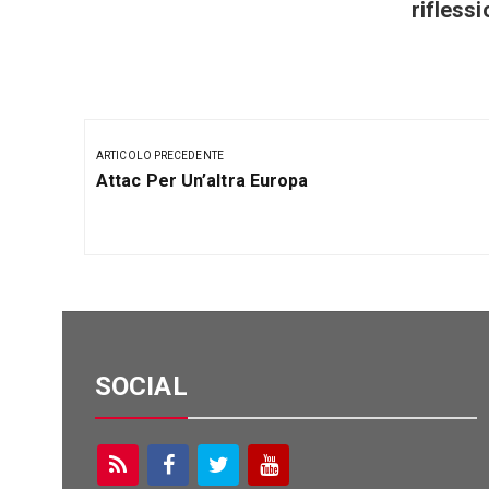
rifless
Navigazione
articoli
ARTICOLO PRECEDENTE
Articolo
Attac Per Un’altra Europa
Precedente:
SOCIAL