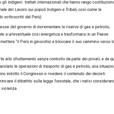
gli indigeni- trattati internazionali che hanno rango costituziona
le del Lavoro sui popoli Indigeni e Tribali, così come la
i sottoscritti dal Perù).
resse del governo di incrementare le riserve di gas e petrolio,
onte a un’eventuale crisi energetica e trasformarsi in un Paese
r mettere “il Perù in ginocchio e bloccare il suo cammino verso l
te allo sfruttamento senza controllo da parte dei privati; e da q
acolato le operazioni di trasporto di gas e petrolio, una situazi
no indotto il Congresso e rivedere il contenuto dei decreti
inviare il dibattito sulla legge forestale, che i nativi consideran
a violenza.