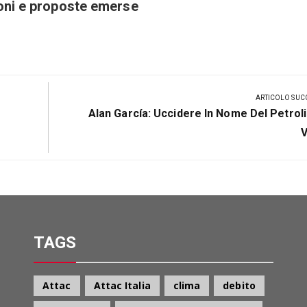
ioni e proposte emerse
ARTICOLO SUC
Prossimo
Alan García: Uccidere In Nome Del Petroli
Post
V
TAGS
Attac
Attac Italia
clima
debito