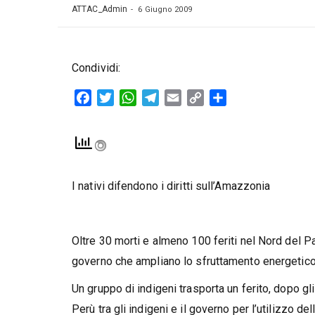
ATTAC_Admin
6 Giugno 2009
Condividi:
Facebook
Twitter
WhatsApp
Telegram
Email
Copy
Condividi
Link
I nativi difendono i diritti sull’Amazzonia
Oltre 30 morti e almeno 100 feriti nel Nord del P
governo che ampliano lo sfruttamento energetico
Un gruppo di indigeni trasporta un ferito, dopo g
Perù tra gli indigeni e il governo per l’utilizzo de