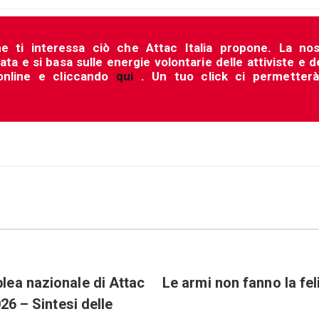
he ti interessa ciò che Attac Italia propone. La nos
a e si basa sulle energie volontarie delle attiviste e d
 online e cliccando
qui
. Un tuo click ci permetterà
ea nazionale di Attac
Le armi non fanno la fel
026 – Sintesi delle