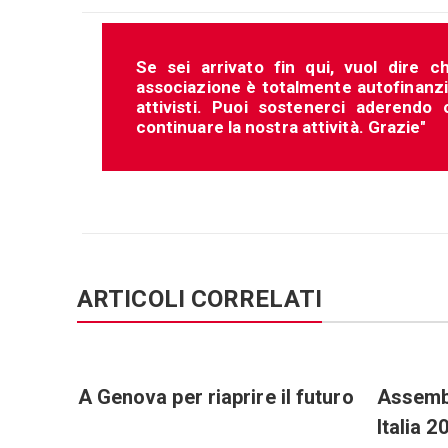
Se sei arrivato fin qui, vuol dire c
associazione è totalmente autofinanziat
attivisti. Puoi sostenerci aderendo
continuare la nostra attività. Grazie"
ARTICOLI CORRELATI
tenere
A Genova per riaprire il futuro
Assembl
Italia 2
iano