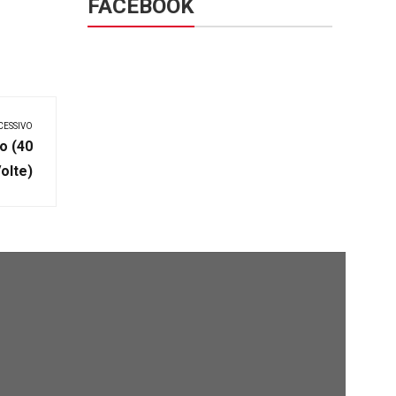
FACEBOOK
CESSIVO
o (40
olte)