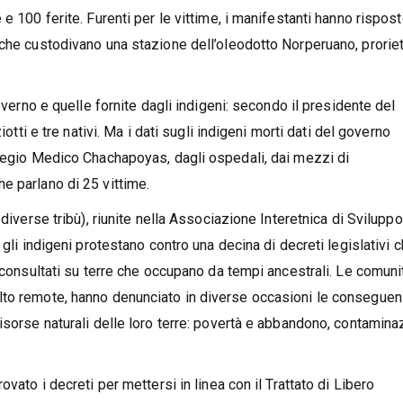
e 100 ferite. Furenti per le vittime, i manifestanti hanno rispos
 che custodivano una stazione dell’oleodotto Norperuano, prorie
overno e quelle fornite dagli indigeni: secondo il presidente del
iotti e tre nativi. Ma i dati sugli indigeni morti dati del governo
llegio Medico Chachapoyas, dagli ospedali, dai mezzi di
e parlano di 25 vittime.
diverse tribù), riunite nella Associazione Interetnica di Sviluppo
 gli indigeni protestano contro una decina di decreti legislativi 
e consultati su terre che occupano da tempi ancestrali. Le comuni
lto remote, hanno denunciato in diverse occasioni le consegue
isorse naturali delle loro terre: povertà e abbandono, contamina
vato i decreti per mettersi in linea con il Trattato di Libero