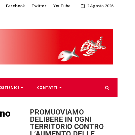
Skip
Facebook
Twitter
YouTube
2 Agosto 2026
to
content
OSTIENICI
CONTATTI
ono
PROMUOVIAMO
DELIBERE IN OGNI
TERRITORIO CONTRO
L’AUMENTO DELLE