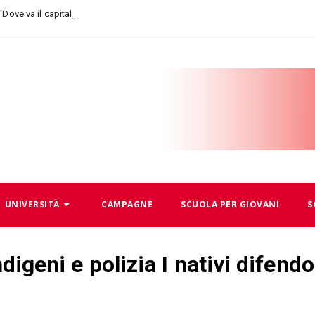
_
 “Dove va il capitalismo, dove a
UNIVERSITÀ
CAMPAGNE
SCUOLA PER GIOVANI
S
ndigeni e polizia I nativi difend