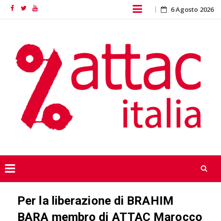
Skip
6 Agosto 2026
Facebook
Twitter
YouTube
to
content
Skip
Per la liberazione di BRAHIM
to
content
BARA membro di ATTAC Marocco