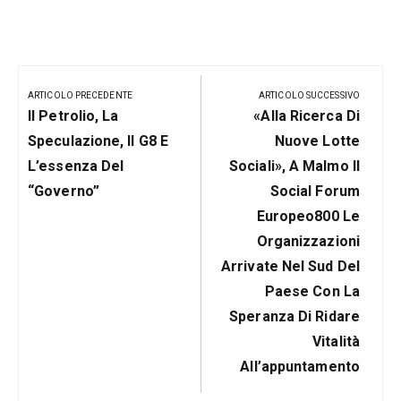
Navigazione
articoli
ARTICOLO PRECEDENTE
ARTICOLO SUCCESSIVO
Articolo
Prossimo
Il Petrolio, La
«Alla Ricerca Di
Precedente:
Post
Speculazione, Il G8 E
Nuove Lotte
L’essenza Del
Sociali», A Malmo Il
“governo”
Social Forum
Europeo800 Le
Organizzazioni
Arrivate Nel Sud Del
Paese Con La
Speranza Di Ridare
Vitalità
All’appuntamento