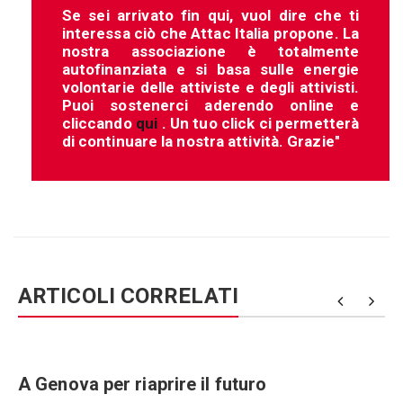
Se sei arrivato fin qui, vuol dire che ti
interessa ciò che Attac Italia propone. La
nostra associazione è totalmente
autofinanziata e si basa sulle energie
volontarie delle attiviste e degli attivisti.
Puoi sostenerci aderendo online e
cliccando
qui
. Un tuo click ci permetterà
di continuare la nostra attività. Grazie"
ARTICOLI CORRELATI
e
A Genova per riaprire il futuro