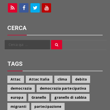
CERCA
Cerca
Cerca
per:
TAGS
Attac
Attac Italia
clima
debito
democrazia
democrazia partecipativa
europa
Granello
granello di sabbia
migranti
partecipazione