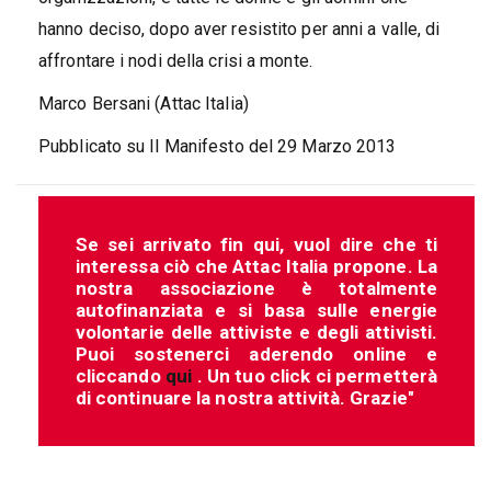
hanno deciso, dopo aver resistito per anni a valle, di
affrontare i nodi della crisi a monte.
Marco Bersani (Attac Italia)
Pubblicato su Il Manifesto del 29 Marzo 2013
Se sei arrivato fin qui, vuol dire che ti
interessa ciò che Attac Italia propone. La
nostra associazione è totalmente
autofinanziata e si basa sulle energie
volontarie delle attiviste e degli attivisti.
Puoi sostenerci aderendo online e
cliccando
qui
. Un tuo click ci permetterà
di continuare la nostra attività. Grazie"