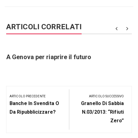
ARTICOLI CORRELATI
e
A Genova per riaprire il futuro
Navigazione
articoli
ARTICOLO PRECEDENTE
ARTICOLO SUCCESSIVO
Articolo
Prossimo
Banche In Svendita O
Granello Di Sabbia
Precedente:
Post
Da Ripubblicizzare?
N.03/2013: “Rifiuti
Zero”