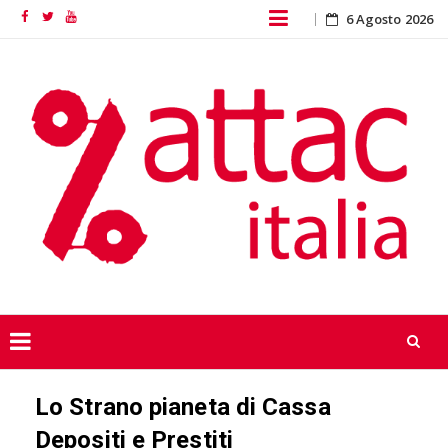
Skip
6 Agosto 2026
Facebook
Twitter
YouTube
to
content
Skip
Lo Strano pianeta di Cassa
to
content
Depositi e Prestiti