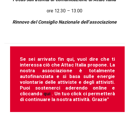
ore 12.30 – 13.00
Rinnovo del Consiglio Nazionale dell’associazione
Se sei arrivato fin qui, vuol dire che ti
interessa ciò che Attac Italia propone. La
nostra associazione è totalmente
autofinanziata e si basa sulle energie
volontarie delle attiviste e degli attivisti.
Puoi sostenerci aderendo online e
cliccando
qui
. Un tuo click ci permetterà
di continuare la nostra attività. Grazie"