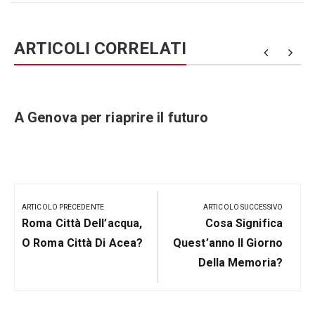
ARTICOLI CORRELATI
e
A Genova per riaprire il futuro
Navigazione
articoli
ARTICOLO PRECEDENTE
ARTICOLO SUCCESSIVO
Articolo
Prossimo
Roma Città Dell’acqua,
Cosa Significa
Precedente:
Post
O Roma Città Di Acea?
Quest’anno Il Giorno
Della Memoria?