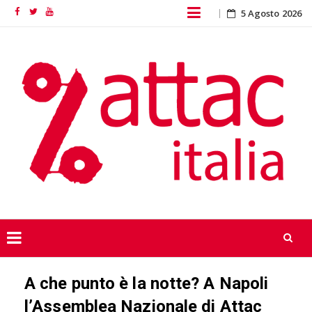
Skip
5 Agosto 2026
Facebook
Twitter
YouTube
to
content
Skip
A che punto è la notte? A Napoli
to
content
l’Assemblea Nazionale di Attac