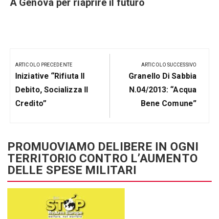
A Genova per riaprire il futuro
Navigazione
articoli
ARTICOLO PRECEDENTE
ARTICOLO SUCCESSIVO
Articolo
Prossimo
Iniziative “rifiuta Il
Granello Di Sabbia
Precedente:
Post
Debito, Socializza Il
N.04/2013: “Acqua
Credito”
Bene Comune”
PROMUOVIAMO DELIBERE IN OGNI
TERRITORIO CONTRO L’AUMENTO
DELLE SPESE MILITARI