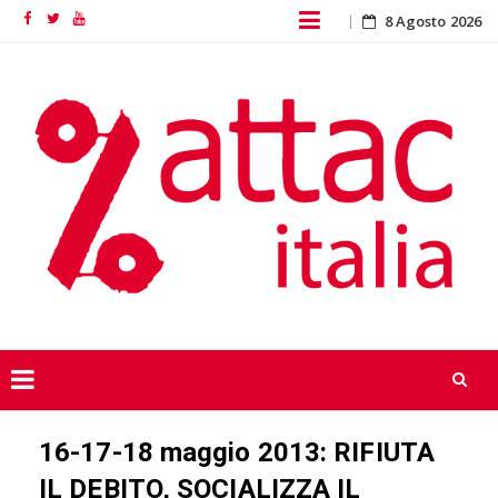
Skip
8 Agosto 2026
Facebook
Twitter
YouTube
to
content
Skip
16-17-18 maggio 2013: RIFIUTA
to
content
IL DEBITO, SOCIALIZZA IL