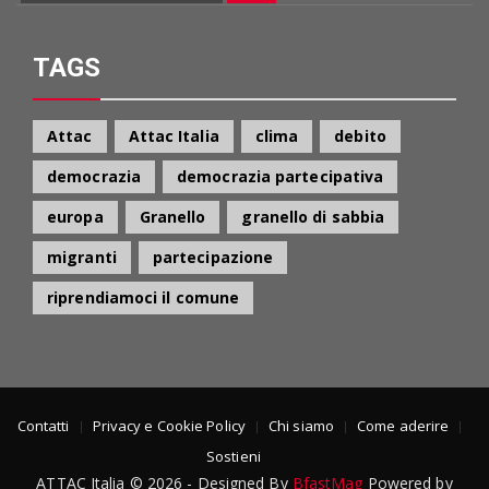
per:
TAGS
Attac
Attac Italia
clima
debito
democrazia
democrazia partecipativa
europa
Granello
granello di sabbia
migranti
partecipazione
riprendiamoci il comune
Contatti
Privacy e Cookie Policy
Chi siamo
Come aderire
Sostieni
ATTAC Italia © 2026 - Designed By
BfastMag
Powered by