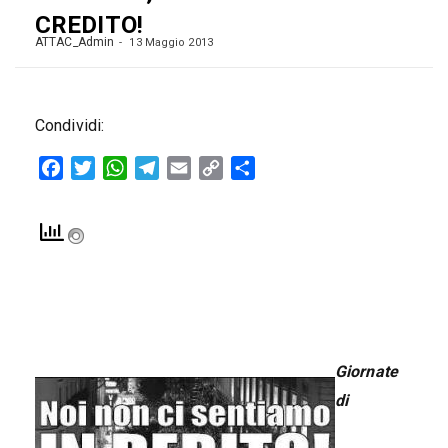
CREDITO!
ATTAC_Admin
13 Maggio 2013
Condividi:
Facebook
Twitter
WhatsApp
Telegram
Email
Copy
Condividi
Link
Giornate
di