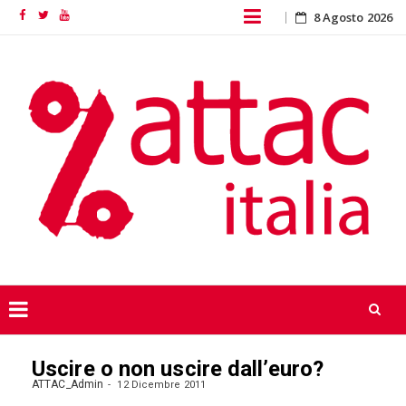
Skip
8 Agosto 2026
Facebook
Twitter
YouTube
to
content
Skip
Uscire o non uscire dall’euro?
to
content
ATTAC_Admin
12 Dicembre 2011