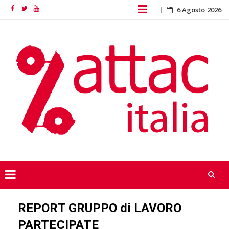
Skip
6 Agosto 2026
Facebook
Twitter
YouTube
to
content
Skip
REPORT GRUPPO di LAVORO
to
content
PARTECIPATE