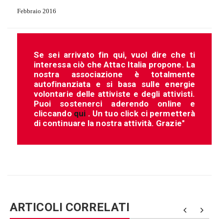
Febbraio 2016
Se sei arrivato fin qui, vuol dire che ti
interessa ciò che Attac Italia propone. La
nostra associazione è totalmente
autofinanziata e si basa sulle energie
volontarie delle attiviste e degli attivisti.
Puoi sostenerci aderendo online e
cliccando
qui
. Un tuo click ci permetterà
di continuare la nostra attività. Grazie"
ARTICOLI CORRELATI