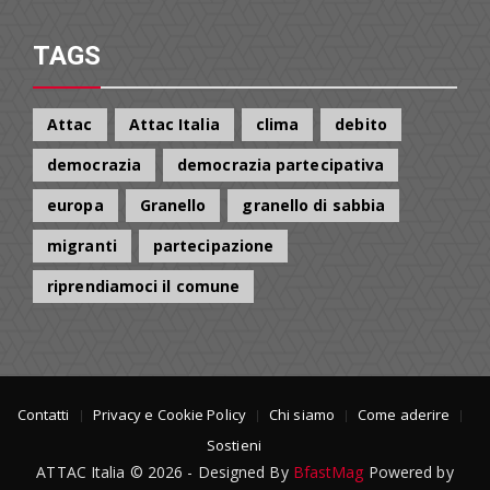
per:
TAGS
Attac
Attac Italia
clima
debito
democrazia
democrazia partecipativa
europa
Granello
granello di sabbia
migranti
partecipazione
riprendiamoci il comune
Contatti
Privacy e Cookie Policy
Chi siamo
Come aderire
Sostieni
ATTAC Italia © 2026 - Designed By
BfastMag
Powered by