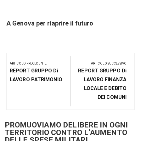
e
A Genova per riaprire il futuro
Navigazione
articoli
ARTICOLO PRECEDENTE
ARTICOLO SUCCESSIVO
Articolo
Prossimo
REPORT GRUPPO Di
REPORT GRUPPO Di
Precedente:
Post
LAVORO PATRIMONIO
LAVORO FINANZA
LOCALE E DEBITO
DEI COMUNI
PROMUOVIAMO DELIBERE IN OGNI
TERRITORIO CONTRO L’AUMENTO
DELLE SPESE MILITARI