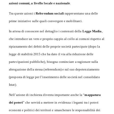
azioni comuni, a livello locale e nazionale
.
Tra queste azioni i
Referendum sociali
rappresentano una delle
prime iniziative sulle quali convergere e mobilitarci.
In attesa di conoscere nel dettaglio i contenuti della
Legge Madia
,
che introduce un vero e proprio cappio al collo ai comuni rispetto al
ripianamento dei debiti delle proprie società partecipate (dopo la
legge di stabilità 2015 che ha dato il via alla riduzione delle
partecipazioni pubbliche), bisogna cominciare a ragionare sulla
abrogazione della stessa (referendum) e sul suo depotenziamento
(proposta di legge per l’inserimento delle società nel consolidato
Istat).
Nell’azione di inchiesta diventa importante anche la “
mappatura
dei poteri
” che servirà a mettere in evidenza i legami tra i poteri
economi e politici dei territori e smascherare le responsabilità dei