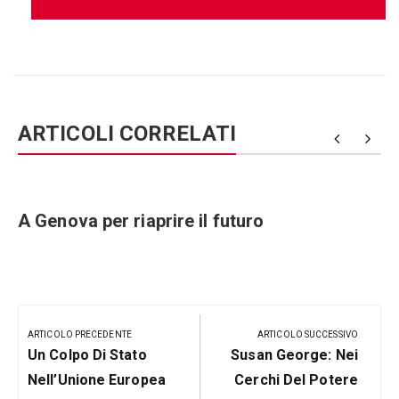
ARTICOLI CORRELATI
e
A Genova per riaprire il futuro
Navigazione
articoli
ARTICOLO PRECEDENTE
ARTICOLO SUCCESSIVO
Articolo
Prossimo
Un Colpo Di Stato
Susan George: Nei
Precedente:
Post
Nell’Unione Europea
Cerchi Del Potere