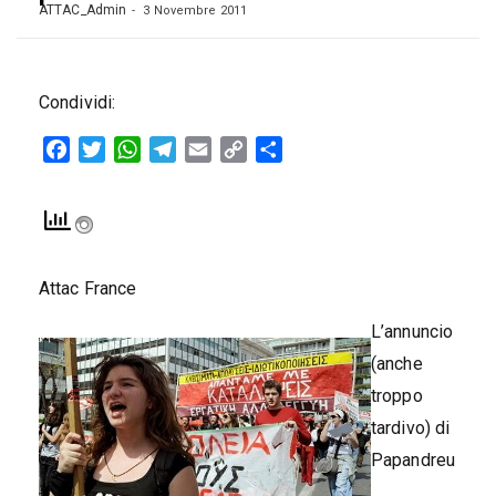
ATTAC_Admin
3 Novembre 2011
Condividi:
Facebook
Twitter
WhatsApp
Telegram
Email
Copy
Condividi
Link
Attac France
L’annuncio
(anche
troppo
tardivo) di
Papandreu