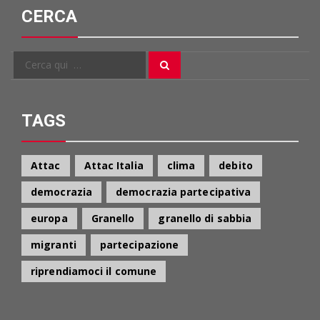
CERCA
Cerca
Cerca
per:
TAGS
Attac
Attac Italia
clima
debito
democrazia
democrazia partecipativa
europa
Granello
granello di sabbia
migranti
partecipazione
riprendiamoci il comune