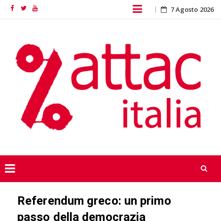
Skip
7 Agosto 2026
Facebook
Twitter
YouTube
to
content
Skip
Referendum greco: un primo
to
content
passo della democrazia