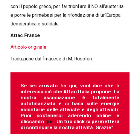
con il popolo greco, per far trionfare il NO all’austerità
e porre le primebasi per la rifondazione di un’Europa
democratica e solidale.
Attac France
Articolo originale
Traduzione dal frnacese di M. Rosolen
Se sei arrivato fin qui, vuol dire che ti
interessa ciò che Attac Italia propone. La
nostra associazione è totalmente
autofinanziata e si basa sulle energie
volontarie delle attiviste e degli attivisti.
Puoi sostenerci aderendo online e
cliccando
qui
. Un tuo click ci permetterà
di continuare la nostra attività. Grazie"