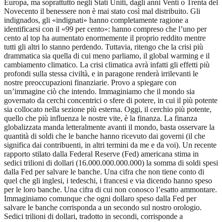
Europa, ma soprattutto negli Stati Uniti, dagli anni Venti o Trenta del
Novecento il benessere non è mai stato così mal distribuito. Gli
indignados, gli «indignati» hanno completamente ragione a
identificarsi con il «99 per cento»: hanno compreso che l’uno per
cento al top ha aumentato enormemente il proprio reddito mentre
tutti gli altri lo stanno perdendo. Tuttavia, ritengo che la crisi più
drammatica sia quella di cui meno parliamo, il global warming e il
cambiamento climatico. La crisi climatica avrà infatti gli effetti più
profondi sulla stessa civiltà, e in paragone renderà irrilevanti le
nostre preoccupazioni finanziarie. Provo a spiegare con
un’immagine ciò che intendo. Immaginiamo che il mondo sia
governato da cerchi concentrici o sfere di potere, in cui il più potente
sia collocato nella sezione più esterna. Oggi, il cerchio più potente,
quello che più influenza le nostre vite, è la finanza. La finanza
globalizzata manda letteralmente avanti il mondo, basta osservare la
quantità di soldi che le banche hanno ricevuto dai governi (il che
significa dai contribuenti, in altri termini da me e da voi). Un recente
rapporto stilato dalla Federal Reserve (Fed) americana stima in
sedici trilioni di dollari (16.000.000.000.000) la somma di soldi spesi
dalla Fed per salvare le banche. Una cifra che non tiene conto di
quel che gli inglesi, i tedeschi, i francesi e via dicendo hanno speso
per le loro banche. Una cifra di cui non conosco l’esatto ammontare.
Immaginiamo comunque che ogni dollaro speso dalla Fed per
salvare le banche corrisponda a un secondo sul nostro orologio.
Sedici trilioni di dollari, tradotto in secondi, corrisponde a