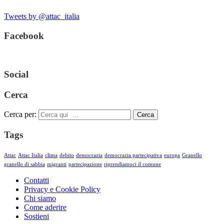
Tweets by @attac_italia
Facebook
Social
Cerca
Cerca per:
Cerca
Tags
Attac
Attac Italia
clima
debito
democrazia
democrazia partecipativa
europa
Granello
granello di sabbia
migranti
partecipazione
riprendiamoci il comune
Contatti
Privacy e Cookie Policy
Chi siamo
Come aderire
Sostieni