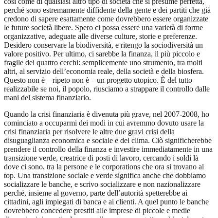
così come di qualsiasi altro tipo di società che si presume perfetta,
perché sono estremamente diffidente della gente e dei partiti che già
credono di sapere esattamente come dovrebbero essere organizzate
le future società libere. Spero ci possa essere una varietà di forme
organizzative, adeguate alle diverse culture, storie e preferenze.
Desidero conservare la biodiversità, e ritengo la sociodiversità un
valore positivo. Per ultimo, ci sarebbe la finanza, il più piccolo e
fragile dei quattro cerchi: semplicemente uno strumento, tra molti
altri, al servizio dell’economia reale, della società e della biosfera.
Questo non è – ripeto non è – un progetto utopico. È del tutto
realizzabile se noi, il popolo, riusciamo a strappare il controllo dalle
mani del sistema finanziario.
Quando la crisi finanziaria è divenuta più grave, nel 2007-2008, ho
cominciato a occuparmi dei modi in cui avremmo dovuto usare la
crisi finanziaria per risolvere le altre due gravi crisi della
disuguaglianza economica e sociale e del clima. Ciò significherebbe
prendere il controllo della finanza e investire immediatamente in una
transizione verde, creatrice di posti di lavoro, cercando i soldi là
dove ci sono, tra la persone e le corporations che ora si trovano al
top. Una transizione sociale e verde significa anche che dobbiamo
socializzare le banche, e scrivo socializzare e non nazionalizzare
perché, insieme al governo, parte dell’autorità spetterebbe ai
cittadini, agli impiegati di banca e ai clienti. A quel punto le banche
dovrebbero concedere prestiti alle imprese di piccole e medie