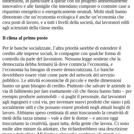
dimensioni, in particolare a quelle con un progetto ambientalmente
innovativo e alle famiglie che intendano comprare o costruire case a
risparmio energetico o energeticamente neutrali. Molti studi hanno
dimostrato che un’economia ecologica è anche un’economia che
crea posti di lavoro, e a tutti i livelli della società, dai lavoratori edili
agli scienziati della classe media.
Il clima al primo posto
Per le banche socializzate, l’altra priorità sarebbe di estendere il
credito alle imprese sociali, le compagnie con qualche forma di
controllo da parte del lavoratore. Nessuna legge sostiene che la
democrazia debba fermarsi là dove comincia l’economia, e
l’economia ha bisogno di essere democratizzata. Le banche
dovrebbero essere viste come parte del network del servizio
pubblico. Le attività economiche di piccole e medie dimensioni
hanno un gran bisogno di credito. Piuttosto che salvare le aziende in
via di fallimento per fare esattamente ciò che finora hanno fatto – per
esempio produrre automobili – si paghi il personale, dai lavoratori
agli ingegneri e così via, per inventare nuovi prodotti che siano i più
socialmente utili e che possano essere prodotti negli attuali luoghi di
lavoro. Abbiamo speso centinaia di anni trascurando la creatività di
metà della razza umana – vale a dire le donne – e ancora oggi
trascuriamo la creatività, quasi tutta, della gente che lavora. Ci sono
molte altre misure da adottare, che richiederebbero una descrizione