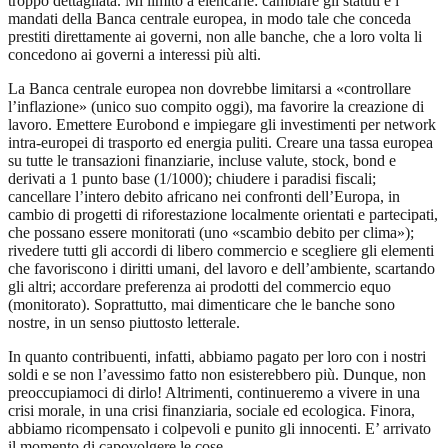
troppo dettagliata. Mi limito a elencarle: cambiare gli statuti e i
mandati della Banca centrale europea, in modo tale che conceda
prestiti direttamente ai governi, non alle banche, che a loro volta li
concedono ai governi a interessi più alti.
La Banca centrale europea non dovrebbe limitarsi a «controllare
l’inflazione» (unico suo compito oggi), ma favorire la creazione di
lavoro. Emettere Eurobond e impiegare gli investimenti per network
intra-europei di trasporto ed energia puliti. Creare una tassa europea
su tutte le transazioni finanziarie, incluse valute, stock, bond e
derivati a 1 punto base (1/1000); chiudere i paradisi fiscali;
cancellare l’intero debito africano nei confronti dell’Europa, in
cambio di progetti di riforestazione localmente orientati e partecipati,
che possano essere monitorati (uno «scambio debito per clima»);
rivedere tutti gli accordi di libero commercio e scegliere gli elementi
che favoriscono i diritti umani, del lavoro e dell’ambiente, scartando
gli altri; accordare preferenza ai prodotti del commercio equo
(monitorato). Soprattutto, mai dimenticare che le banche sono
nostre, in un senso piuttosto letterale.
In quanto contribuenti, infatti, abbiamo pagato per loro con i nostri
soldi e se non l’avessimo fatto non esisterebbero più. Dunque, non
preoccupiamoci di dirlo! Altrimenti, continueremo a vivere in una
crisi morale, in una crisi finanziaria, sociale ed ecologica. Finora,
abbiamo ricompensato i colpevoli e punito gli innocenti. E’ arrivato
il momento di capovolgere le cose.