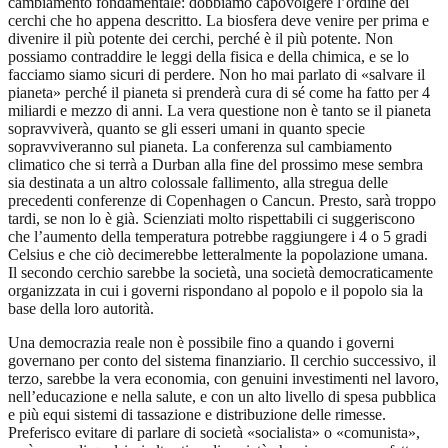
cambiamento fondamentale: dobbiamo capovolgere l’ordine dei
cerchi che ho appena descritto. La biosfera deve venire per prima e
divenire il più potente dei cerchi, perché è il più potente. Non
possiamo contraddire le leggi della fisica e della chimica, e se lo
facciamo siamo sicuri di perdere. Non ho mai parlato di «salvare il
pianeta» perché il pianeta si prenderà cura di sé come ha fatto per 4
miliardi e mezzo di anni. La vera questione non è tanto se il pianeta
sopravviverà, quanto se gli esseri umani in quanto specie
sopravviveranno sul pianeta. La conferenza sul cambiamento
climatico che si terrà a Durban alla fine del prossimo mese sembra
sia destinata a un altro colossale fallimento, alla stregua delle
precedenti conferenze di Copenhagen o Cancun. Presto, sarà troppo
tardi, se non lo è già. Scienziati molto rispettabili ci suggeriscono
che l’aumento della temperatura potrebbe raggiungere i 4 o 5 gradi
Celsius e che ciò decimerebbe letteralmente la popolazione umana.
Il secondo cerchio sarebbe la società, una società democraticamente
organizzata in cui i governi rispondano al popolo e il popolo sia la
base della loro autorità.
Una democrazia reale non è possibile fino a quando i governi
governano per conto del sistema finanziario. Il cerchio successivo, il
terzo, sarebbe la vera economia, con genuini investimenti nel lavoro,
nell’educazione e nella salute, e con un alto livello di spesa pubblica
e più equi sistemi di tassazione e distribuzione delle rimesse.
Preferisco evitare di parlare di società «socialista» o «comunista»,