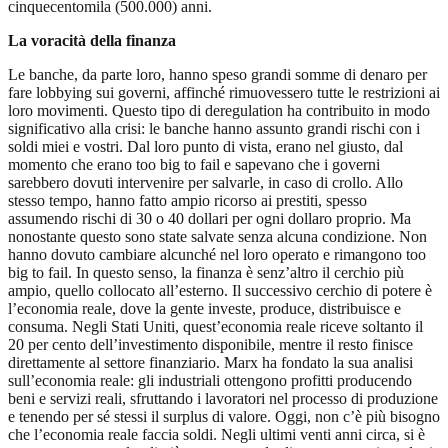
cinquecentomila (500.000) anni.
La voracità della finanza
Le banche, da parte loro, hanno speso grandi somme di denaro per
fare lobbying sui governi, affinché rimuovessero tutte le restrizioni ai
loro movimenti. Questo tipo di deregulation ha contribuito in modo
significativo alla crisi: le banche hanno assunto grandi rischi con i
soldi miei e vostri. Dal loro punto di vista, erano nel giusto, dal
momento che erano too big to fail e sapevano che i governi
sarebbero dovuti intervenire per salvarle, in caso di crollo. Allo
stesso tempo, hanno fatto ampio ricorso ai prestiti, spesso
assumendo rischi di 30 o 40 dollari per ogni dollaro proprio. Ma
nonostante questo sono state salvate senza alcuna condizione. Non
hanno dovuto cambiare alcunché nel loro operato e rimangono too
big to fail. In questo senso, la finanza è senz’altro il cerchio più
ampio, quello collocato all’esterno. Il successivo cerchio di potere è
l’economia reale, dove la gente investe, produce, distribuisce e
consuma. Negli Stati Uniti, quest’economia reale riceve soltanto il
20 per cento dell’investimento disponibile, mentre il resto finisce
direttamente al settore finanziario. Marx ha fondato la sua analisi
sull’economia reale: gli industriali ottengono profitti producendo
beni e servizi reali, sfruttando i lavoratori nel processo di produzione
e tenendo per sé stessi il surplus di valore. Oggi, non c’è più bisogno
che l’economia reale faccia soldi. Negli ultimi venti anni circa, si è