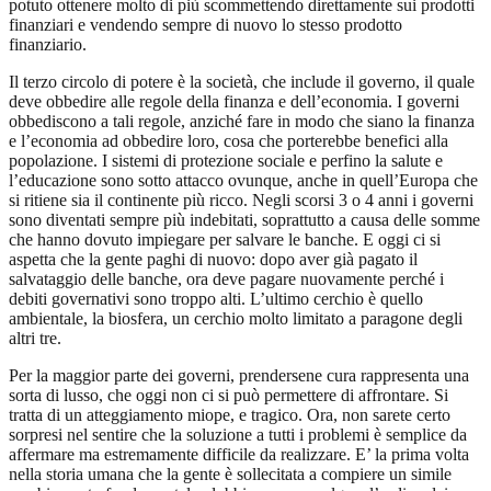
potuto ottenere molto di più scommettendo direttamente sui prodotti
finanziari e vendendo sempre di nuovo lo stesso prodotto
finanziario.
Il terzo circolo di potere è la società, che include il governo, il quale
deve obbedire alle regole della finanza e dell’economia. I governi
obbediscono a tali regole, anziché fare in modo che siano la finanza
e l’economia ad obbedire loro, cosa che porterebbe benefici alla
popolazione. I sistemi di protezione sociale e perfino la salute e
l’educazione sono sotto attacco ovunque, anche in quell’Europa che
si ritiene sia il continente più ricco. Negli scorsi 3 o 4 anni i governi
sono diventati sempre più indebitati, soprattutto a causa delle somme
che hanno dovuto impiegare per salvare le banche. E oggi ci si
aspetta che la gente paghi di nuovo: dopo aver già pagato il
salvataggio delle banche, ora deve pagare nuovamente perché i
debiti governativi sono troppo alti. L’ultimo cerchio è quello
ambientale, la biosfera, un cerchio molto limitato a paragone degli
altri tre.
Per la maggior parte dei governi, prendersene cura rappresenta una
sorta di lusso, che oggi non ci si può permettere di affrontare. Si
tratta di un atteggiamento miope, e tragico. Ora, non sarete certo
sorpresi nel sentire che la soluzione a tutti i problemi è semplice da
affermare ma estremamente difficile da realizzare. E’ la prima volta
nella storia umana che la gente è sollecitata a compiere un simile