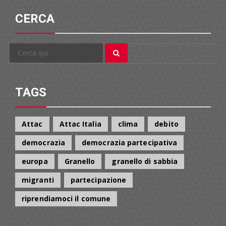
CERCA
Cerca
Cerca
per:
TAGS
Attac
Attac Italia
clima
debito
democrazia
democrazia partecipativa
europa
Granello
granello di sabbia
migranti
partecipazione
riprendiamoci il comune