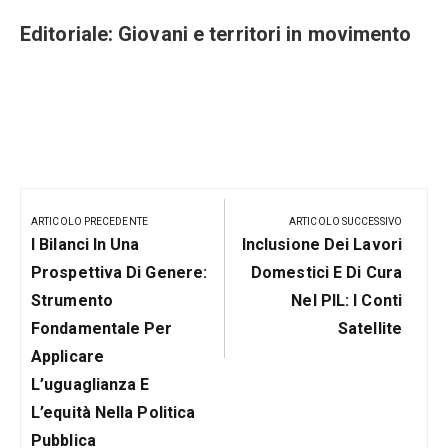
Editoriale: Giovani e territori in movimento
Navigazione
articoli
ARTICOLO PRECEDENTE
ARTICOLO SUCCESSIVO
Articolo
Prossimo
I Bilanci In Una
Inclusione Dei Lavori
Precedente:
Post
Prospettiva Di Genere:
Domestici E Di Cura
Strumento
Nel PIL: I Conti
Fondamentale Per
Satellite
Applicare
L’uguaglianza E
L’equità Nella Politica
Pubblica