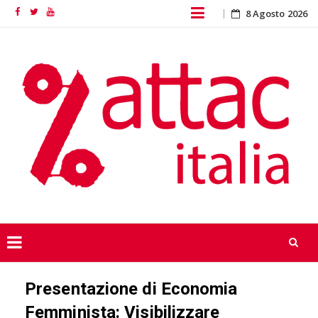
Skip
8 Agosto 2026
Facebook
Twitter
YouTube
to
content
Skip
Presentazione di Economia
to
content
Femminista: Visibilizzare