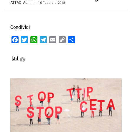
ATTAC_Admin
10 Febbraio 2018
Condividi:
Facebook
Twitter
WhatsApp
Telegram
Email
Copy
Condividi
Link