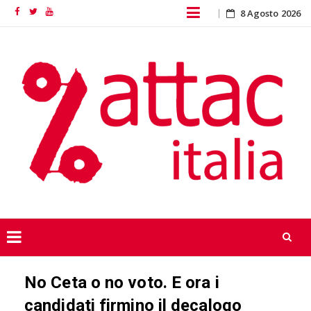
Skip
8 Agosto 2026
Facebook
Twitter
YouTube
to
content
Skip
No Ceta o no voto. E ora i
to
content
candidati firmino il decalogo