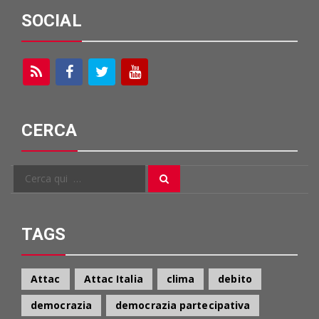
SOCIAL
CERCA
Cerca
Cerca
per:
TAGS
Attac
Attac Italia
clima
debito
democrazia
democrazia partecipativa