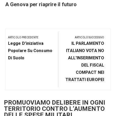
e
A Genova per riaprire il futuro
Navigazione
articoli
ARTICOLO PRECEDENTE
ARTICOLO SUCCESSIVO
Articolo
Prossimo
Legge D’iniziativa
IL PARLAMENTO
Precedente:
Post
Popolare Su Consumo
ITALIANO VOTA NO
Di Suolo
ALL’INSERIMENTO
DEL FISCAL
COMPACT NEI
TRATTATI EUROPEI
PROMUOVIAMO DELIBERE IN OGNI
TERRITORIO CONTRO L’AUMENTO
DELLE SPESE MILITARI