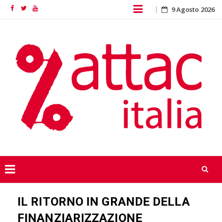
Skip
9 Agosto 2026
Facebook
Twitter
YouTube
to
content
Skip
IL RITORNO IN GRANDE DELLA
to
content
FINANZIARIZZAZIONE