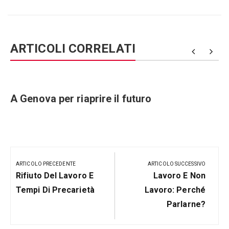
ARTICOLI CORRELATI
e
A Genova per riaprire il futuro
Navigazione
articoli
ARTICOLO PRECEDENTE
ARTICOLO SUCCESSIVO
Articolo
Prossimo
Rifiuto Del Lavoro E
Lavoro E Non
Precedente:
Post
Tempi Di Precarietà
Lavoro: Perché
Parlarne?