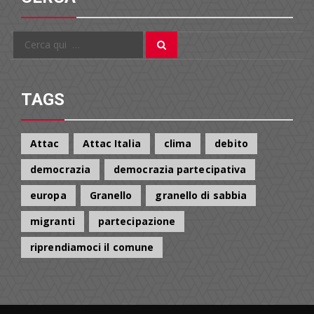
Cerca
Cerca
per:
TAGS
Attac
Attac Italia
clima
debito
democrazia
democrazia partecipativa
europa
Granello
granello di sabbia
migranti
partecipazione
riprendiamoci il comune