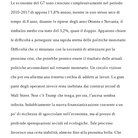
Le economie del G7 sono cresciute complessivamente nel periodo
2010-2017 di appena l’1,8% annuo, mentre in uno stesso arco di
tempo di 8 anni, durante le riprese degli anni Ottanta e Novanta, il
rimbalzo medio era stato del 3,2%, quasi il doppio. Appaiono chiare
le difficoltà a perseguire una rapida stretta delle politiche monetarie.
Difficoltà che si misurano con la necessità di attrezzarsi per la
prossima crisi, che potrebbe persino essere il risultato delle attuali
politiche accomodanti sul versante monetario. Un circolo vizioso
che per ora allarma una ristretta cerchia di addetti ai lavori. La gran
parte degli operatori invece resta inebriata dai continui record di
Wall Street. Non c’è Trump che tenga, per ora, l’ascesa sembra
infinita. Indubbiamente la nuova finanziarizzazione consente a un
po’ di ricchezza di sgocciolare nell’economia, ma al prezzo di
profonde sperequazioni sociali ed ecologiche. Tale processo
favorisce una certa stabilità, almeno fino alla prossima bolla. Che