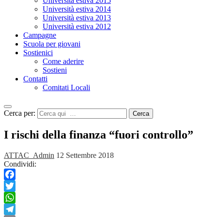
Università estiva 2015
Università estiva 2014
Università estiva 2013
Università estiva 2012
Campagne
Scuola per giovani
Sostienici
Come aderire
Sostieni
Contatti
Comitati Locali
Cerca per:
Cerca
I rischi della finanza “fuori controllo”
ATTAC_Admin
12 Settembre 2018
Condividi:
Facebook
Twitter
WhatsApp