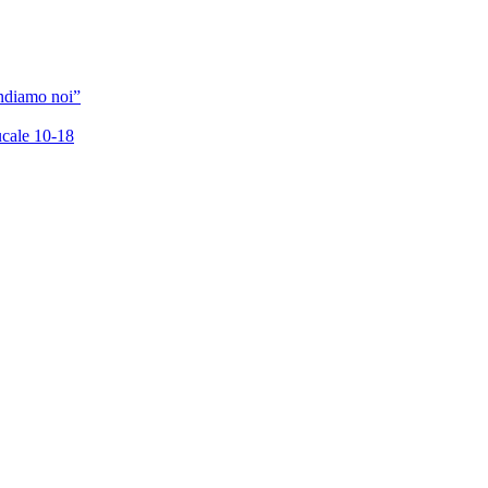
andiamo noi”
cale 10-18