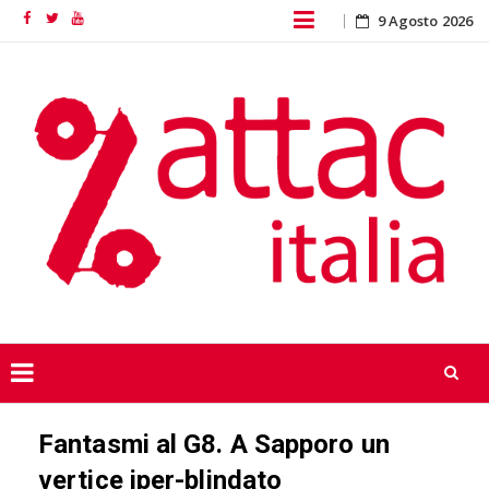
Skip
9 Agosto 2026
Facebook
Twitter
YouTube
to
content
Skip
Fantasmi al G8. A Sapporo un
to
content
vertice iper-blindato