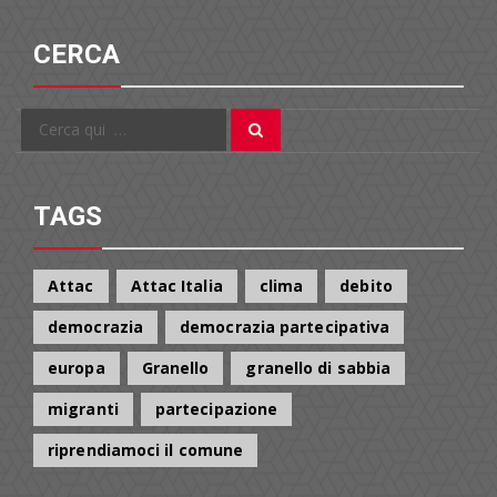
CERCA
Cerca
Cerca
per:
TAGS
Attac
Attac Italia
clima
debito
democrazia
democrazia partecipativa
europa
Granello
granello di sabbia
migranti
partecipazione
riprendiamoci il comune