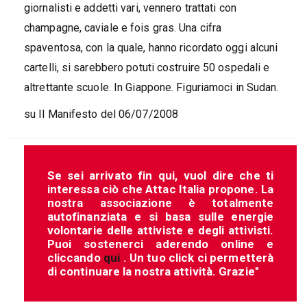
giornalisti e addetti vari, vennero trattati con
champagne, caviale e fois gras. Una cifra
spaventosa, con la quale, hanno ricordato oggi alcuni
cartelli, si sarebbero potuti costruire 50 ospedali e
altrettante scuole. In Giappone. Figuriamoci in Sudan.
su Il Manifesto del 06/07/2008
Se sei arrivato fin qui, vuol dire che ti
interessa ciò che Attac Italia propone. La
nostra associazione è totalmente
autofinanziata e si basa sulle energie
volontarie delle attiviste e degli attivisti.
Puoi sostenerci aderendo online e
cliccando
qui
. Un tuo click ci permetterà
di continuare la nostra attività. Grazie"