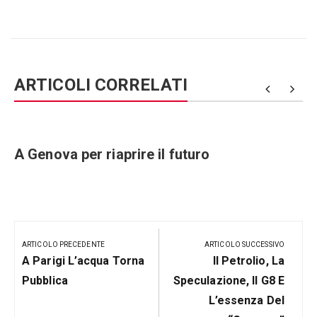
ARTICOLI CORRELATI
e
A Genova per riaprire il futuro
Navigazione
articoli
ARTICOLO PRECEDENTE
ARTICOLO SUCCESSIVO
Articolo
Prossimo
A Parigi L’acqua Torna
Il Petrolio, La
Precedente:
Post
Pubblica
Speculazione, Il G8 E
L’essenza Del