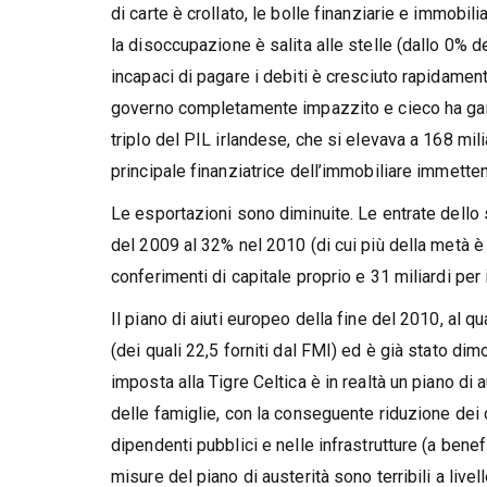
di carte è crollato, le bolle finanziarie e immob
la disoccupazione è salita alle stelle (dallo 0% d
incapaci di pagare i debiti è cresciuto rapidamente
governo completamente impazzito e cieco ha garant
triplo del PIL irlandese, che si elevava a 168 mili
principale finanziatrice dell’immobiliare immettend
Le esportazioni sono diminuite. Le entrate dello 
del 2009 al 32% nel 2010 (di cui più della metà è 
conferimenti di capitale proprio e 31 miliardi per il
Il piano di aiuti europeo della fine del 2010, al qu
(dei quali 22,5 forniti dal FMI) ed è già stato di
imposta alla Tigre Celtica è in realtà un piano d
delle famiglie, con la conseguente riduzione dei 
dipendenti pubblici e nelle infrastrutture (a benef
misure del piano di austerità sono terribili a livel