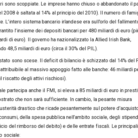
iliari sono scoppiate. Le imprese hanno chiuso o abbandonato il p
el 2008 è saltata al 14% al principio del 2010). Il numero di fami
. L’intero sistema bancario irlandese era sull’orlo del fallimento,
ito l’insieme dei depositi bancari per 480 miliardi di euro (pi
ardi di euro). Il governo ha nazionalizzato la Allied Irish Bank,
o 48,5 miliardi di euro (circa il 30% del PIL).
stato sono scese. Il deficit di bilancio è schizzato dal 14% del 
attribuibile al massivo appoggio fatto alle banche: 46 miliardi pe
 riscatto degli attivi rischiosi).
ale partecipa anche il FMI, si eleva a 85 miliardi di euro in presti
mostrato che non sarà sufficiente. In cambio, la pesante misura
i austerità drastico che ricade pesantemente sul potere d’acquist
consumi, della spesa pubblica nell’ambito sociale, degli stipend
icio del rimborso del debito) e delle entrate fiscali. Le principali
lo sociale: