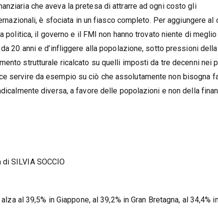
nziaria che aveva la pretesa di attrarre ad ogni costo gli
ternazionali, è sfociata in un fiasco completo. Per aggiungere al
a politica, il governo e il FMI non hanno trovato niente di meglio
da 20 anni e d’infliggere alla popolazione, sotto pressioni della
ento strutturale ricalcato su quelli imposti da tre decenni nei 
ce servire da esempio su ciò che assolutamente non bisogna fa
adicalmente diversa, a favore delle popolazioni e non della fina
a di SILVIA SOCCIO
i alza al 39,5% in Giappone, al 39,2% in Gran Bretagna, al 34,4% i