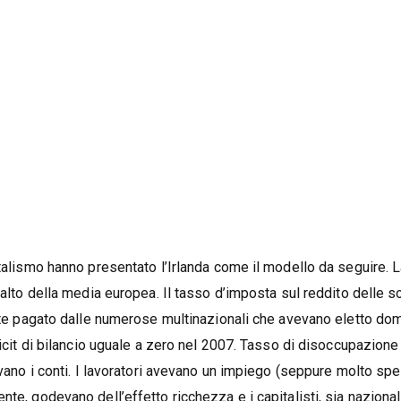
italismo hanno presentato l’Irlanda come il modello da seguire. 
 alto della media europea. Il tasso d’imposta sul reddito delle s
ente pagato dalle numerose multinazionali che avevano eletto dom
ficit di bilancio uguale a zero nel 2007. Tasso di disoccupazione
navano i conti. I lavoratori avevano un impiego (seppure molto sp
te, godevano dell’effetto ricchezza e i capitalisti, sia nazional