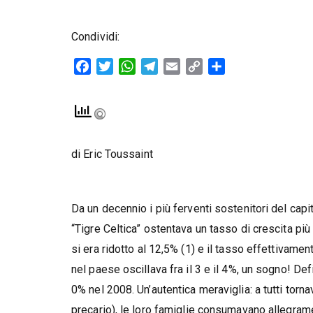
Condividi:
Facebook
Twitter
WhatsApp
Telegram
Email
Copy
Condividi
Link
di Eric Toussaint
Da un decennio i più ferventi sostenitori del cap
“Tigre Celtica” ostentava un tasso di crescita più
si era ridotto al 12,5% (1) e il tasso effettivam
nel paese oscillava fra il 3 e il 4%, un sogno! De
0% nel 2008. Un’autentica meraviglia: a tutti tor
precario), le loro famiglie consumavano allegramen