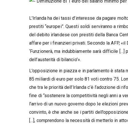
Diminuzione di 1 euro del salario minimo per o
L’Irlanda ha dei tassi d’interesse da pagare molto 
prestiti “europei”. Questi soldi serviranno a rimb
del debito irlandese con prestiti della Banca Cen
affare per i finanzieri privati. Secondo la AFP, «
‘Funzionerà, ma indubbiamente sarà difficile […] 
dell’austerità di bilancio’».
L’opposizione in piazza e in parlamento è stata mol
85 miliardi di euro per solo 81 voti contro 75. Lo
che tra le priorità dell’Irlanda c’è l’adozione di rif
fine di “sostenere la competitività negli anni a v
l’arrivo di un nuovo governo dopo le elezioni prev
convinto, è che anche se i partiti dell’opposizione,
[…], comprendono la necessità di metterlo in atto