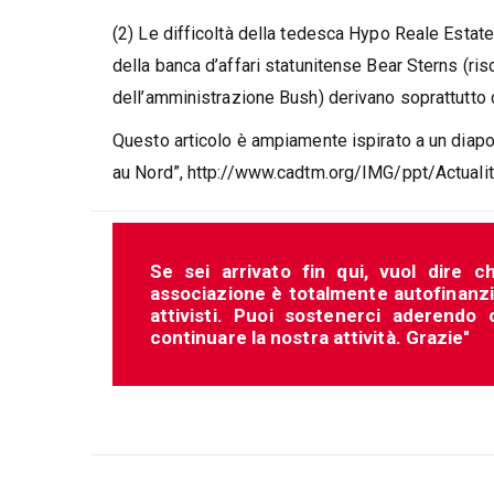
(2) Le difficoltà della tedesca Hypo Reale Estate
della banca d’affari statunitense Bear Sterns (ri
dell’amministrazione Bush) derivano soprattutto d
Questo articolo è ampiamente ispirato a un diapo
au Nord”, http://www.cadtm.org/IMG/ppt/Actual
Se sei arrivato fin qui, vuol dire c
associazione è totalmente autofinanziat
attivisti. Puoi sostenerci aderendo
continuare la nostra attività. Grazie"