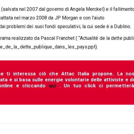
 (salvata nel 2007 dal governo di Angela Merckel) e il falliment
scattata nel marzo 2008 da JP Morgan e con l’aiuto
ai problemi dei suoi fondi speculativi, la cui sede è a Dublino.
rama realizzato da Pascal Franchet ( “Actualité de la dette publ
ite_de_la_dette_publique_dans_les_pays.ppt).
he ti interessa ciò che Attac Italia propone. La nos
a e si basa sulle energie volontarie delle attiviste e d
 online e cliccando
qui
. Un tuo click ci permetterà