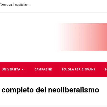
-
6 “Dove va il capitalismo, dove andiamo no
UNIVERSITÀ
CAMPAGNE
SCUOLA PER GIOVANI
S
co completo del neoliberalismo