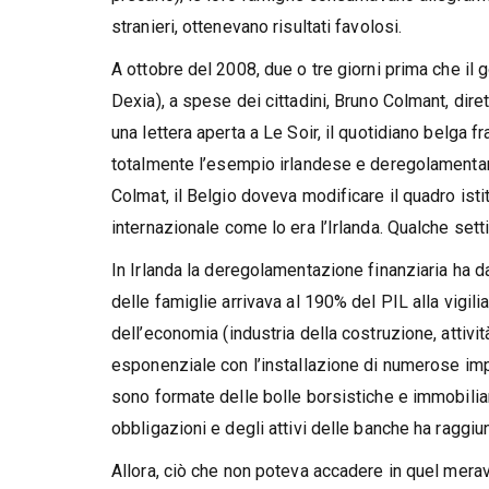
stranieri, ottenevano risultati favolosi.
A ottobre del 2008, due o tre giorni prima che il
Dexia), a spese dei cittadini, Bruno Colmant, dir
una lettera aperta a Le Soir, il quotidiano belga 
totalmente l’esempio irlandese e deregolamentare
Colmat, il Belgio doveva modificare il quadro istit
internazionale come lo era l’Irlanda. Qualche sett
In Irlanda la deregolamentazione finanziaria ha d
delle famiglie arrivava al 190% del PIL alla vigilia
dell’economia (industria della costruzione, attività
esponenziale con l’installazione di numerose impre
sono formate delle bolle borsistiche e immobiliari
obbligazioni e degli attivi delle banche ha raggiun
Allora, ciò che non poteva accadere in quel mera