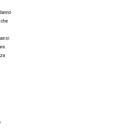
 danno
 che
paesi
re.
nza
n