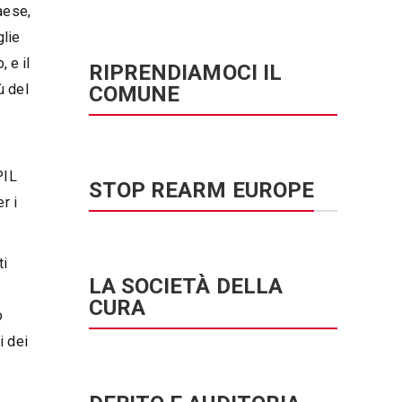
aese,
glie
 e il
RIPRENDIAMOCI IL
ù del
COMUNE
PIL
STOP REARM EUROPE
r i
ti
LA SOCIETÀ DELLA
CURA
o
i dei