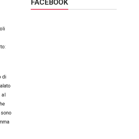
FACEBOOK
oli
to:
 di
alato
 al
che
i sono
ramma