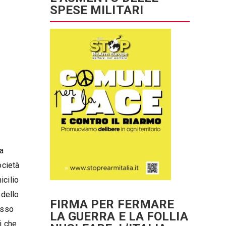
SPESE MILITARI
La
ocietà
icilio
 dello
FIRMA PER FERMARE
esso
LA GUERRA E LA FOLLIA
i che