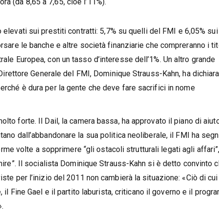
ra (da 8,65 a 7,65, cioè l’11%).
elevati sui prestiti contratti: 5,7% su quelli del FMI e 6,05% sui
orsare le banche e altre società finanziarie che compreranno i tit
trale Europea, con un tasso d’interesse dell’1%. Un altro grande
il Direttore Generale del FMI, Dominique Strauss-Kahn, ha dichiara
perché è dura per la gente che deve fare sacrifici in nome
to forte. Il Dail, la camera bassa, ha approvato il piano di aiuto
ntano dall’abbandonare la sua politica neoliberale, il FMI ha segn
orme volte a sopprimere “gli ostacoli strutturali legati agli affari”,
enire”. Il socialista Dominique Strauss-Kahn si è detto convinto 
iste per l’inizio del 2011 non cambierà la situazione: «Ciò di cu
 il Fine Gael e il partito laburista, criticano il governo e il prog
».