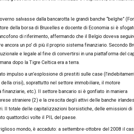
 governo salvasse dalla bancarotta le grandi banche “belghe” (For
ettore della borsa di Bruxelles e docente di Economia si è sfogat
francofono di riferimento, affermando che il Belgio doveva seguir
 ancora un po’ di più il proprio sistema finanziario. Secondo B
uzionale e legale al fine di convertirsi in una piattaforma del ca
imana dopo la Tigre Celtica era a terra.
ato impulso a un’esplosione di prestiti sulle case (l’indebitamen
 della crisi), soprattutto nel settore immobiliare, il motore
 finanziarie, etc.). Il settore bancario si è gonfiato in maniera
se straniere (2) e la crescita degli attivi delle banche irlandes
. Il totale delle capitalizzazioni borsistiche, delle emissioni di
to quattordici volte il PIL del paese.
viglioso mondo, è accaduto: a settembre-ottobre del 2008 il cas