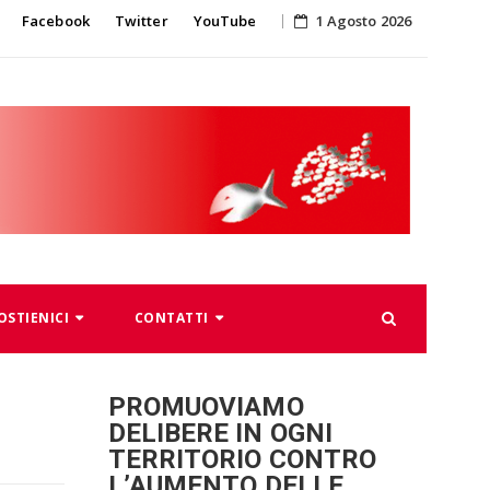
Skip
Facebook
Twitter
YouTube
1 Agosto 2026
to
content
OSTIENICI
CONTATTI
PROMUOVIAMO
DELIBERE IN OGNI
TERRITORIO CONTRO
L’AUMENTO DELLE