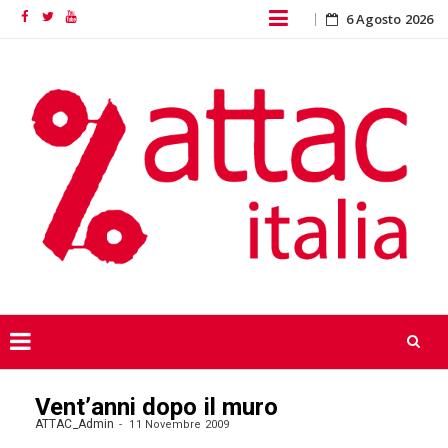
Skip
6 Agosto 2026
Facebook
Twitter
YouTube
to
content
Skip
Vent’anni dopo il muro
to
content
ATTAC_Admin
11 Novembre 2009