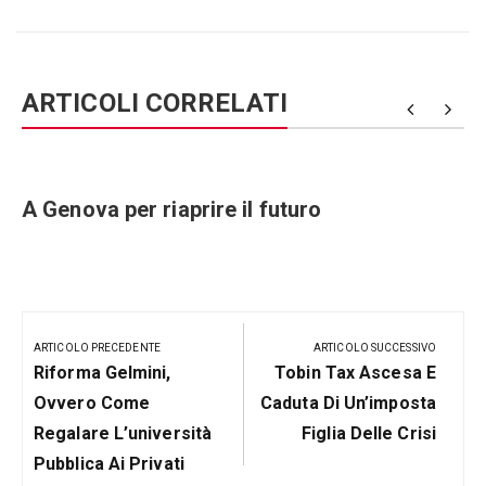
ARTICOLI CORRELATI
e
A Genova per riaprire il futuro
Navigazione
articoli
ARTICOLO PRECEDENTE
ARTICOLO SUCCESSIVO
Articolo
Prossimo
Riforma Gelmini,
Tobin Tax Ascesa E
Precedente:
Post
Ovvero Come
Caduta Di Un’imposta
Regalare L’università
Figlia Delle Crisi
Pubblica Ai Privati