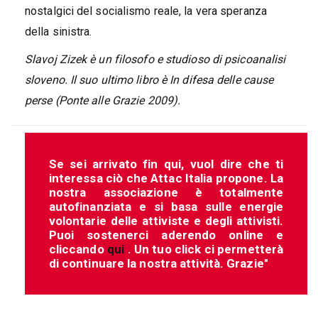
nostalgici del socialismo reale, la vera speranza
della sinistra.
Slavoj Zizek è un filosofo e studioso di psicoanalisi
sloveno. Il suo ultimo libro è In difesa delle cause
perse (Ponte alle Grazie 2009).
Se sei arrivato fin qui, vuol dire che ti
interessa ciò che Attac Italia propone. La
nostra associazione è totalmente
autofinanziata e si basa sulle energie
volontarie delle attiviste e degli attivisti.
Puoi sostenerci aderendo online e
cliccando
qui
. Un tuo click ci permetterà
di continuare la nostra attività. Grazie"