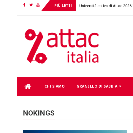
PIÙ LETTI
Università estiva di Attac 2026
Facebook
Twitter
YouTube
Skip
CHI SIAMO
GRANELLO DI SABBIA
to
content
NOKINGS