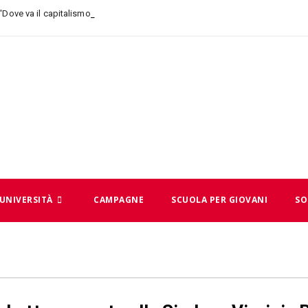
-
 “Dove va il capitalismo, dove andi
UNIVERSITÀ
CAMPAGNE
SCUOLA PER GIOVANI
SO