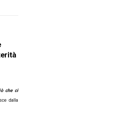
e
erità
iò che ci
sce dalla