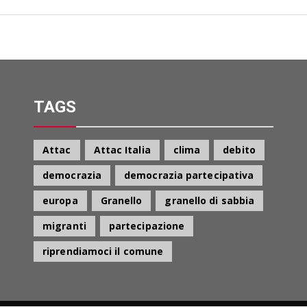
TAGS
Attac
Attac Italia
clima
debito
democrazia
democrazia partecipativa
europa
Granello
granello di sabbia
migranti
partecipazione
riprendiamoci il comune