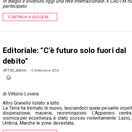
in Belgio e divenuto oggi una rete internazionale. Il CADTM h
partecipato
CONTINUA A LEGGERE
Editoriale: “C’è futuro solo fuori dal
debito”
ATTAC_Admin
5 Settembre 2016
di Vittorio Lovera
Altro Granello listato a lutto.
La Terra ha tremato di nuovo, lasciandoci quale pesante orpell
disperazione, macerie, recriminazioni. L’Appenino centr
sismica per eccellenza, è stato scosso violentamente: Lazio,
Umbria, Marche le zone devastate,