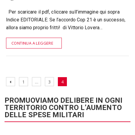
Per scaricare il pdf, cliccare sull’immagine qui sopra
Indice EDITORIALE: Se l’accordo Cop 21 è un successo,
allora siamo proprio fritti! di Vittorio Lovera…
CONTINUA A LEGGERE
Navigazione
Pagina
Pagina
Pagina
Pagina
1
…
3
4
articoli
precedente
PROMUOVIAMO DELIBERE IN OGNI
TERRITORIO CONTRO L’AUMENTO
DELLE SPESE MILITARI