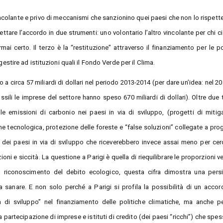
incolante e privo di meccanismi che sanzionino quei paesi che non lo rispett
re l’accordo in due strumenti: uno volontario l’altro vincolante per chi ci 
i certo. Il terzo è la “restituzione” attraverso il finanziamento per le po
 gestire ad istituzioni quali il Fondo Verde per il Clima.
a circa 57 miliardi di dollari nel periodo 2013-2014 (per dare un’idea: nel 20
sili le imprese del settore hanno speso 670 miliardi di dollari). Oltre due t
lle emissioni di carbonio nei paesi in via di sviluppo, (progetti di mitig
one tecnologica, protezione delle foreste e “false soluzioni” collegate a pr
 dei paesi in via di sviluppo che riceverebbero invece assai meno per cer
zioni e siccità. La questione a Parigi è quella di riequilibrare le proporzioni v
del riconoscimento del debito ecologico, questa cifra dimostra una pers
à a sanare. E non solo perché a Parigi si profila la possibilità di un acco
 di sviluppo” nel finanziamento delle politiche climatiche, ma anche p
a partecipazione di imprese e istituti di credito (dei paesi “ricchi”) che spe