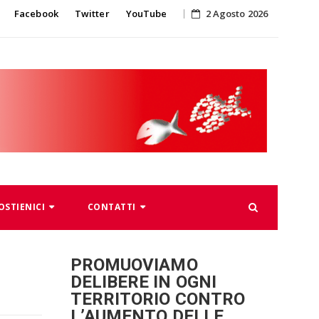
Skip
Facebook
Twitter
YouTube
2 Agosto 2026
to
content
OSTIENICI
CONTATTI
PROMUOVIAMO
DELIBERE IN OGNI
TERRITORIO CONTRO
L’AUMENTO DELLE