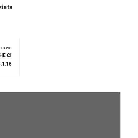
commoning dell’energia
ziata
CESSIVO
HE CI
.1.16