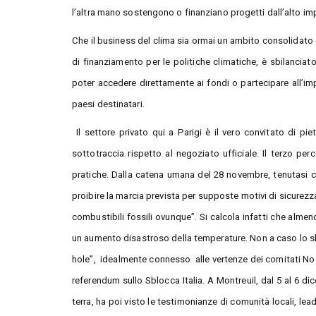
l’altra mano sostengono o finanziano progetti dall’alto i
Che il business del clima sia ormai un ambito consolidato d
di finanziamento per le politiche climatiche, è sbilanciato
poter accedere direttamente ai fondi o partecipare all’imp
paesi destinatari.
Il settore privato qui a Parigi è il vero convitato di piet
sottotraccia rispetto al negoziato ufficiale. Il terzo perc
pratiche. Dalla catena umana del 28 novembre, tenutasi com
proibire la marcia prevista per supposte motivi di sicurezza
combustibili fossili ovunque”. Si calcola infatti che almeno
un aumento disastroso della temperature. Non a caso lo slog
hole”, idealmente connesso alle vertenze dei comitati No t
referendum sullo Sblocca Italia. A Montreuil, dal 5 al 6 dicem
terra, ha poi visto le testimonianze di comunità locali, lead