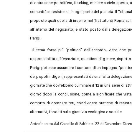
di estrazione petrolifera, fracking, miniere a cielo aperto,
comunità in resistenza in ogni parte del pianeta. Il Tribu
proposte quali quella di inserire, nel Trattato di Roma sulla
all’interno del negoziato, è stato posto dalla delegazione
Parigi.
Il tema forse più “politico” dell’accordo, visto che p
responsabilità differenziate, questioni di genere, rispetto 
Parigi potesse assumere i contorni di un impegno “politico” 
dei popoli indigeni, rappresentati da una folta delegazion
giornate che dovrebbero culminare il 12 in una serie di attiv
giorno dopo la conclusione, come a significare che vista 
compito di costruire reti, condividere pratiche di resis
alternativi, fondati sulla giustizia ecologica e sociale.
Articolo tratto dal Granello di Sabbia n. 22 di Novembre-Di