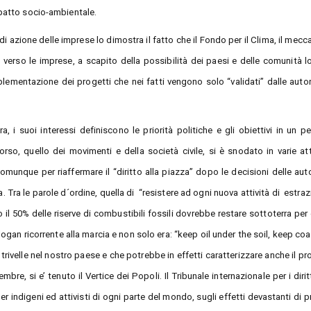
mpatto socio-ambientale.
i azione delle imprese lo dimostra il fatto che il Fondo per il Clima, il mec
 verso le imprese, a scapito della possibilità dei paesi e delle comunità lo
lementazione dei progetti che nei fatti vengono solo “validati” dalle autor
ra, i suoi interessi definiscono le priorità politiche e gli obiettivi in un p
orso, quello dei movimenti e della società civile, si è snodato in varie att
unque per riaffermare il “diritto alla piazza” dopo le decisioni delle auto
. Tra le parole d´ordine, quella di “resistere ad ogni nuova attività di estraz
 il 50% delle riserve di combustibili fossili dovrebbe restare sottoterra per 
an ricorrente alla marcia e non solo era: “keep oil under the soil, keep coal
rivelle nel nostro paese e che potrebbe in effetti caratterizzare anche il p
bre, si e’ tenuto il Vertice dei Popoli. Il Tribunale internazionale per i diritt
er indigeni ed attivisti di ogni parte del mondo, sugli effetti devastanti di p