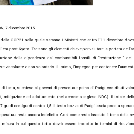
ON, 7 dicembre 2015
 della COP21 nella quale saranno i Ministri che entro l´11 dicembre dov
ll’era post-Kyoto. Tre sono gli elementi chiave per valutare la portata dell’
uzione della dipendenza dai combustibili fossili, di “restituzione ” del
re vincolante e non volontario. Il primo, l’impegno per contenere l’aument
di Lima, si chiese ai governi di presentare prima di Parigi contributi volon
ni, mitigazione ed adattamento (nel acronimo inglese INDC). Il totale del
gradi centigradi contro 1,5. Il testo-bozza di Parigi lascia poco a sperare
mperatura resta ancora indefinito. Così come resta insoluto il tema della re
 misura in cui questo tetto dovrà essere tradotto in termini di riduzion