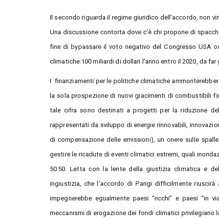
Il secondo riguarda il regime giuridico dell’accordo, non v
Una discussione contorta dove c’è chi propone di spacchetta
fine di bypassare il voto negativo del Congresso USA orma
climatiche:100 miliardi di dollari l’anno entro il 2020, da far
I finanziamenti per le politiche climatiche ammonterebbero 
la sola prospezione di nuovi giacimenti di combustibili fos
tale cifra sono destinati a progetti per la riduzione de
rappresentati da sviluppo di energie rinnovabili, innovazi
di compensazione delle emissioni), un onere sulle spalle
gestire le ricadute di eventi climatici estremi, quali inonda
50:50. Letta con la lente della giustizia climatica e 
ingiustizia, che l’accordo di Parigi difficilmente riuscir
impegnerebbe egualmente paesi “ricchi” e paesi “in via
meccanismi di erogazione dei fondi climatici privilegiano l