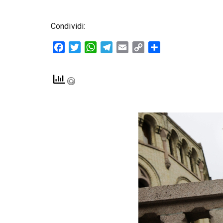
Condividi:
Facebook
Twitter
WhatsApp
Telegram
Email
Copy
Condividi
Link