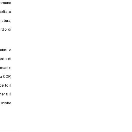
ccomuna
coltato
natura,
ordo di
omuni e
ordo di
umani e
la COP,
elto il
enti il
duzione