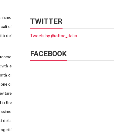
canismo
TWITTER
cali di
ità dei
Tweets by @attac_italia
FACEBOOK
ercorso
ività e
rità di
ione di
evitare
 in the
rossimo
i della
rogetti