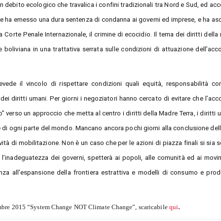
 un debito ecologico che travalica i confini tradizionali tra Nord e Sud, ed a
nale ha emesso una dura sentenza di condanna ai governi ed imprese, e ha as
 Corte Penale Internazionale, il crimine di ecocidio. Il tema dei diritti della 
 boliviana in una trattativa serrata sulle condizioni di attuazione dell’acc
revede il vincolo di rispettare condizioni quali equità, responsabilità c
dei diritti umani. Per giorni i negoziatori hanno cercato di evitare che l’acc
verso un approccio che metta al centro i diritti della Madre Terra, i diritti 
e di ogni parte del mondo. Mancano ancora pochi giorni alla conclusione del
ità di mobilitazione. Non è un caso che per le azioni di piazza finali si sia sc
l’inadeguatezza dei governi, spetterà ai popoli, alle comunità ed ai movim
tenza all’espansione della frontiera estrattiva e modelli di consumo e pro
.
cembre 2015 “System Change NOT Climate Change”, scaricabile
qui