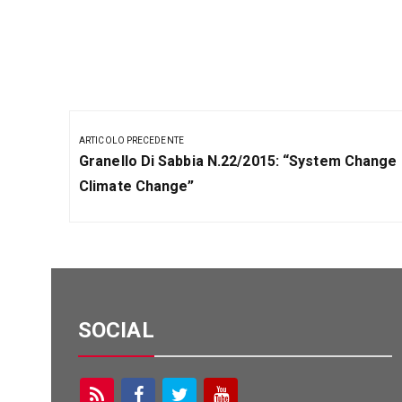
Navigazione
articoli
ARTICOLO PRECEDENTE
Articolo
Granello Di Sabbia N.22/2015: “System Change
Precedente:
Climate Change”
SOCIAL