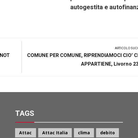
autogestita e autofinan
ARTICOLO SUC
Prossimo
 NOT
COMUNE PER COMUNE, RIPRENDIAMOCI CIO’ C
Post
APPARTIENE, Livorno 23
TAGS
Attac
Attac Italia
clima
debito