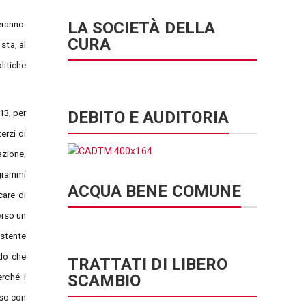
LA SOCIETÀ DELLA
eranno.
CURA
sta, al
litiche
DEBITO E AUDITORIA
13, per
erzi di
azione,
ogrammi
ACQUA BENE COMUNE
care di
erso un
istente
rdo che
TRATTATI DI LIBERO
SCAMBIO
erché i
sso con