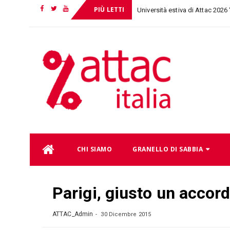
PIÙ LETTI
Università estiva di Attac 202
Facebook
Twitter
YouTube
Skip
CHI SIAMO
GRANELLO DI SABBIA
to
content
Parigi, giusto un accor
ATTAC_Admin
30 Dicembre 2015