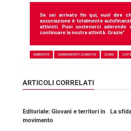
Se sei arrivato fin qui, vuol dire c
associazione è totalmente autofinanziat
attivisti. Puoi sostenerci aderendo
continuare la nostra attività. Grazie"
AMBIENTE
CAMBIAMENTI CLIMATICI
CLIMA
COP2
ARTICOLI CORRELATI
unità
Editoriale: Giovani e territori in
La sfid
movimento