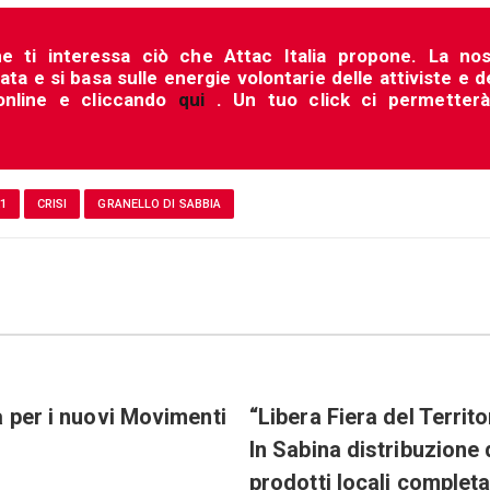
he ti interessa ciò che Attac Italia propone. La nos
a e si basa sulle energie volontarie delle attiviste e d
 online e cliccando
qui
. Un tuo click ci permetterà
1
CRISI
GRANELLO DI SABBIA
a per i nuovi Movimenti
“Libera Fiera del Territo
In Sabina distribuzione 
prodotti locali comple