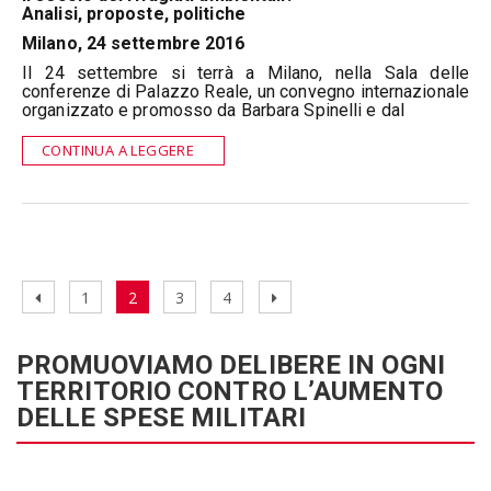
Analisi, proposte, politiche
Milano, 24 settembre 2016
Il 24 settembre si terrà a Milano, nella Sala delle
conferenze di Palazzo Reale, un convegno internazionale
organizzato e promosso da Barbara Spinelli e dal
CONTINUA A LEGGERE
Navigazione
Pagina
Pagina
Pagina
Pagina
Pagina
Prossima
1
2
3
4
articoli
precedente
pagina
PROMUOVIAMO DELIBERE IN OGNI
TERRITORIO CONTRO L’AUMENTO
DELLE SPESE MILITARI