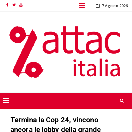
Skip
7 Agosto 2026
Facebook
Twitter
YouTube
to
content
Skip
Termina la Cop 24, vincono
to
content
ancora le lobby della grande