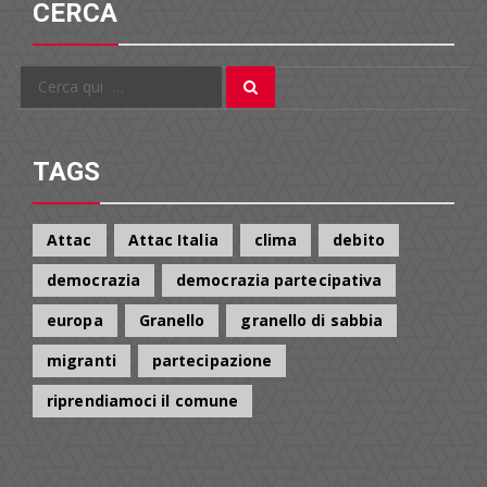
CERCA
Cerca
Cerca
per:
TAGS
Attac
Attac Italia
clima
debito
democrazia
democrazia partecipativa
europa
Granello
granello di sabbia
migranti
partecipazione
riprendiamoci il comune