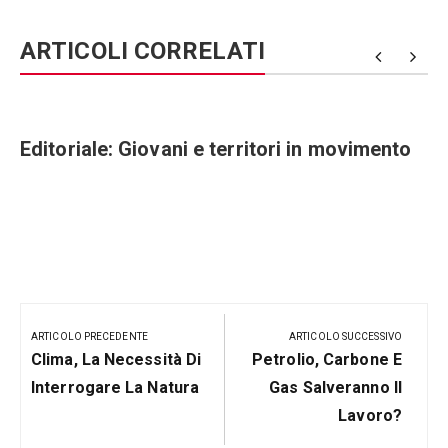
ARTICOLI CORRELATI
Editoriale: Giovani e territori in movimento
Navigazione
articoli
ARTICOLO PRECEDENTE
ARTICOLO SUCCESSIVO
Articolo
Prossimo
Clima, La Necessità Di
Petrolio, Carbone E
Precedente:
Post
Interrogare La Natura
Gas Salveranno Il
Lavoro?