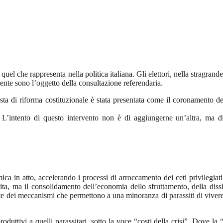
i quel che rappresenta nella politica italiana. Gli elettori, nella stragr
ente sono l’oggetto della consultazione referendaria.
osta di riforma costituzionale è stata presentata come il coronamento d
 L’intento di questo intervento non è di aggiungerne un’altra, ma di o
ica in atto, accelerando i processi di arroccamento dei ceti privilegia
ita, ma il consolidamento dell’economia dello sfruttamento, della dissi
nte dei meccanismi che permettono a una minoranza di parassiti di vivere
duttivi a quelli parassitari, sotto la voce “costi della crisi”. Dove la 