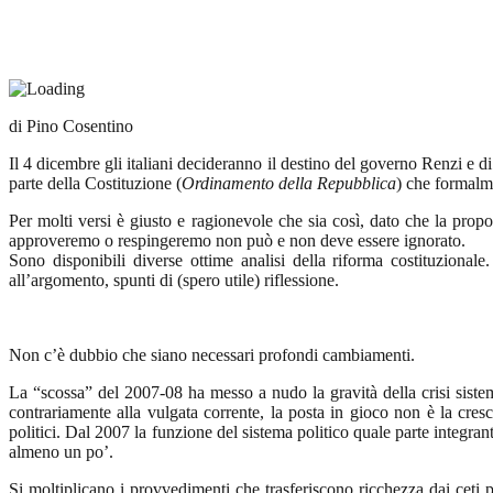
di Pino Cosentino
Il 4 dicembre gli italiani decideranno il destino del governo Renzi e d
parte della Costituzione (
Ordinamento della Repubblica
) che formalm
Per molti versi è giusto e ragionevole che sia così, dato che la prop
approveremo o respingeremo non può e non deve essere ignorato.
Sono disponibili diverse ottime analisi della riforma costituzionale.
all’argomento, spunti di (spero utile) riflessione.
Non c’è dubbio che siano necessari profondi cambiamenti.
La “scossa” del 2007-08 ha messo a nudo la gravità della crisi sistem
contrariamente alla vulgata corrente, la posta in gioco non è la cresc
politici. Dal 2007 la funzione del sistema politico quale parte integra
almeno un po’.
Si moltiplicano i provvedimenti che trasferiscono ricchezza dai ceti pro