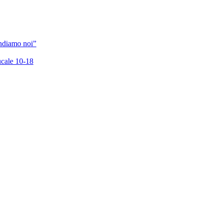
andiamo noi”
cale 10-18