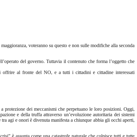
ande maggioranza, voteranno su questo e non sulle modifiche alla seconda
ell’operato del governo. Tuttavia il contenuto che forma l’oggetto che
ffrire al fronte del NO, e a tutti i cittadini e cittadine interessati
ti a protezione dei meccanismi che perpetuano le loro posizioni. Oggi,
pazione e della truffa attraverso un’evoluzione autoritaria dei sistemi
 tra agi e onori è divenuta manifesta a chiunque abbia gli occhi aperti,
“crisi” è assunta come una catastrofe naturale che colpisce tutti e tutte