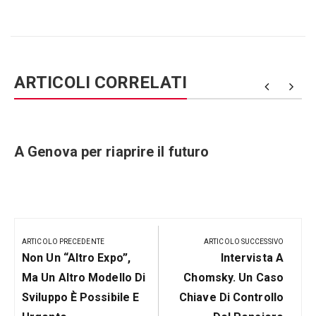
ARTICOLI CORRELATI
e
A Genova per riaprire il futuro
Navigazione
articoli
ARTICOLO PRECEDENTE
ARTICOLO SUCCESSIVO
Articolo
Prossimo
Non Un “altro Expo”,
Intervista A
Precedente:
Post
Ma Un Altro Modello Di
Chomsky. Un Caso
Sviluppo È Possibile E
Chiave Di Controllo