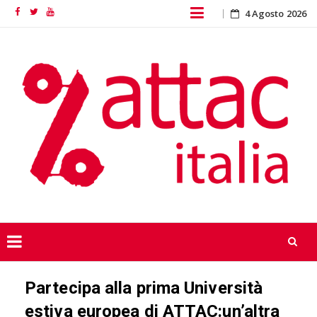
Skip
4 Agosto 2026
Facebook
Twitter
YouTube
to
content
Skip
Partecipa alla prima Università
to
content
estiva europea di ATTAC:un’altra