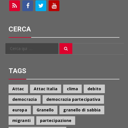
CERCA
Cerca
Cerca
per:
TAGS
Attac
Attac Italia
clima
debito
democrazia
democrazia partecipativa
europa
Granello
granello di sabbia
migranti
partecipazione