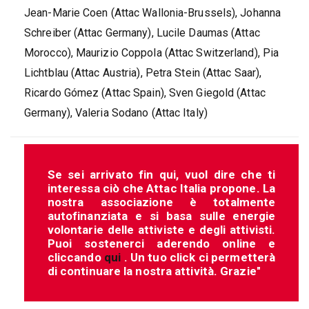
Jean-Marie Coen (Attac Wallonia-Brussels), Johanna
Schreiber (Attac Germany), Lucile Daumas (Attac
Morocco), Maurizio Coppola (Attac Switzerland), Pia
Lichtblau (Attac Austria), Petra Stein (Attac Saar),
Ricardo Gómez (Attac Spain), Sven Giegold (Attac
Germany), Valeria Sodano (Attac Italy)
Se sei arrivato fin qui, vuol dire che ti
interessa ciò che Attac Italia propone. La
nostra associazione è totalmente
autofinanziata e si basa sulle energie
volontarie delle attiviste e degli attivisti.
Puoi sostenerci aderendo online e
cliccando
qui
. Un tuo click ci permetterà
di continuare la nostra attività. Grazie"