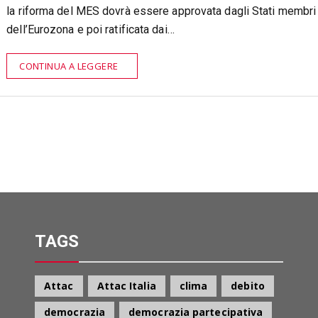
la riforma del MES dovrà essere approvata dagli Stati membri
dell’Eurozona e poi ratificata dai…
CONTINUA A LEGGERE
TAGS
Attac
Attac Italia
clima
debito
democrazia
democrazia partecipativa