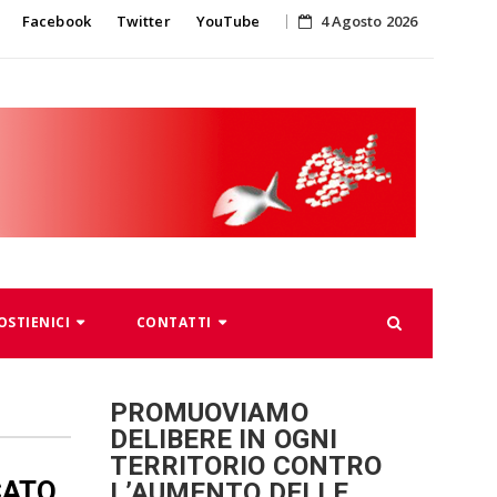
Skip
Facebook
Twitter
YouTube
4 Agosto 2026
to
content
OSTIENICI
CONTATTI
PROMUOVIAMO
DELIBERE IN OGNI
TERRITORIO CONTRO
CATO
L’AUMENTO DELLE