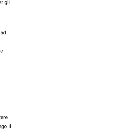
r gli
 ad
re
tere
ngo il