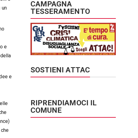
CAMPAGNA
i un
TESSERAMENTO
rno
po e
 della
SOSTIENI ATTAC
idee e
RIPRENDIAMOCI IL
elle
COMUNE
che
ance)
à che