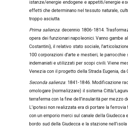
istanze/energie endogene e appetiti/energie eso
effetti che determinano nel tessuto naturale, cult
troppo asciutta.
Prima salienza
: decennio 1806-1814. Trasformaz
opera dei funzionari napoleonici. Vanno gambe all’
Costantini), il relativo stato sociale, l’articolazio
100 corporazioni d’arte e mestieri; le parrocchie
indemaniati e utilizzati per scopi civili. Viene mes
Venezia con il progetto della Strada Eugenia, da 
Seconda salienza
: 1841-1846. Modificazione rad
omologare (normalizzare) il sistema Città/Laguna a
terraferma con la fine dell’insularità per mezzo de
L’ipotesi non realizzata era di portare la ferrovia
con un emporio merci sul canale della Giudecca e 
bordo sud della Giudecca e la stazione nell’isola