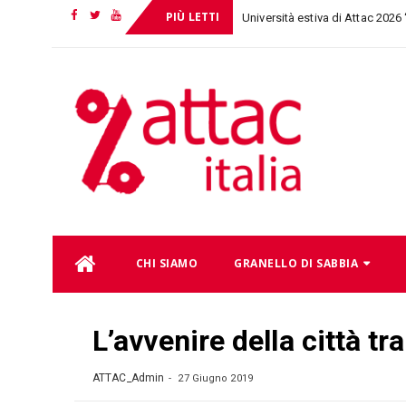
PIÙ LETTI
Università estiva di Attac 2026
Facebook
Twitter
YouTube
Skip
CHI SIAMO
GRANELLO DI SABBIA
to
content
L’avvenire della città t
ATTAC_Admin
27 Giugno 2019