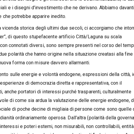
ciali e i disegni d’investimento che ne derivano. Abbiamo davant
dee che potrebbe apparire inedito.
 vicenda storica degli ultimi due secoli, ci accorgiamo che into
er”, di questo stupefacente artificio Città/Laguna su scala
 pur con connotati diversi, sono sempre presenti nel corso del tem
ue polarità che hanno origine nella situazione creatasi alla fine
 nuova forma con misure davvero allarmanti.
cento sulle energie e volontà endogene, espressioni della città, 
esperienze di democrazia diretta e rappresentativa, con il
ti, anche portatori di interessi purché trasparenti, culturalmente
evole di come sia ardua la valutazione delle energie endogene, d
iale di poche decine di migliaia di persone come sono quelle 
idianità ordinariamente operosa. Dall’altra (polarità della govern
teressi e poteri esterni, non misurabili, non controllabili, entit