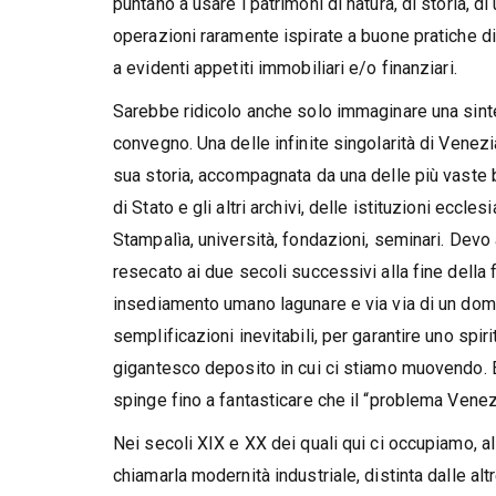
puntano a usare i patrimoni di natura, di storia, 
operazioni raramente ispirate a buone pratiche di 
a evidenti appetiti immobiliari e/o finanziari.
Sarebbe ridicolo anche solo immaginare una sinte
convegno. Una delle infinite singolarità di Venez
sua storia, accompagnata da una delle più vaste bi
di Stato e gli altri archivi, delle istituzioni eccl
Stampalìa, università, fondazioni, seminari. Devo
resecato ai due secoli successivi alla fine della f
insediamento umano lagunare e via via di un dom
semplificazioni inevitabili, per garantire uno spir
gigantesco deposito in cui ci stiamo muovendo. E 
spinge fino a fantasticare che il “problema Venez
Nei secoli XIX e XX dei quali qui ci occupiamo, 
chiamarla modernità industriale, distinta dalle alt