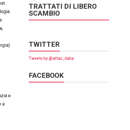
 un
TRATTATI DI LIBERO
logia.
SCAMBIO
ne
a,
TWITTER
rgia)
Tweets by @attac_italia
a
FACEBOOK
azia e
e e