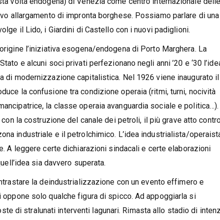
esta volta endogena) di Venezia come centro internazionale delle 
ativo allargamento di impronta borghese. Possiamo parlare di una
lge il Lido, i Giardini di Castello con i nuovi padiglioni.
a origine l’iniziativa esogena/endogena di Porto Marghera. La
tato e alcuni soci privati perfezionano negli anni ’20 e ‘30 l’ide
sa di modernizzazione capitalistica. Nel 1926 viene inaugurato il
duce la confusione tra condizione operaia (ritmi, turni, nocività
mancipatrice, la classe operaia avanguardia sociale e politica…).
 con la costruzione del canale dei petroli, il più grave atto contr
na industriale e il petrolchimico. L’idea industrialista/operaist
le. A leggere certe dichiarazioni sindacali e certe elaborazioni
 quell’idea sia davvero superata.
contrastare la deindustrializzazione con un evento effimero e
si oppone solo qualche figura di spicco. Ad appoggiarla si
poste di stralunati interventi lagunari. Rimasta allo stadio di inte