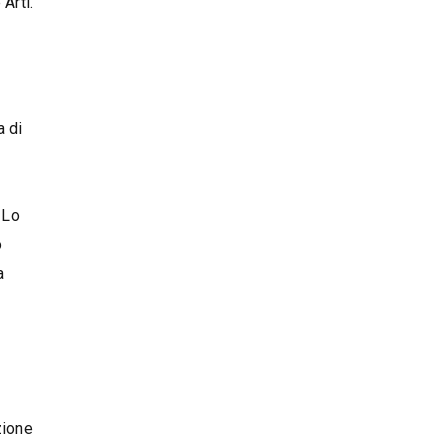
Arti.
a di
 Lo
o
a
nzione