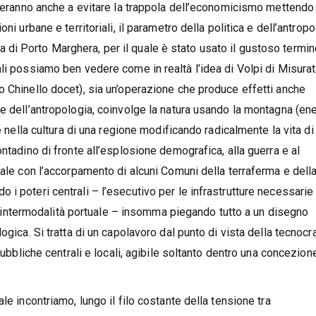
uteranno anche a evitare la trappola dell’economicismo mettendo
i urbane e territoriali, il parametro della politica e dell’antropo
cita di Porto Marghera, per il quale è stato usato il gustoso termi
li possiamo ben vedere come in realtà l’idea di Volpi di Misurat
o Chinello docet), sia un’operazione che produce effetti anche
e dell’antropologia, coinvolge la natura usando la montagna (ene
e nella cultura di una regione modificando radicalmente la vita di
ntadino di fronte all’esplosione demografica, alla guerra e al
cale con l’accorpamento di alcuni Comuni della terraferma e dell
i poteri centrali – l’esecutivo per le infrastrutture necessarie
ell’intermodalità portuale – insomma piegando tutto a un disegno
ogica. Si tratta di un capolavoro dal punto di vista della tecnocr
pubbliche centrali e locali, agibile soltanto dentro una concezion
le incontriamo, lungo il filo costante della tensione tra