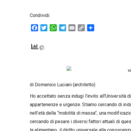
Condividi:
Facebook
Twitter
WhatsApp
Telegram
Email
Copy
Condividi
Link
di Domenico Luciani (architetto)
Ho accettato senza indugi l’invito all’Università d
appartenenze e urgenze. Stiamo cercando di inda
nell’età della “mobilità di massa”, una modificazi
cercando di pesare i diversi fattori attuali di qu
la alimentano, il diritto universale alla conoscenz