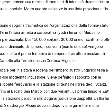
gene, almeno una decina di momenti di intensità drammatica pe
urale, sociale. Metto queste salienze in una lista provvisoria fin
ione esogena traumatica dell’organizzazione della forma-stato
aria l’intera armatura corporativa (vedi i lavori di Massimo
ne parrocchiale. Dei 150.000 abitanti, 30.000 erano iscritti alle olt
 sono diminuite di numero, i conventi (non le chiese) vengono
so in atto il primo tentativo di rompere il carattere insulare di
Castello alla Terraferma via Certosa-Vignole.
icale per iniziativa esogena dell’Impero austro-ungarico tesa a
lla modernità industriale. Viene definito il rapporto con la
l ponte ferroviario e la stazione di testa nell’area degli Scalzi.
 fino al Bacino San Marco, con due varianti. La prima lungo le Zat
la stazione persone alla Dogana (soluzione Jappelli). L’altra lu
 di San Giorgio. Alcuni decenni dopo viene garantita anche