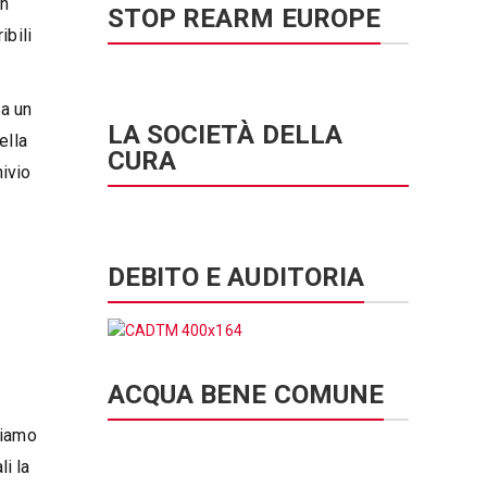
on
STOP REARM EUROPE
ibili
 a un
LA SOCIETÀ DELLA
ella
CURA
hivio
DEBITO E AUDITORIA
ACQUA BENE COMUNE
.
siamo
li la