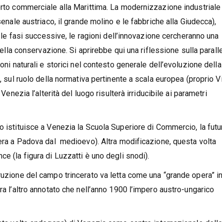
orto commerciale alla Marittima. La modernizzazione industriale
senale austriaco, il grande molino e le fabbriche alla Giudecca),
te le fasi successive, le ragioni dell’innovazione cercheranno una
 della conservazione. Si aprirebbe qui una riflessione sulla parall
oni naturali e storici nel contesto generale dell’evoluzione della
a, sul ruolo della normativa pertinente a scala europea (proprio 
Venezia l’alterità del luogo risulterà irriducibile ai parametri
no istituisce a Venezia la Scuola Superiore di Commercio, la futu
 era a Padova dal medioevo). Altra modificazione, questa volta
e (la figura di Luzzatti è uno degli snodi).
truzione del campo trincerato va letta come una “grande opera” i
ra l’altro annotato che nell’anno 1900 l’impero austro-ungarico