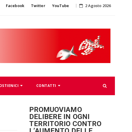
Skip
Facebook
Twitter
YouTube
2 Agosto 2026
to
content
OSTIENICI
CONTATTI
PROMUOVIAMO
DELIBERE IN OGNI
TERRITORIO CONTRO
L’AUMENTO DELLE