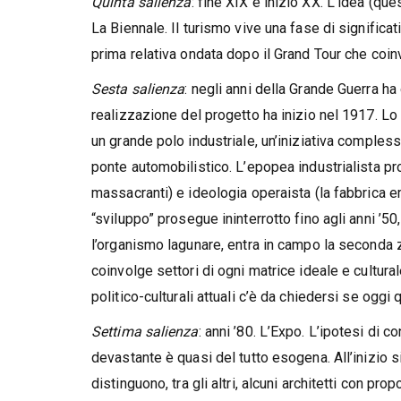
Quinta salienza
: fine XIX e inizio XX. L’idea (qu
La Biennale. Il turismo vive una fase di signific
prima relativa ondata dopo il Grand Tour che coinvo
Sesta salienza
: negli anni della Grande Guerra h
realizzazione del progetto ha inizio nel 1917. Lo S
un grande polo industriale, un’iniziativa comples
ponte automobilistico. L’epopea industrialista pro
massacranti) e ideologia operaista (la fabbrica e
“sviluppo” prosegue ininterrotto fino agli anni ’50,
l’organismo lagunare, entra in campo la seconda zo
coinvolge settori di ogni matrice ideale e cultura
politico-culturali attuali c’è da chiedersi se oggi
Settima salienza
: anni ’80. L’Expo. L’ipotesi di 
devastante è quasi del tutto esogena. All’inizio 
distinguono, tra gli altri, alcuni architetti con pro