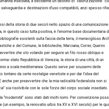
di umanità insediata, a deciderne un destino di “valorizzazione” c
salvaguardia e destinazioni d’uso compatibili, anzi spesso rifer
si della storia di due secoli nello spazio di una comunicazione
ia, in questo caso tutta positiva, è l’enorme base documentaria d
bliografie esistenti sulla faccia della terra, il meraviglioso Arc
esiastiche e del Comune, le biblioteche, Marciana, Correr, Querini
 avvertire che sto volando per seguire un filo rosso obliquo e
orma-stato Repubblica di Venezia, la storia di una città, di un
inio a scala mediterranea. Questo serve per scusarmi delle
ito lontano da certe nostalgie venetiste e per dar l’idea del
anche per preavvertire che la mia radicalità federalista non si
ia” sia risolvibile con le sole forze del corpo sociale insediato
alla “modernità” sono stati dati molti nomi. Per convenzione pos
re (un esempio, la renovatio urbis tra XV e XVI secolo) per le qua