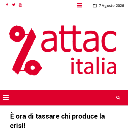
Skip
7 Agosto 2026
Facebook
Twitter
YouTube
to
content
Skip
È ora di tassare chi produce la
to
content
crisi!