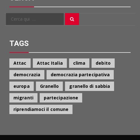
Cerca
Cerca
per:
TAGS
Attac
Attac Italia
clima
debito
democrazia
democrazia partecipativa
europa
Granello
granello di sabbia
migranti
partecipazione
riprendiamoci il comune