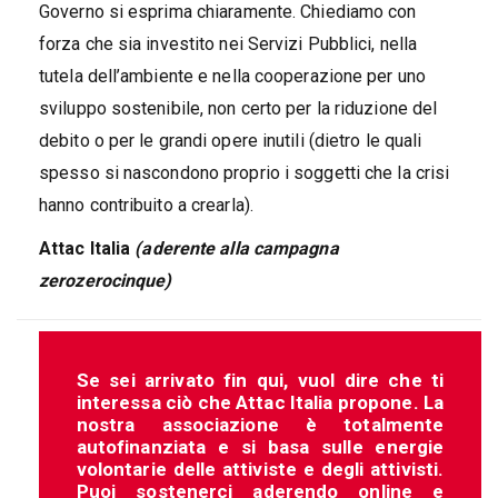
Governo si esprima chiaramente. Chiediamo con
forza che sia investito nei Servizi Pubblici, nella
tutela dell’ambiente e nella cooperazione per uno
sviluppo sostenibile, non certo per la riduzione del
debito o per le grandi opere inutili (dietro le quali
spesso si nascondono proprio i soggetti che la crisi
hanno contribuito a crearla).
Attac Italia
(aderente alla campagna
zerozerocinque)
Se sei arrivato fin qui, vuol dire che ti
interessa ciò che Attac Italia propone. La
nostra associazione è totalmente
autofinanziata e si basa sulle energie
volontarie delle attiviste e degli attivisti.
Puoi sostenerci aderendo online e