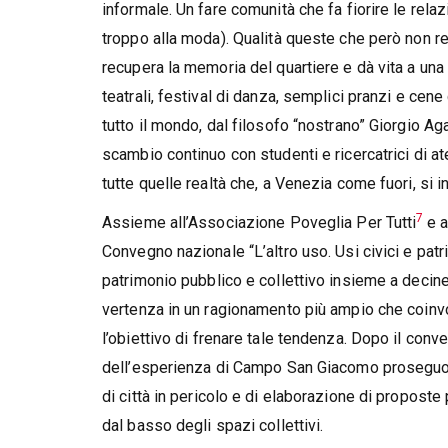
informale. Un fare comunità che fa fiorire le relaz
troppo alla moda). Qualità queste che però non r
recupera la memoria del quartiere e dà vita a un
teatrali, festival di danza, semplici pranzi e cen
tutto il mondo, dal filosofo “nostrano” Giorgio
scambio continuo con studenti e ricercatrici di at
tutte quelle realtà che, a Venezia come fuori, si 
7
Assieme all’Associazione Poveglia Per Tutti
e a
Convegno nazionale “L’altro uso. Usi civici e pat
patrimonio pubblico e collettivo insieme a decine 
vertenza in un ragionamento più ampio che coinvo
l’obiettivo di frenare tale tendenza. Dopo il conve
dell’esperienza di Campo San Giacomo proseguono l
di città in pericolo e di elaborazione di propost
dal basso degli spazi collettivi.