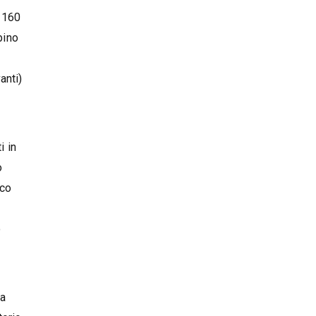
i 160
bino
anti)
i in
o
ico
o
la