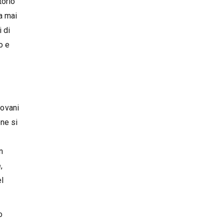
torio
a mai
 di
o e
iovani
ne si
n
,
el
o