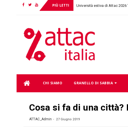
PIÙ LETTI
Università estiva di Attac 2026
Facebook
Twitter
YouTube
_
Skip
CHI SIAMO
GRANELLO DI SABBIA
to
content
Cosa si fa di una città?
ATTAC_Admin
27 Giugno 2019