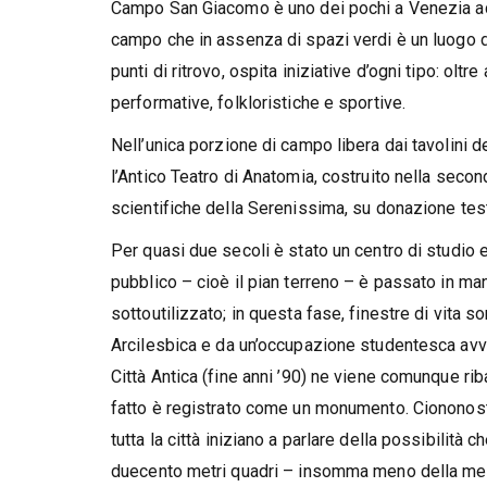
Campo San Giacomo è uno dei pochi a Venezia ad o
campo che in assenza di spazi verdi è un luogo d
punti di ritrovo, ospita iniziative d’ogni tipo: oltr
performative, folkloristiche e sportive.
Nell’unica porzione di campo libera dai tavolini d
l’Antico Teatro di Anatomia, costruito nella sec
scientifiche della Serenissima, su donazione test
Per quasi due secoli è stato un centro di studio 
pubblico – cioè il pian terreno – è passato in m
sottoutilizzato; in questa fase, finestre di vita 
Arcilesbica e da un’occupazione studentesca avve
Città Antica (fine anni ’90) ne viene comunque rib
fatto è registrato come un monumento. Ciononost
tutta la città iniziano a parlare della possibilità 
duecento metri quadri – insomma meno della metà