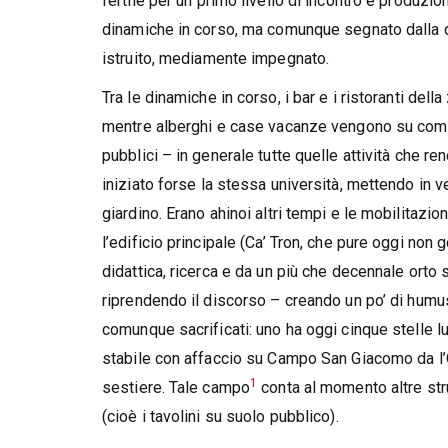
fertile per un primo livello di incontro e produzio
dinamiche in corso, ma comunque segnato dalla
istruito, mediamente impegnato.
Tra le dinamiche in corso, i bar e i ristoranti de
mentre alberghi e case vacanze vengono su come
pubblici – in generale tutte quelle attività che re
iniziato forse la stessa università, mettendo in ve
giardino. Erano ahinoi altri tempi e le mobilitaz
l’edificio principale (Ca’ Tron, che pure oggi non
didattica, ricerca e da un più che decennale orto
riprendendo il discorso – creando un po’ di humus 
comunque sacrificati: uno ha oggi cinque stelle lu
stabile con affaccio su Campo San Giacomo da l’O
1
sestiere. Tale campo
conta al momento altre strut
(cioè i tavolini su suolo pubblico).