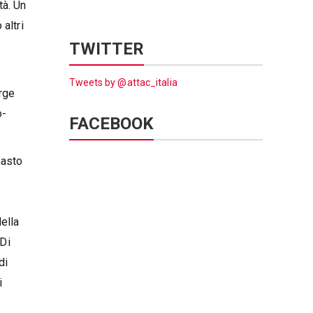
tà. Un
altri
TWITTER
Tweets by @attac_italia
orge
o-
FACEBOOK
masto
-
ella
 Di
di
i