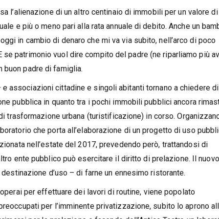
sa l’alienazione di un altro centinaio di immobili per un valore d
nuale e più o meno pari alla rata annuale di debito. Anche un bam
ggi in cambio di denaro che mi va via subito, nell’arco di poco
se patrimonio vuol dire compito del padre (ne riparliamo più av
 buon padre di famiglia.
 associazioni cittadine e singoli abitanti tornano a chiedere di
ne pubblica in quanto tra i pochi immobili pubblici ancora rimast
 di trasformazione urbana (turistificazione) in corso. Organizzan
boratorio che porta all’elaborazione di un progetto di uso pubbl
ezionata nell’estate del 2017, prevedendo però, trattandosi di
tro ente pubblico può esercitare il diritto di prelazione. Il nuov
a destinazione d’uso – di farne un ennesimo ristorante.
operai per effettuare dei lavori di routine, viene popolato
preoccupati per l’imminente privatizzazione, subito lo aprono al