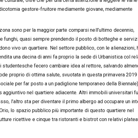
ne culturale, oltre che per una certa attenzione a leggere le varie
 dicotomia gestore-fruitore mediamente giovane, mediamente
lla zona sono per la maggior parte comparsi nell’ultimo decennio,
 funghi, quasi sempre prendendo il posto di botteghe e serviz
ndono vivo un quartiere. Nel settore pubblico, con le alienazioni, 
ndita una decina di anni fa proprio la sede di Urbanistica col rel
ioni studentesche fecero cambiare idea al rettore, salvando almen
 gode proprio di ottima salute, svuotata in questa primavera 2019
 sociale per far posto a un padiglione temporaneo della Biennale
aggiuntivo nel quartiere adiacente. Altri immobili universitari f
sso, l’altro sta per diventare il primo albergo ad occupare un int
rio, lo spazio pubblico più importante di questo quartiere nel
ture ricettive e cinque tra ristoranti e bistrot con relativi platea