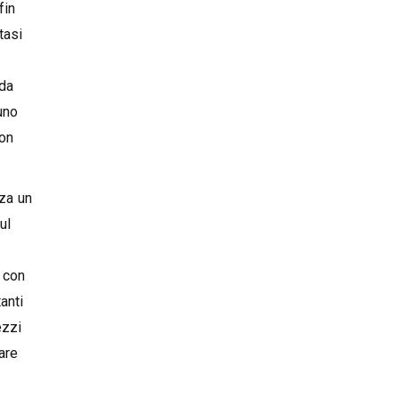
fin
tasi
 da
uno
con
zza un
ul
, con
anti
ezzi
are