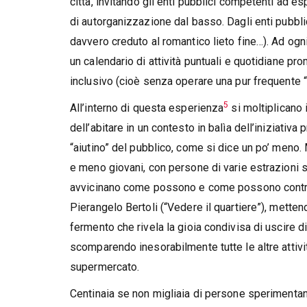
città, invitando gli enti pubblici competenti ad e
di autorganizzazione dal basso. Dagli enti pubbl
davvero creduto al romantico lieto fine…). Ad ogni 
un calendario di attività puntuali e quotidiane 
inclusivo (cioè senza operare una pur frequente
5
All’interno di questa esperienza
si moltiplicano i
dell’abitare in un contesto in balìa dell’iniziativ
“aiutino” del pubblico, come si dice un po’ meno.
e meno giovani, con persone di varie estrazioni 
avvicinano come possono e come possono contrib
Pierangelo Bertoli (“Vedere il quartiere”), mette
fermento che rivela la gioia condivisa di uscire d
scomparendo inesorabilmente tutte le altre attiv
supermercato.
Centinaia se non migliaia di persone sperimentano 