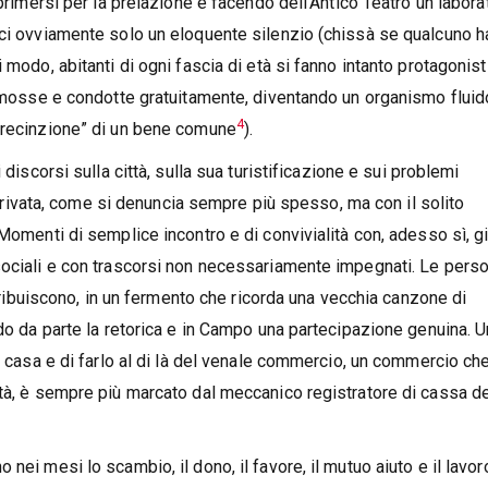
sprimersi per la prelazione e facendo dell’Antico Teatro un labora
ici ovviamente solo un eloquente silenzio (chissà se qualcuno h
modo, abitanti di ogni fascia di età si fanno intanto protagonisti
promosse e condotte gratuitamente, diventando un organismo fluid
4
 “recinzione” di un bene comune
).
 discorsi sulla città, sulla sua turistificazione e sui problemi
a privata, come si denuncia sempre più spesso, ma con il solito
 Momenti di semplice incontro e di convivialità con, adesso sì, g
sociali e con trascorsi non necessariamente impegnati. Le perso
uiscono, in un fermento che ricorda una vecchia canzone di
ndo da parte la retorica e in Campo una partecipazione genuina. U
i casa e di farlo al di là del venale commercio, un commercio che
ità, è sempre più marcato dal meccanico registratore di cassa d
nei mesi lo scambio, il dono, il favore, il mutuo aiuto e il lavor