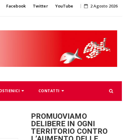
Skip
Facebook
Twitter
YouTube
2 Agosto 2026
to
content
OSTIENICI
CONTATTI
PROMUOVIAMO
DELIBERE IN OGNI
TERRITORIO CONTRO
L’AUMENTO DELLE