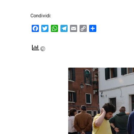
Condividi:
Facebook
Twitter
WhatsApp
Telegram
Email
Copy
Condividi
Link