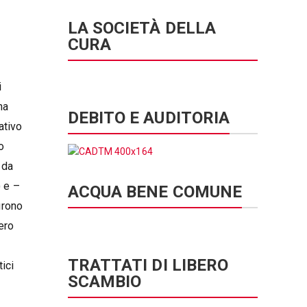
LA SOCIETÀ DELLA
CURA
i
ha
DEBITO E AUDITORIA
ativo
o
 da
) e –
ACQUA BENE COMUNE
urono
ero
TRATTATI DI LIBERO
tici
SCAMBIO