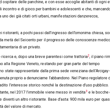
spitare delle panchine, e con esse accoglie abitanti di ogni e
i incontro e di gioco per bambini e adolescenti e che, mancando 
e a uno dei già citati orti urbani, manifestazioni danzerecce,
ei ristoranti, a pochi passi dall’ingresso dell’omonima chiesa, s
onda metà del Seicento per il progresso delle conoscenze medic
amentaria di un privato.
2
e ricerca e, dopo una breve parentesi come trattoria
, il piano ri
ano alla Regione Veneto, restando per gran parte del tempo
sono state rappresentate dalla prima sede veneziana dell’Arcigay
nuta proprio a denunciarne l’abbandono. Nel Piano regolatore d
adito l’interesse storico nonché la destinazione d’uso pubblico.
3
ante, nel 2017 l’immobile viene messo in vendita
e le bocche 
che diventi un altro ristorante. Base d’asta: 900 mila euro per quas
 del valore di mercato.