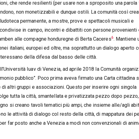
ioni, che rende resilienti (per usare non a sproposito una parola 
endono, non monetizzabili e dunque ostili. La comunità così crea
a ludoteca permanente, a mostre, prove e spettacoli musicali e
e condivise in campo, incontri e dibattiti con persone provenienti
6
 Agamben alle compagne honduregne di Berta Caceres
. Mantiene 
enei italiani, europei ed oltre, ma soprattutto un dialogo aperto 
interessano della difesa dal basso delle città.
ll’Università Iuav di Venezia, ad aprile 2018 la Comunità organi
rimonio pubblico”. Poco prima aveva firmato una Carta cittadina s
di altri gruppi e associazioni. Questo per inserire ogni singola
lge tutta la città, smantellata e privatizzata pezzo dopo pezzo
gno si creano tavoli tematici più ampi, che insieme alle/agli abit
e attività di dialogo col resto della città, di mappatura dei p
e per far posto anche a Venezia a modi non convenzionali di anim