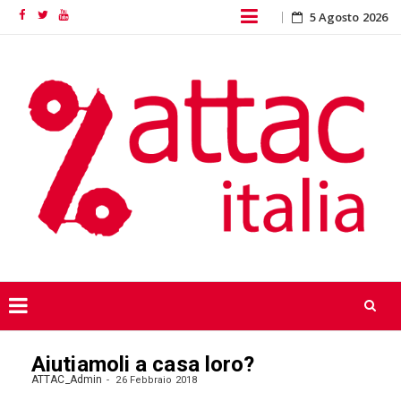
Skip
5 Agosto 2026
Facebook
Twitter
YouTube
to
content
Skip
Aiutiamoli a casa loro?
to
content
ATTAC_Admin
26 Febbraio 2018