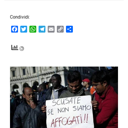
Condividi:
Facebook
Twitter
WhatsApp
Telegram
Email
Copy
Condividi
Link