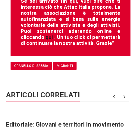
Se sei arrivato fin qui, vuol dire che ti
interessa ciò che Attac Italia propone. La
nostra associazione è totalmente
autofinanziata e si basa sulle energie
volontarie delle attiviste e degli attivisti.
Puoi sostenerci aderendo online e
cliccando
qui
. Un tuo click ci permetterà
di continuare la nostra attività. Grazie"
GRANELLO DI SABBIA
MIGRANTI
ARTICOLI CORRELATI
Editoriale: Giovani e territori in movimento