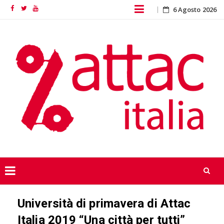
Skip
6 Agosto 2026
Facebook
Twitter
YouTube
to
content
Skip
Università di primavera di Attac
to
content
Italia 2019 “Una città per tutti”