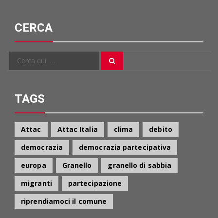
CERCA
Cerca
Cerca
per:
TAGS
Attac
Attac Italia
clima
debito
democrazia
democrazia partecipativa
europa
Granello
granello di sabbia
migranti
partecipazione
riprendiamoci il comune