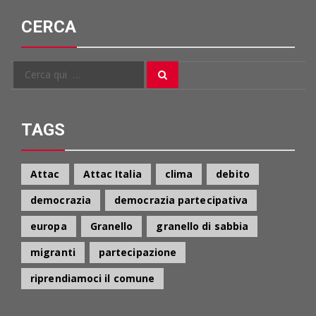
CERCA
Cerca
Cerca
per:
TAGS
Attac
Attac Italia
clima
debito
democrazia
democrazia partecipativa
europa
Granello
granello di sabbia
migranti
partecipazione
riprendiamoci il comune