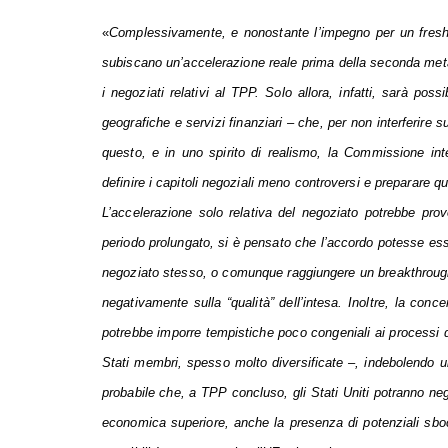
«
Complessivamente, e nonostante l’impegno per un fresh 
subiscano un’accelerazione reale prima della seconda met
i negoziati relativi al TPP. Solo allora, infatti, sarà poss
geografiche e servizi finanziari – che, per non interferire su
questo, e in uno spirito di realismo, la Commissione int
definire i capitoli negoziali meno controversi e preparare q
L’accelerazione solo relativa del negoziato potrebbe pro
periodo prolungato, si è pensato che l’accordo potesse essere
negoziato stesso, o comunque raggiungere un breakthrough 
negativamente sulla “qualità” dell’intesa. Inoltre, la conc
potrebbe imporre tempistiche poco congeniali ai processi di
Stati membri, spesso molto diversificate –, indebolendo ult
probabile che, a TPP concluso, gli Stati Uniti potranno ne
economica superiore, anche la presenza di potenziali sbo