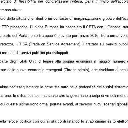
cizio di flessibilità per concretizzare l’intesa, pena il rinvio dell’accor
se non oltre».
ro della situazione, dentro un contesto di riorganizzazione globale dell’e
 e TTP procedono, l’Unione Europea ha negoziato il CETA con il Canada, trat
 da parte del Parlamento Europeo è prevista per l’inizio 2016. Ed è ormai venu
retezza, il TISA (Trade on Service Agreement), il trattato sui servizi pubbl
 mercati di servizi pubblici più sviluppati.
 parte degli Stati Uniti di legare alla propria economia il maggior numero 
are delle nuove economie emergenti (Cina in primis), che rischiano di scalz
uirne pedissequamente le orme sta tutto nella profondità della crisi sistemi
zione: le elites politico-finanziarie che la governano a colpi di vincoli moneta
n cui queste ultime sono ormai portate avanti, attraverso nuovi scenari globali
ella feroce politica con cui si sta contrastando lo straordinario esito elettor