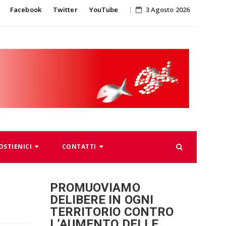
Skip
Facebook
Twitter
YouTube
3 Agosto 2026
to
content
OSTIENICI
CONTATTI
PROMUOVIAMO
DELIBERE IN OGNI
TERRITORIO CONTRO
L’AUMENTO DELLE