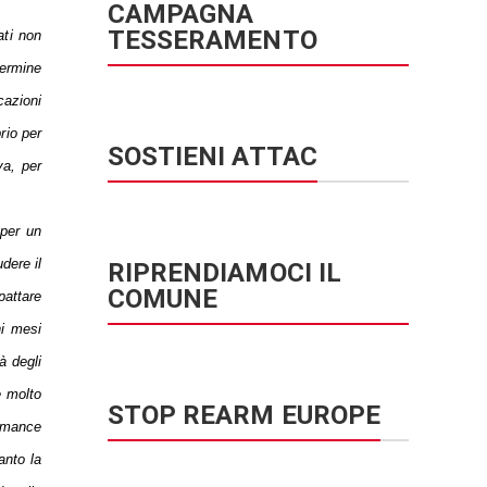
CAMPAGNA
TESSERAMENTO
ati non
termine
cazioni
rio per
SOSTIENI ATTAC
va, per
 per un
dere il
RIPRENDIAMOCI IL
COMUNE
pattare
hi mesi
à degli
e molto
STOP REARM EUROPE
ormance
anto la