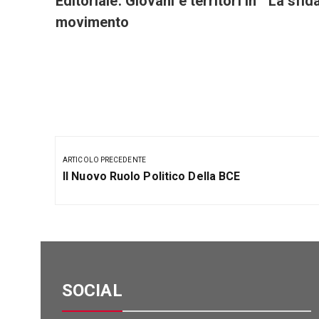
Editoriale: Giovani e territori in
La sfid
movimento
Navigazione
articoli
ARTICOLO PRECEDENTE
Articolo
Il Nuovo Ruolo Politico Della BCE
Precedente:
SOCIAL