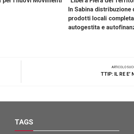
a per i nuovi Movimenti
“Libera Fiera del Territo
In Sabina distribuzione 
prodotti locali comple
autogestita e autofinan
ARTICOLO SUC
Prossimo
TTIP: IL RE E’
Post
TAGS