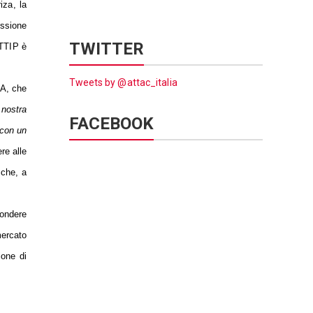
iza, la
ssione
TWITTER
 TTIP è
Tweets by @attac_italia
pA, che
 nostra
FACEBOOK
 con un
re alle
 che, a
fondere
mercato
ione di