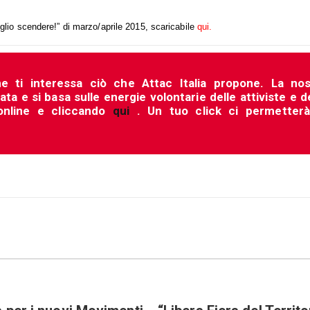
glio scendere!” di marzo/aprile 2015, scaricabile
qui
.
he ti interessa ciò che Attac Italia propone. La nos
a e si basa sulle energie volontarie delle attiviste e d
 online e cliccando
qui
. Un tuo click ci permetterà