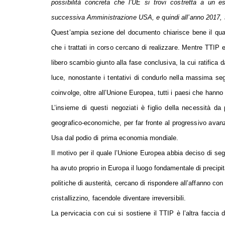
possibilità concreta che l’UE si trovi costretta a un eser
successiva Amministrazione USA, e quindi all’anno 2017, 
Quest’ampia sezione del documento chiarisce bene il quad
che i trattati in corso cercano di realizzare. Mentre TTIP
libero scambio giunto alla fase conclusiva, la cui ratifica
luce, nonostante i tentativi di condurlo nella massima seg
coinvolge, oltre all’Unione Europea, tutti i paesi che hanno i
L’insieme di questi negoziati è figlio della necessità da
geografico-economiche, per far fronte al progressivo avanz
Usa dal podio di prima economia mondiale.
Il motivo per il quale l’Unione Europea abbia deciso di seg
ha avuto proprio in Europa il luogo fondamentale di precipita
politiche di austerità, cercano di rispondere all’affanno co
cristallizzino, facendole diventare irreversibili.
La pervicacia con cui si sostiene il TTIP è l’altra faccia d