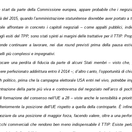
start da parte della Commissione europea, appare probabile che i negozi
à del 2015, quando l’amministrazione statunitense dovrebbe aver portato a 
ibile affrontare in concreto i capitoli negoziali – come appalti pubblici, indi
gli esiti del TPP, sono stati spinti ai margini delle trattative per il TTIP. Prop
ende continuare a lavorare, nei due round previsti prima della pausa esti
uelli più complessi e impegnativi.
vocare una perdita di fiducia da parte di alcuni Stati membri – visto che,
 perfezionato addirittura entro il 2014 –; d’altro canto, l’opportunità di chiu
politico, prima che la campagna elettorale USA entri nel vivo, potrebbe im
entrazione della parte più viva e controversa del negoziato nell’arco di poc
 formazione del consenso nell’UE a 28 – viste anche le sensibilità e priorit
eriormente la posizione dell’UE rispetto a quella della controparte. È infin
goziare da una posizione di maggior forza, facendo valere, oltre a una perf
cchi commerciali che rendono ben meno indispensabile il TTIP. Esiste pert