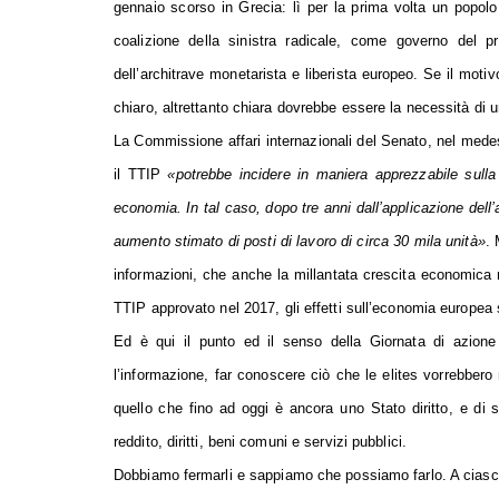
gennaio scorso in Grecia: lì per la prima volta un popolo i
coalizione della sinistra radicale, come governo del
dell’architrave monetarista e liberista europeo. Se il moti
chiaro, altrettanto chiara dovrebbe essere la necessità di 
La Commissione affari internazionali del Senato, nel med
il TTIP
«
potrebbe incidere in maniera apprezzabile sulla 
economia. In tal caso, dopo tre anni dall’applicazione dell’a
aumento stimato di posti di lavoro di circa 30 mila unità»
. 
informazioni, che anche la millantata crescita economica
TTIP approvato nel 2017, gli effetti sull’economia europea s
Ed è qui il punto ed il senso della Giornata di azione 
l’informazione, far conoscere ciò che le elites vorrebbero 
quello che fino ad oggi è ancora uno Stato diritto, e di 
reddito, diritti, beni comuni e servizi pubblici.
Dobbiamo fermarli e sappiamo che possiamo farlo. A ciasc