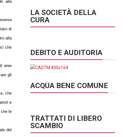
do alla
LA SOCIETÀ DELLA
CURA
conomia
tato di
to alla
ici che
DEBITO E AUDITORIA
di aree
are gli
ACQUA BENE COMUNE
ca, che
risti e
 che le
TRATTATI DI LIBERO
SCAMBIO
ale del