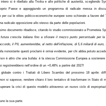
ntero si è ribellato alla Troika e alle politiche di austerità, scegliendo Syr
 proprio Paese e appoggiando un programma di radicale messa in discu
vo per cui le elites politico-economiche europee sono schierate a favore del
una radicale opposizione allo stesso da parte delle popolazioni.
esimo documento ribadisce, citando lo studio commissionato a Prometeia S
futura crescita italiana fino a sfiorare il mezzo punto percentuale per la
ccordo, il PIL aumenterebbe, al netto dell’inflazione, di 5,6 miliardi di euro,
Ma nonostante questi proclami è ormai evidente, per chi abbia potuto accede
 non è altro che una bufala: è la stessa Commissione Europea a sostenere
i registrerebbero nell’ordine di un +0,48% a partire dal 2027!
globale contro i Trattati di Libero Scambio del prossimo 18 aprile: dif
non si sapesse, rendere chiaro il loro tentativo di trasformare in Stato di 
superare la crisi di questo modello attraverso un nuovo ciclo di espropriaz
uno la sua parte.