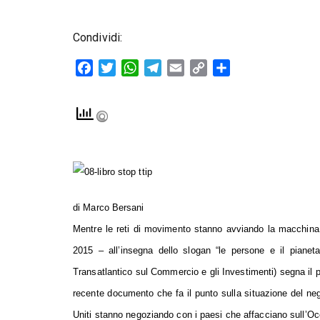
Condividi:
Facebook
Twitter
WhatsApp
Telegram
Email
Copy
Condividi
Link
di Marco Bersani
Mentre le reti di movimento stanno avviando la macchina p
2015 – all’insegna dello slogan “le persone e il pianeta 
Transatlantico sul Commercio e gli Investimenti) segna il p
recente documento che fa il punto sulla situazione del nego
Uniti stanno negoziando con i paesi che affacciano sull’Oc