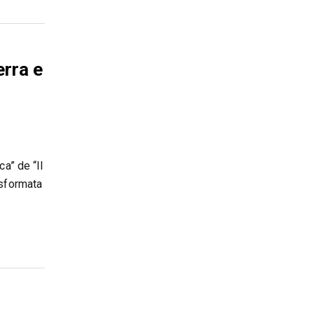
erra e
a” de “Il
asformata