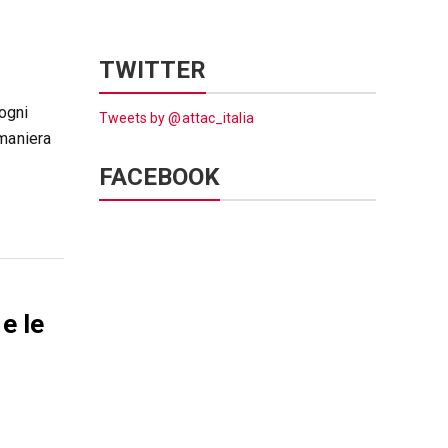
TWITTER
 ogni
Tweets by @attac_italia
 maniera
FACEBOOK
e le