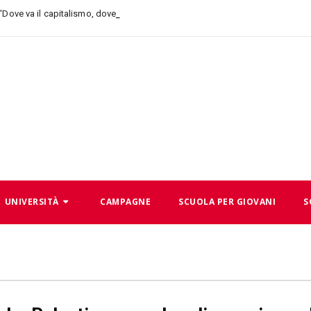
 “Dove va il capitalismo, dove andiamo noi”
UNIVERSITÀ
CAMPAGNE
SCUOLA PER GIOVANI
S