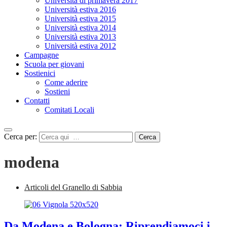
Università di primavera 2017
Università estiva 2016
Università estiva 2015
Università estiva 2014
Università estiva 2013
Università estiva 2012
Campagne
Scuola per giovani
Sostienici
Come aderire
Sostieni
Contatti
Comitati Locali
Cerca per:
Cerca
modena
Articoli del Granello di Sabbia
Da Modena e Bologna: Riprendiamoci i